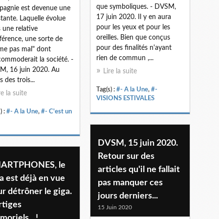
que symboliques. - DVSM,
agnie est devenue une
17 juin 2020. Il y en aura
tante. Laquelle évolue
pour les yeux et pour les
 une relative
oreilles. Bien que conçus
fférence, une sorte de
pour des finalités n'ayant
e pas mal" dont
rien de commun ,...
commoderait la société. -
, 16 juin 2020. Au
Lire la suite
 des trois...
Tag(s) :
#- A la Une
,
#-
re la suite
VISIONS ESTIVALES
) :
#- A la Une
,
#- C'est un
DVSM, 15 juin 2020.
Retour sur des
ARTPHONES, le
articles qu'il ne fallait
a est déjà en vue
pas manquer ces
r détrôner le giga.
jours derniers...
rtiges
15 Juin 2020
moriels…!