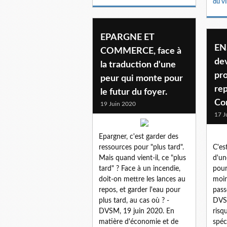
du vi
EPARGNE ET
EN
COMMERCE, face à
de
la traduction d'une
pr
peur qui monte pour
rep
le futur du foyer.
Co
19 Juin 2020
17 J
Epargner, c'est garder des
ressources pour "plus tard".
C'es
Mais quand vient-il, ce "plus
d'un
tard" ? Face à un incendie,
pour
doit-on mettre les lances au
moin
repos, et garder l'eau pour
pass
plus tard, au cas où ? -
DVSM
DVSM, 19 juin 2020. En
risq
matière d'économie et de
spéc