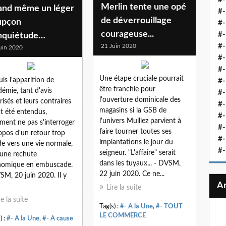
Merlin tente une opé
and même un léger
#-
de déverrouillage
upçon
#-
courageuse...
#-
inquiétude…
#-
21 Juin 2020
uin 2020
#-
#-
Une étape cruciale pourrait
is l'apparition de
#-
être franchie pour
idémie, tant d'avis
#-
l'ouverture dominicale des
risés et leurs contraires
#-
magasins si la GSB de
t été entendus,
#
l'univers Mulliez parvient à
ent ne pas s'interroger
#-
faire tourner toutes ses
opos d'un retour trop
#-
implantations le jour du
de vers une vie normale,
#-
seigneur. "L'affaire" serait
'une rechute
dans les tuyaux... - DVSM,
nomique en embuscade.
22 juin 2020. Ce ne...
SM, 20 juin 2020. Il y
Lire la suite
re la suite
Tag(s) :
#- A la Une
,
#- TOUT
LE COMMERCE
) :
#- A la Une
,
#- A cause