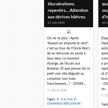
élucubrations,
qu
repentirs… Attention
so
aux dérives hâtives.
d'
21 Juin 2020
20 J
On ne riz plus ! Après
Depu
"Autant en emporte le vent",
l'ép
c'est au tour de l'Oncle Ben's
auto
de se retrouver en porte à
ayan
faux dans ce moment
comm
étrange, de l'écran aux
à pr
linéaires. Et que penser de ce
rapi
petit noir vite dégusté au
et d
comptoir, non mais
éco
franchement…? - DVSM,...
- DV
va...
Lire la suite
Li
Tag(s) :
#- A la Une
,
#-
DEMANDE RÉFLEXION !
Tag(s