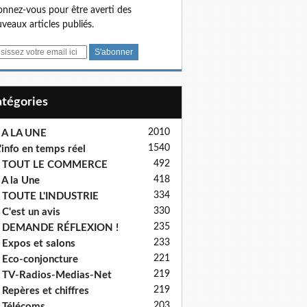
nnez-vous pour être averti des
veaux articles publiés.
Catégories
2010
 A LA UNE
1540
'info en temps réel
492
- TOUT LE COMMERCE
418
 A la Une
334
 TOUTE L'INDUSTRIE
330
 C'est un avis
235
- DEMANDE RÉFLEXION !
233
 Expos et salons
221
 Eco-conjoncture
219
 TV-Radios-Medias-Net
219
 Repères et chiffres
203
 Télécoms