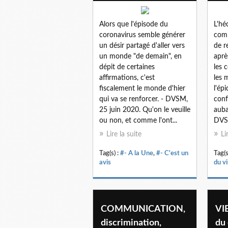
Alors que l'épisode du
L'hé
coronavirus semble générer
com
un désir partagé d'aller vers
de r
un monde "de demain", en
aprè
dépit de certaines
les 
affirmations, c'est
les 
fiscalement le monde d'hier
l'ép
qui va se renforcer. - DVSM,
conf
25 juin 2020. Qu'on le veuille
auba
ou non, et comme l'ont...
DVSM
Lire la suite
Li
Tag(s) :
#- A la Une
,
#- C'est un
Tag(s
avis
du vi
COMMUNICATION,
VIE
discrimination,
du