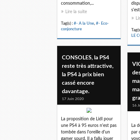
consommation,...
disp
s'est
Lire la suite
Li
Tag(s) :
#- A la Une
,
#- Eco-
conjoncture
Tag(s
LE 
CONSOLES, la PS4
VI
reste très attractive,
des
la PS4 à prix bien
ma
cassé encore
ma
davantage.
gr
17 Juin 2020
16 J
La proposition de Lidl pour
une PS4 à 95 euros n'est pas
La d
tombée dans l'oreille d'un
par 
gamer sourd. Il a fallu jouer
voyo