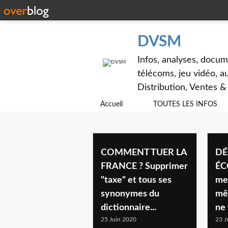
DVSM
Infos, analyses, docum
télécoms, jeu vidéo, au
Distribution, Ventes 
Accueil
TOUTES LES INFOS
- a la une
COMMENT TUER LA
DÉ
FRANCE ? Supprimer
ÉC
"taxe" et tous ses
me
synonymes du
mê
dictionnaire...
ne 
25 Juin 2020
23 J