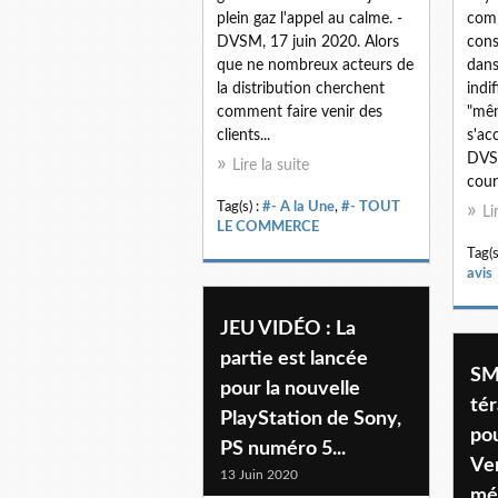
plein gaz l'appel au calme. -
comp
DVSM, 17 juin 2020. Alors
cons
que ne nombreux acteurs de
dans
la distribution cherchent
indi
comment faire venir des
"mêm
clients...
s'ac
DVSM
Lire la suite
cours
Tag(s) :
#- A la Une
,
#- TOUT
Li
LE COMMERCE
Tag(s
avis
JEU VIDÉO : La
partie est lancée
SM
pour la nouvelle
tér
PlayStation de Sony,
pou
PS numéro 5...
Ve
13 Juin 2020
mé