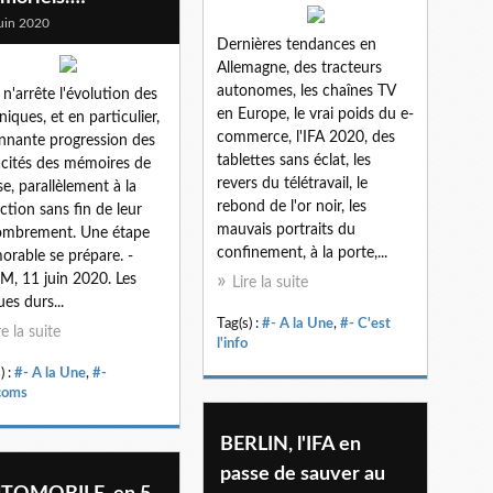
uin 2020
Dernières tendances en
Allemagne, des tracteurs
autonomes, les chaînes TV
 n'arrête l'évolution des
en Europe, le vrai poids du e-
niques, et en particulier,
commerce, l'IFA 2020, des
onnante progression des
tablettes sans éclat, les
cités des mémoires de
revers du télétravail, le
e, parallèlement à la
rebond de l'or noir, les
ction sans fin de leur
mauvais portraits du
ombrement. Une étape
confinement, à la porte,...
rable se prépare. -
, 11 juin 2020. Les
Lire la suite
ues durs...
Tag(s) :
#- A la Une
,
#- C'est
re la suite
l'info
) :
#- A la Une
,
#-
coms
BERLIN, l'IFA en
passe de sauver au