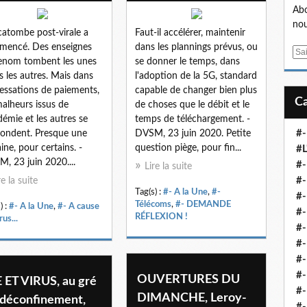
Abo
nou
catombe post-virale a
Faut-il accélérer, maintenir
mencé. Des enseignes
dans les plannings prévus, ou
E
enom tombent les unes
se donner le temps, dans
m
s les autres. Mais dans
l'adoption de la 5G, standard
a
cessations de paiements,
capable de changer bien plus
i
malheurs issus de
de choses que le débit et le
l
idémie et les autres se
temps de téléchargement. -
#-
ondent. Presque une
DVSM, 23 juin 2020. Petite
ine, pour certains. -
question piège, pour fin...
#L
, 23 juin 2020....
#
Lire la suite
#-
re la suite
Tag(s) :
#- A la Une
,
#-
#-
Télécoms
,
#- DEMANDE
) :
#- A la Une
,
#- A cause
#-
RÉFLEXION !
rus...
#
#-
#-
#-
OUVERTURES DU
 ET VIRUS, au gré
#-
DIMANCHE, Leroy-
 déconfinement,
#-