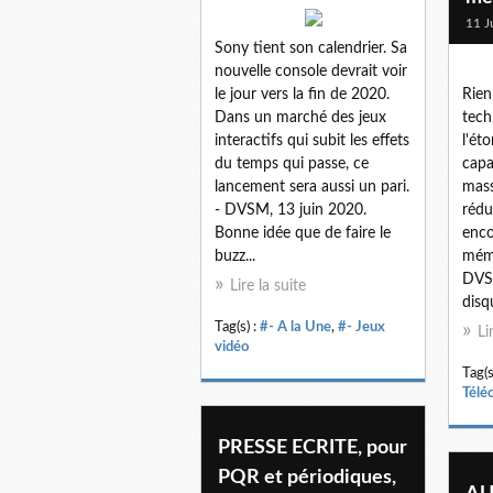
11 J
Sony tient son calendrier. Sa
nouvelle console devrait voir
le jour vers la fin de 2020.
Rien
Dans un marché des jeux
tech
interactifs qui subit les effets
l'ét
du temps qui passe, ce
capa
lancement sera aussi un pari.
mass
- DVSM, 13 juin 2020.
rédu
Bonne idée que de faire le
enc
buzz...
mémo
DVSM
Lire la suite
disq
Tag(s) :
#- A la Une
,
#- Jeux
Li
vidéo
Tag(s
Télé
PRESSE ECRITE, pour
PQR et périodiques,