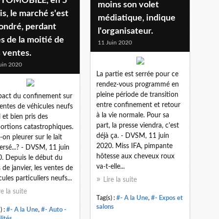
TOMOBILE, en 5
moins son volet
s, le marché s'est
médiatique, indique
ondré, perdant
l'organisateur.
s de la moitié de
11 Juin 2020
 ventes.
uin 2020
La partie est serrée pour ce
rendez-vous programmé en
pleine période de transition
pact du confinement sur
entre confinement et retour
ventes de véhicules neufs
à la vie normale. Pour sa
l et bien pris des
part, la presse viendra, c'est
ortions catastrophiques.
déjà ça. - DVSM, 11 juin
-on pleurer sur le lait
2020. Miss IFA, pimpante
ersé...? - DVSM, 11 juin
hôtesse aux cheveux roux
. Depuis le début du
va-t-elle...
 de janvier, les ventes de
cules particuliers neufs...
Lire la suite
re la suite
Tag(s) :
#- A la Une
,
#- Expos et
salons
) :
#- A la Une
,
#- Auto -
lités