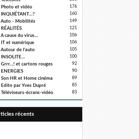
176
 Photo et vidéo
160
 INQUIÉTANT...?
149
 Auto - Mobilités
121
 RÉALITÉS
106
 A cause du virus...
106
 IT et numérique
105
 Autour de l'auto
100
 INSOLITE...
92
 Grrr...! et cartons rouges
90
- ENERGIES
89
 Son HR et Home cinéma
85
 Edito par Yves Dupré
83
 Téléviseurs-écrans-vidéo
articles récents