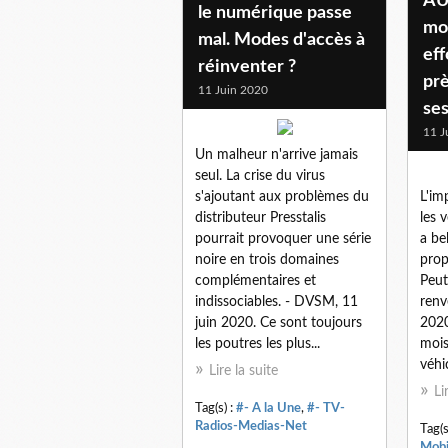
AU
le numérique passe
moi
mal. Modes d'accès à
eff
réinventer ?
prè
11 Juin 2020
ses
11 J
Un malheur n'arrive jamais
seul. La crise du virus
s'ajoutant aux problèmes du
L'im
distributeur Presstalis
les 
pourrait provoquer une série
a be
noire en trois domaines
prop
complémentaires et
Peut
indissociables. - DVSM, 11
renv
juin 2020. Ce sont toujours
2020
les poutres les plus...
mois
véhi
Lire la suite
Li
Tag(s) :
#- A la Une
,
#- TV-
Radios-Medias-Net
Tag(s
Mobi