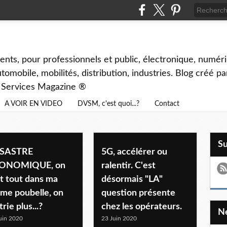
ents, pour professionnels et public, électronique, numéri
tomobile, mobilités, distribution, industries. Blog créé p
& Services Magazine ®
A VOIR EN VIDEO
DVSM, c'est quoi...?
Contact
S
SASTRE
5G, accélérer ou
ONOMIQUE, on
ralentir. C'est
t tout dans ma
désormais "LA"
me poubelle, on
question présente
trie plus...?
chez les opérateurs.
uin 2020
23 Juin 2020