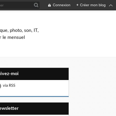
Connexion
+
Créer mon blog
que, photo, son, IT,
ar le mensuel
uivez-moi
via RSS
Newsletter