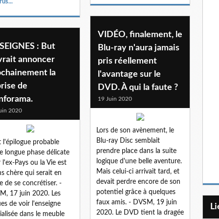
rus...
VIDÉO, finalement, le
SEIGNES : But
Blu-ray n'aura jamais
vrait annoncer
pris réellement
ochainement la
l'avantage sur le
rise de
DVD. À qui la faute ?
nforama.
19 Juin 2020
uin 2020
Lors de son avènement, le
Blu-ray Disc semblait
t l'épilogue probable
prendre place dans la suite
e longue phase délicate
logique d'une belle aventure.
 l'ex-Pays ou la Vie est
Mais celui-ci arrivait tard, et
s chère qui serait en
devait perdre encore de son
e de se concrétiser. -
potentiel grâce à quelques
, 17 juin 2020. Les
faux amis. - DVSM, 19 juin
ues de voir l'enseigne
L
2020. Le DVD tient la dragée
ialisée dans le meuble