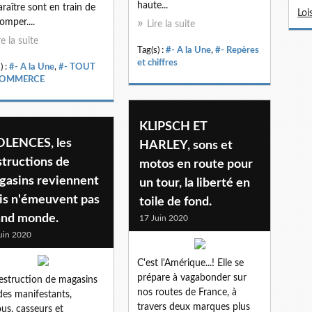
haute...
araître sont en train de
Loi
omper....
Lire la suite
re la suite
Tag(s) :
#- A la Une
,
#- Repères
et chiffres
) :
#- A la Une
,
#- TOUT
COMMERCE
KLIPSCH ET
OLENCES, les
HARLEY, sons et
tructions de
motos en route pour
gasins reviennent
un tour, la liberté en
is n'émeuvent pas
toile de fond.
and monde.
17 Juin 2020
uin 2020
C'est l'Amérique...! Elle se
prépare à vagabonder sur
estruction de magasins
nos routes de France, à
des manifestants,
travers deux marques plus
us, casseurs et