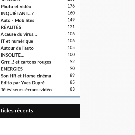
176
 Photo et vidéo
160
 INQUIÉTANT...?
149
 Auto - Mobilités
121
 RÉALITÉS
106
 A cause du virus...
106
 IT et numérique
105
 Autour de l'auto
100
 INSOLITE...
92
 Grrr...! et cartons rouges
90
- ENERGIES
89
 Son HR et Home cinéma
85
 Edito par Yves Dupré
83
 Téléviseurs-écrans-vidéo
articles récents