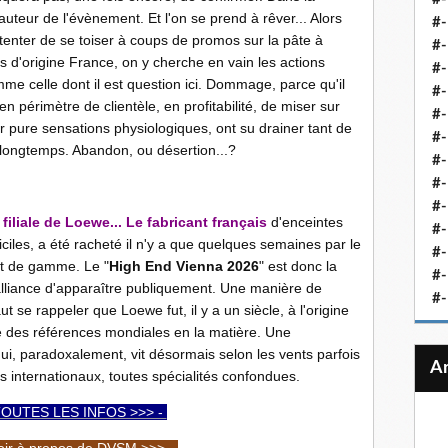
hauteur de l'évènement. Et l'on se prend à rêver... Alors
#-
tenter de se toiser à coups de promos sur la pâte à
#-
 d'origine France, on y cherche en vain les actions
#-
me celle dont il est question ici. Dommage, parce qu'il
#-
en périmètre de clientèle, en profitabilité, de miser sur
#-
r pure sensations physiologiques, ont su drainer tant de
#-
 longtemps. Abandon, ou désertion...?
#-
#-
#-
liale de Loewe... Le fabricant français
d'enceintes
#
iciles, a été racheté il n'y a que quelques semaines par le
#-
ut de gamme. Le "
High End Vienna 2026
" est donc la
#-
alliance d'apparaître publiquement. Une manière de
#-
ut se rappeler que Loewe fut, il y a un siècle, à l'origine
'une des références mondiales en la matière. Une
ui, paradoxalement, vit désormais selon les vents parfois
ns internationaux, toutes spécialités confondues.
TOUTES LES INFOS >>> -