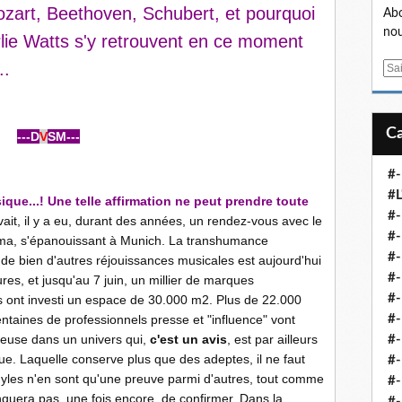
zart, Beethoven, Schubert, et pourquoi
Abo
nou
lie Watts s'y retrouvent en ce moment
..
E
m
a
i
---D
V
SM---
l
#-
#L
ique...! Une telle affirmation ne peut prendre toute
#
avait, il y a eu, durant des années, un rendez-vous avec le
#-
éma, s'épanouissant à Munich. La transhumance
#-
 de bien d'autres réjouissances musicales est aujourd'hui
#-
s, et jusqu'au 7 juin, un millier de marques
#
 ont investi un espace de 30.000 m2. Plus de 22.000
entaines de professionnels presse et "influence" vont
#-
neuse dans un univers qui,
c'est un avis
, est par ailleurs
#-
e. Laquelle conserve plus que des adeptes, il ne faut
#-
nyles n'en sont qu'une preuve parmi d'autres, tout comme
#-
nquera pas, une fois encore, de confirmer. Dans la
#-