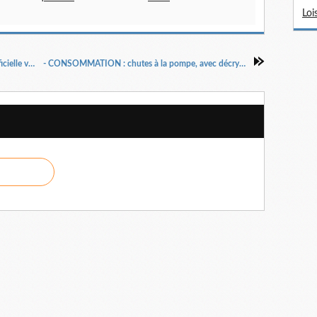
Loi
- L'ANGOISSE A LA MODE : l'Intelligence Artificielle va-t-elle tous nous dévorer tout cru...?
- CONSOMMATION : chutes à la pompe, avec décryptages moins simples qu'il n'y paraît...