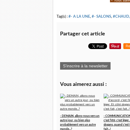
- Tout sav
Tag(s) :
#- A LA UNE
,
#- SALONS
,
#CHAUD,
Partager cet article
Re
S'inscrire à la newsletter
Vous aimerez aussi :
- DEMAIN, allons-nous vers un
- COMMUNICATION,
autre jour, ou bien plus
c'est l'été, c'est léger
probablement vers un autre
slogans, quand c'est f
monde...?
fait...!