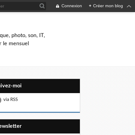
Connexion
+
Créer mon blog
que, photo, son, IT,
ar le mensuel
uivez-moi
via RSS
Newsletter