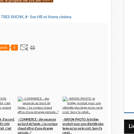
oir à propos de DVSM >>> -
 TRES SHOW
,
#- Son HR et Home cinéma
post
0
 d'accord,
- COMMERCE : des vacances
- RAYON PHOTO, le bridge,
. Et côté
au bord de l'amer...! Le curieux
produit pour une clientèle plus
L
ait, c'est
chaud effroi d'une étrange
large qu'on ne le croit. Sony l'a
période...?
refait...