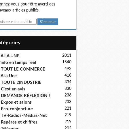
nnez-vous pour être averti des
veaux articles publiés.
Catégories
2011
 A LA UNE
1540
'info en temps réel
492
- TOUT LE COMMERCE
418
 A la Une
334
 TOUTE L'INDUSTRIE
330
 C'est un avis
236
- DEMANDE RÉFLEXION !
233
 Expos et salons
221
 Eco-conjoncture
219
 TV-Radios-Medias-Net
219
 Repères et chiffres
203
 Télécoms