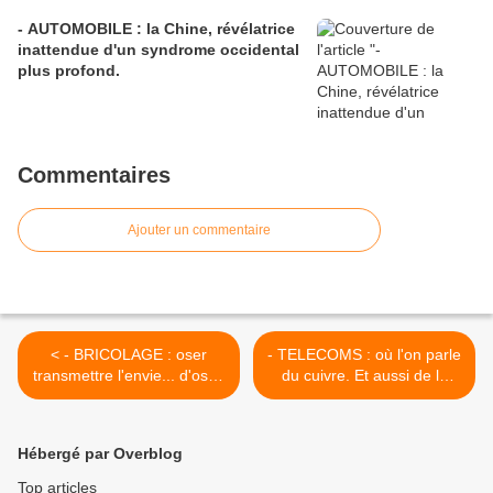
- AUTOMOBILE : la Chine, révélatrice
inattendue d'un syndrome occidental
plus profond.
Commentaires
Ajouter un commentaire
< - BRICOLAGE : oser
- TELECOMS : où l'on parle
transmettre l'envie... d'oser.
du cuivre. Et aussi de la
Leroy-Merlin lance son
fibre. Et encore des "G",
Grand Atelier...
mais pas seulement... >
Hébergé par Overblog
Top articles