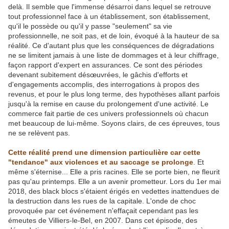
delà. Il semble que l'immense désarroi dans lequel se retrouve
tout professionnel face à un établissement, son établissement,
qu'il le possède ou qu'il y passe "seulement" sa vie
professionnelle, ne soit pas, et de loin, évoqué à la hauteur de sa
réalité. Ce d'autant plus que les conséquences de dégradations
ne se limitent jamais à une liste de dommages et à leur chiffrage,
façon rapport d'expert en assurances. Ce sont des périodes
devenant subitement désœuvrées, le gâchis d'efforts et
d'engagements accomplis, des interrogations à propos des
revenus, et pour le plus long terme, des hypothèses allant parfois
jusqu'à la remise en cause du prolongement d'une activité. Le
commerce fait partie de ces univers professionnels où chacun
met beaucoup de lui-même. Soyons clairs, de ces épreuves, tous
ne se relèvent pas.
-
Cette réalité prend une dimension particulière car cette
"tendance" aux violences et au saccage se prolonge
. Et
même s'éternise... Elle a pris racines. Elle se porte bien, ne fleurit
pas qu'au printemps. Elle a un avenir prometteur. Lors du 1er mai
2018, des black blocs s'étaient érigés en vedettes inattendues de
la destruction dans les rues de la capitale. L'onde de choc
provoquée par cet événement n'effaçait cependant pas les
émeutes de Villiers-le-Bel, en 2007. Dans cet épisode, des