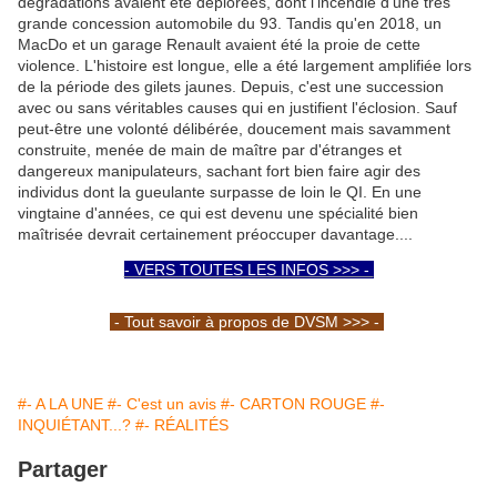
dégradations avaient été déplorées, dont l'incendie d'une très
grande concession automobile du 93. Tandis qu'en 2018, un
MacDo et un garage Renault avaient été la proie de cette
violence. L'histoire est longue, elle a été largement amplifiée lors
de la période des gilets jaunes. Depuis, c'est une succession
avec ou sans véritables causes qui en justifient l'éclosion. Sauf
peut-être une volonté délibérée, doucement mais savamment
construite, menée de main de maître par d'étranges et
dangereux manipulateurs, sachant fort bien faire agir des
individus dont la gueulante surpasse de loin le QI. En une
vingtaine d'années, ce qui est devenu une spécialité bien
maîtrisée devrait certainement préoccuper davantage....
- VERS TOUTES LES INFOS >>> -
- Tout savoir à propos de DVSM >>> -
#- A LA UNE
#- C'est un avis
#- CARTON ROUGE
#-
INQUIÉTANT...?
#- RÉALITÉS
Partager