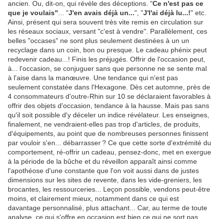
ancien. Ou, dit-on, qui révèle des déceptions. "
Ce n'est pas ce
que je voulais"
... "
J'en avais déjà un...
", "
J'l'ai déjà lu...!
" etc.
Ainsi, présent qui sera souvent très vite remis en circulation sur
les réseaux sociaux, versant "c'est à vendre". Parallèlement, ces
belles "occases" ne sont plus seulement destinées à un un
recyclage dans un coin, bon ou presque. Le cadeau phénix peut
redevenir cadeau...! Finis les préjugés. Offrir de l'occasion peut,
à... l'occasion, se conjuguer sans que personne ne se sente mal
à l'aise dans la manœuvre. Une tendance qui n'est pas
seulement constatée dans l'Hexagone. Dès cet automne, près de
4 consommateurs d'outre-Rhin sur 10 se déclaraient favorables à
offrir des objets d'occasion, tendance à la hausse. Mais pas sans
qu'il soit possible d'y déceler un indice révélateur. Les enseignes,
finalement, ne vendraient-elles pas trop d'articles, de produits,
d'équipements, au point que de nombreuses personnes finissent
par vouloir s'en... débarrasser
.
? Ce que cette sorte d'extrémité du
comportement, ré-offrir un cadeau, pensez-donc, met en exergue
à la période de la bûche et du réveillon apparaît ainsi comme
l'apothéose d'une constante que l'on voit aussi dans de justes
dimensions sur les sites de revente, dans les vide-greniers, les
brocantes, les ressourceries... Leçon possible, vendons peut-être
moins, et clairement mieux, notamment dans ce qui est
davantage personnalisé, plus attachant... Car, au terme de toute
analyse, ce qui s'offre en occasion est bien ce qui ne sort pas