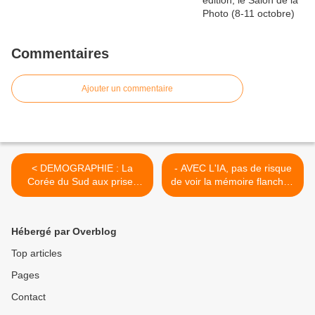
Commentaires
Ajouter un commentaire
< DEMOGRAPHIE : La
- AVEC L'IA, pas de risque
Corée du Sud aux prises
de voir la mémoire flancher.
avec une évolution qui est
Investissements géants
estimée délicate...
déjà engagés... >
Hébergé par Overblog
Top articles
Pages
Contact