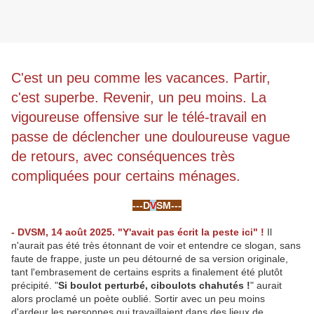
C'est un peu comme les vacances. Partir,
c'est superbe. Revenir, un peu moins. La
vigoureuse offensive sur le télé-travail en
passe de déclencher une douloureuse vague
de retours, avec conséquences très
compliquées pour certains ménages.
-
---D
V
SM---
-
- DVSM, 14 août 2025. "Y'avait pas écrit la peste ici"
.
!
Il
n'aurait pas été très étonnant de voir et entendre ce slogan, sans
faute de frappe, juste un peu détourné de sa version originale,
tant l'embrasement de certains esprits a finalement été plutôt
précipité. "
Si boulot perturbé, ciboulots chahutés
.
!
" aurait
alors proclamé un poète oublié. Sortir avec un peu moins
d'ardeur les personnes qui travaillaient dans des lieux de