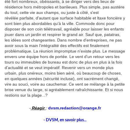
été fort nombreux, obéissants, à se diriger vers des lieux de
résidence hors métropoles et banlieues. Plus simple, pas austère
du tout, cette vie aux champs, ou juste à côté, s'est
révélée parfaite, d'autant que surface habitable et ltaxe foncière y
sont bien plus abordables qu'à la ville. Commode donc pour
disposer de son coin télétravail, agréable pour laisser les enfants
jouer dans un jardin et respirer le grand air. Sauf que, patatras,
les idées sont changeantes. Dans nombre d'entreprises, ne pas
avoir sous la main l'intégralité des effectifs est finalement
problématique. La réunion impromptue n'existe plus. Le message
envers une équipe hors de portée. Le vent d'un retour vers les
tours ou immeubles de bureau est donc de plus en plus à la fois
d'actualité et se veut impératif. Revenir vers un monde plus
urbain, plus onéreux, moins bien aéré, où beaucoup de choses,
en quelques années (sécurité incluse), ont sacrément changé,
vire au souci, voire au cauchemar. Ce vent se mélange à la petite
brise venue du large, si agréablement rafraîchissante. Et si nous
restions sur la plage...?
-
Réagir
:
dvsm.redaction@orange.fr
- DVSM, en savoir plus...