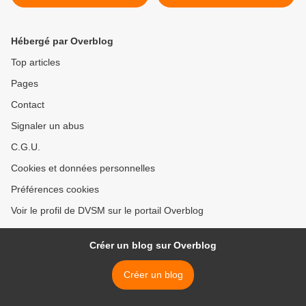
100% gratuite étrangement
soigne tout, sauf le mal qu'il
oubliée…
faut guérir... >
Hébergé par Overblog
Top articles
Pages
Contact
Signaler un abus
C.G.U.
Cookies et données personnelles
Préférences cookies
Voir le profil de DVSM sur le portail Overblog
Créer un blog sur Overblog
Créer un blog