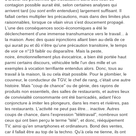
contagion possible aurait été, selon certaines analyses qui
arrivent tard (
ou sont enfin entendues
) largement suffisant. Il
fallait certes multiplier les précautions, mais dans des limites plus
raisonnables, lorsque ce vilain virus s'est doucement propagé.
L'une des conséquences socio-économiques a été le
déclenchement d'une immense transhumance vers le travail... à
la maison. Avec des quasi injonctions allant bien au-delà de ce
qui aurait pu et dû n'être qu'une précaution transitoire, le temps
de voir ce n°19 faiblir ou disparaître. Mais la peste,
noire, émotionnellement plus évocatrice, a bien été portée haut
parmi certains discours, véhiculée telle l'un des mille et un
exemples à vocation terrifiante entendus alors. Donc, tous au
travail à la maison, là ou cela était possible. Pour le plombier, le
couvreur, le conducteur de TGV, le chef de rang, c'était une autre
histoire. Mais "coup de chance" ou de génie, des rayons de
produits non essentiels, des salles de restaurants, et autres lieux
de convivialité consommante ont été barricadés, aidant l'éco
conjoncture à imiter les plongeurs, dans les mers et rivières, pas
les restaurants. L'activité ne peut pas être... inactive. Autres
coups de chance, dans l'expression "télétravail", nombreux sont
ceux qui ont bien perçu le terme "télé", et donc, rééquipement
TV, ainsi qu'en smartphones et ordinateurs. Bond des ventes,
car il fallait être au top de la techno. Qu'à cela ne tienne, ils ont