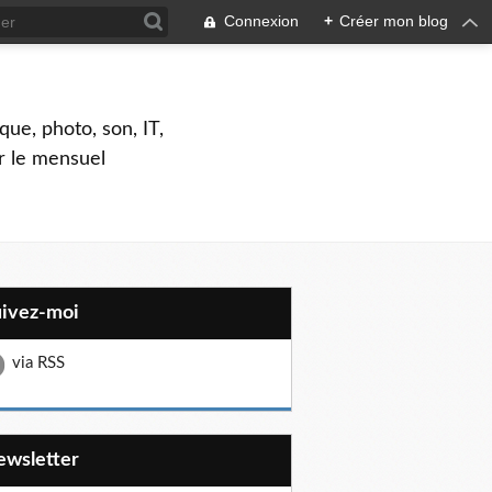
Connexion
+
Créer mon blog
que, photo, son, IT,
ar le mensuel
uivez-moi
via RSS
Newsletter