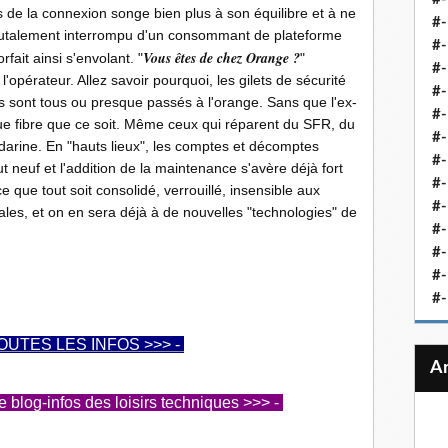
 de la connexion songe bien plus à son équilibre et à ne
#-
 brutalement interrompu d'un consommant de plateforme
#-
Vous êtes de chez Orange
.
?
fait ainsi s'envolant. "
"
#-
l'opérateur. Allez savoir pourquoi, les gilets de sécurité
#-
es sont tous ou presque passés à l'orange. Sans que l'ex-
#-
que fibre que ce soit. Même ceux qui réparent du SFR, du
#-
rine. En "hauts lieux", les comptes et décomptes
#-
t neuf et l'addition de la maintenance s'avère déjà fort
#-
 que tout soit consolidé, verrouillé, insensible aux
#-
les, et on en sera déjà à de nouvelles "technologies" de
#
#-
#-
#-
OUTES LES INFOS >>> -
log-infos des loisirs techniques >>> -