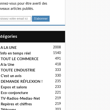
nnez-vous pour être averti des
veaux articles publiés.
Catégories
2008
 A LA UNE
1540
'info en temps réel
491
- TOUT LE COMMERCE
418
 A la Une
333
 TOUTE L'INDUSTRIE
330
 C'est un avis
235
- DEMANDE RÉFLEXION !
233
 Expos et salons
221
 Eco-conjoncture
219
 TV-Radios-Medias-Net
219
 Repères et chiffres
203
 Télécoms