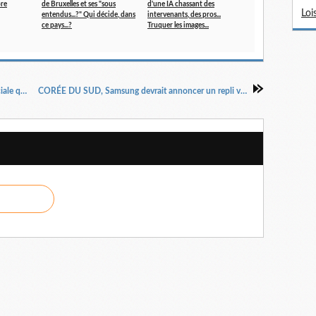
ore
de Bruxelles et ses "sous
d'une IA chassant des
Loi
entendus...?" Qui décide, dans
intervenants, des pros...
ce pays...?
Truquer les images...
FRANCHISE, la formule et condition commerciale qui, soudain, génère la peur des équipes...
CORÉE DU SUD, Samsung devrait annoncer un repli vertigineux et même record de ses profits...