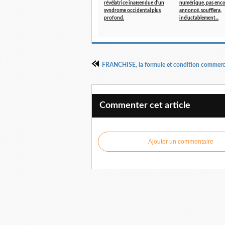
révélatrice inattendue d'un
numérique, pas enc
syndrome occidental plus
annoncé, soufflera,
profond.
inéluctablement...
Commenter cet article
Ajouter un commentaire