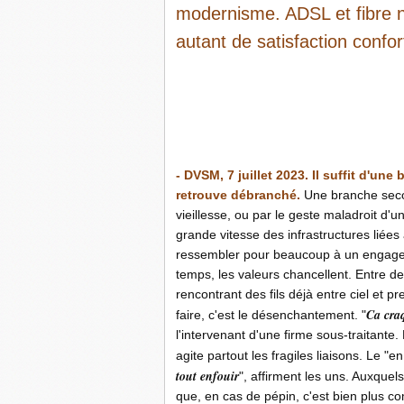
modernisme. ADSL et fibre n
autant de satisfaction confor
-
-
- DVSM, 7 juillet 2023. Il suffit d'un
retrouve débranché.
Une branche seco
vieillesse, ou par le geste maladroit d'un 
grande vitesse des infrastructures liées
ressembler pour beaucoup à un engageme
temps, les valeurs chancellent. Entre d
rencontrant des fils déjà entre ciel et pr
Ca craq
faire, c'est le désenchantement. "
l'intervenant d'une firme sous-traitante.
agite partout les fragiles liaisons. Le 
tout enfouir
", affirment les uns. Auxquel
que, en cas de pépin, c'est bien plus co