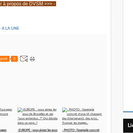
ir à propos de DVSM >>> -
- A LA UNE
post
0
L
ragan
-EUROPE : vous aimez les sous
- PHOTO : l'exemple concret