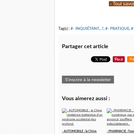
- Tout savo
Tag(s) :
#- INQUIÉTANT...?
,
#- PRATIQUE
,
#
Partager cet article
Re
S'inscrire à la newsletter
Vous aimerez aussi :
- AUTOMOBILE : la Chine,
- PHARMACIE : l'ou