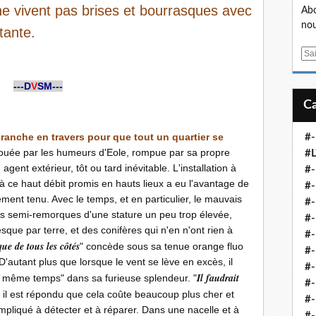
e vivent pas brises et bourrasques avec
Abo
nou
tante.
E
m
a
---D
V
SM---
i
l
e branche en travers pour que tout un quartier se
#-
uée par les humeurs d'Eole, rompue par sa propre
#L
agent extérieur, tôt ou tard inévitable. L'installation à
#
 à ce haut débit promis en hauts lieux a eu l'avantage de
#-
nt tenu. Avec le temps, et en particulier, le mauvais
#-
es semi-remorques d'une stature un peu trop élevée,
#-
esque par terre, et des conifères qui n'en n'ont rien à
#
ue de tous les côtés
" concède sous sa tenue orange fluo
#-
 D'autant plus que lorsque le vent se lève en excès, il
#-
Il faudrait
"en même temps" dans sa furieuse splendeur. "
#-
s il est répondu que cela coûte beaucoup plus cher et
#-
mpliqué à détecter et à réparer. Dans une nacelle et à
#-