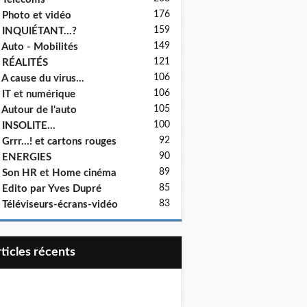
176
 Photo et vidéo
159
 INQUIÉTANT...?
149
 Auto - Mobilités
121
 RÉALITÉS
106
 A cause du virus...
106
 IT et numérique
105
 Autour de l'auto
100
 INSOLITE...
92
 Grrr...! et cartons rouges
90
- ENERGIES
89
 Son HR et Home cinéma
85
 Edito par Yves Dupré
83
 Téléviseurs-écrans-vidéo
articles récents