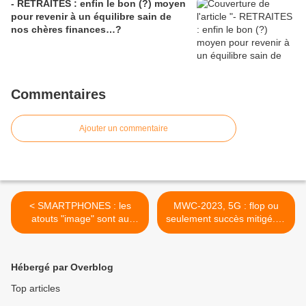
- RETRAITES : enfin le bon (?) moyen
pour revenir à un équilibre sain de
nos chères finances…?
Commentaires
Ajouter un commentaire
< SMARTPHONES : les
MWC-2023, 5G : flop ou
atouts "image" sont au
seulement succès mitigé...?
premier plan, mais peu ou
De courtes allusions qui en
pas mis en valeur en
disent long... >
rayon...
Hébergé par Overblog
Top articles