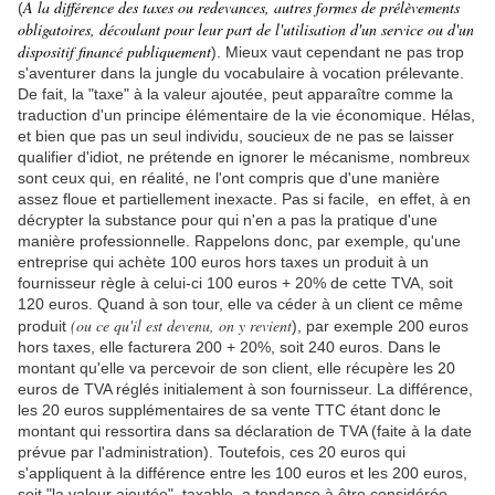
A la différence des taxes ou redevances, autres formes de prélèvements
(
obligatoires, découlant pour leur part de l'utilisation d'un service ou d'un
dispositif financé publiquement
). Mieux vaut cependant ne pas trop
s'aventurer dans la jungle du vocabulaire à vocation prélevante.
De fait, la "taxe" à la valeur ajoutée, peut apparaître comme la
traduction d'un principe élémentaire de la vie économique. Hélas,
et bien que pas un seul individu, soucieux de ne pas se laisser
qualifier d'idiot, ne prétende en ignorer le mécanisme, nombreux
sont ceux qui, en réalité, ne l'ont compris que d'une manière
assez floue et partiellement inexacte. Pas si facile, en effet, à en
décrypter la substance pour qui n'en a pas la pratique d'une
manière professionnelle. Rappelons donc, par exemple, qu'une
entreprise qui achète 100 euros hors taxes un produit à un
fournisseur règle à celui-ci 100 euros + 20% de cette TVA, soit
120 euros. Quand à son tour, elle va céder à un client ce même
(ou ce qu'il est devenu, on y revient
produit
), par exemple 200 euros
hors taxes, elle facturera 200 + 20%, soit 240 euros. Dans le
montant qu'elle va percevoir de son client, elle récupère les 20
euros de TVA réglés initialement à son fournisseur. La différence,
les 20 euros supplémentaires de sa vente TTC étant donc le
montant qui ressortira dans sa déclaration de TVA (faite à la date
prévue par l'administration). Toutefois, ces 20 euros qui
s'appliquent à la différence entre les 100 euros et les 200 euros,
soit "la valeur ajoutée", taxable, a tendance à être considérée