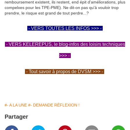
remboursement existent, ils restent, end épit d'améliorations, plus
compelxes pour les TPE-PME). Ne dit-on pas qu'à vouloir trop
prendre, le risque est grand de tout perdre...?
- VERS TOUTES LES INFOS >>> -
- VERS KELEREPUS, le blog-infos des loisirs techniques
>>> -
- Tout savoir à propos de DVSM >>> -
#- A LA UNE
#- DEMANDE RÉFLEXION !
Partager