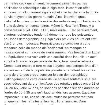
permettre ceux qui arrivent, largement alimentés par les
déclinaisons scientifiques de la high-tech, laissent en effet
entrevoir un allongement significatif et spectaculaire de la durée
de vie moyenne du genre humain. Ainsi, il devient quasi
inéluctable qu'au moins la moitié des enfants aujourd'hui âgés de
5 ans deviendront centenaires. Même le New York Times y a
consacré un sujet. Chic...! Oui, mais ouille...! Car parallèlement,
d'autres recherches tendent à démontrer que les puissantes
poussées démographiques jusqu'alors prévues pourraient être
s'avérer plus modestes. Pourrait alors se combiner à cette
tendance celle du monde dit "occidental" en manque de
naissances et sur la voie du vieillissement. Pas besoin d'un Excel
ou équivalent pour voir venir une société dans laquelle un actif
aurait à financer les pensions de deux, trois, quatre retraités.
Demandant encore à être mieux étayées, ces perspectives d'un
accroissement de la population planétaire rebattent les cartes
dans de grandes proportions sur le plan démographique.
L'allongement de cette durée de vie soulève toutefois un autre
souci découlant du premier. Avec des retraites prises entre 62 et
64, ou 65, voire 67 ans, ce sont des pensions sur des durées de
l'ordre de 30 à 35 ans qu'il faudrait dès lors assurer. Equation
impossible
.
! Pire, ces soucis accumulés ne perturberont pas
uniquement les retraites et leur équilibre financier. Dans