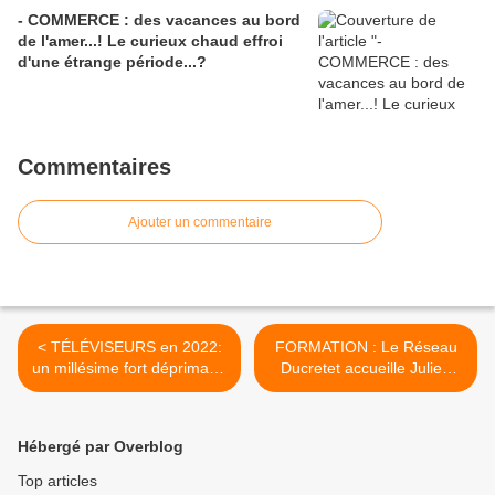
- COMMERCE : des vacances au bord
de l'amer...! Le curieux chaud effroi
d'une étrange période...?
Commentaires
Ajouter un commentaire
< TÉLÉVISEURS en 2022:
FORMATION : Le Réseau
un millésime fort déprimant,
Ducretet accueille Julien
avec moins de ventes, et
Wypych, son nouveau
encore moins de CA.
Directeur Général. >
Hébergé par Overblog
Top articles