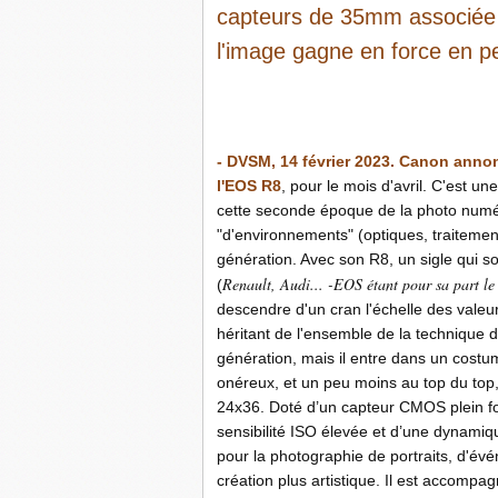
capteurs de 35mm associée
l'image gagne en force en p
- DVSM, 14 février 2023. Canon annonc
l'EOS R8
, pour le mois d'avril. C'est u
cette seconde époque de la photo num
"d'environnements" (optiques, traitement
génération. Avec son R8, un sigle qui s
Renault, Audi... -EOS étant pour sa part 
(
descendre d'un cran l'échelle des valeur
héritant de l'ensemble de la technique d
génération, mais il entre dans un costum
onéreux, et un peu moins au top du top
24x36. Doté d’un capteur CMOS plein for
sensibilité ISO élevée et d’une dynami
pour la photographie de portraits, d'év
création plus artistique. Il est accom