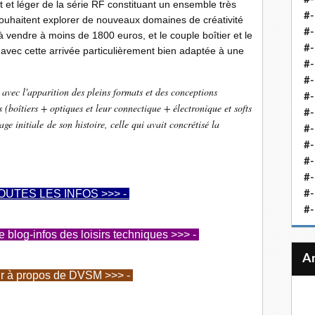
et léger de la série RF constituant un ensemble très
#-
ouhaitent explorer de nouveaux domaines de créativité
#-
 à vendre à moins de 1800 euros, et le couple boîtier et le
#-
 avec cette arrivée particulièrement bien adaptée à une
#-
#-
vec l'apparition des pleins formats et des conceptions
#-
 (boîtiers + optiques et leur connectique + électronique et softs
#-
ge initiale de son histoire, celle qui avait concrétisé la
#-
#-
#
#-
OUTES LES INFOS >>> -
#-
#-
log-infos des loisirs techniques >>> -
ir à propos de DVSM >>> -