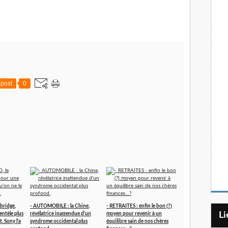
post
0
bridge,
- AUTOMOBILE : la Chine,
- RETRAITES : enfin le bon (?)
L
entèle plus
révélatrice inattendue d'un
moyen pour revenir à un
t. Sony l'a
syndrome occidental plus
équilibre sain de nos chères