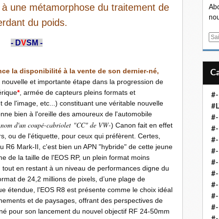
 à une métamorphose du traitement de
Abo
nou
erdant du poids.
E
- D
V
SM -
m
a
i
e la disponibilité à la vente de son dernier-né,
l
ne nouvelle et importante étape dans la progression de
érique
*
, armée de capteurs pleins formats et
#-
 de l'image, etc...) constituant une véritable nouvelle
#L
onne bien à l'oreille des amoureux de l'automobile
#
le nom d'un coupé-cabriolet "CC" de VW-
) Canon fait en effet
#-
s, ou de l'étiquette, pour ceux qui préfèrent. Certes,
#-
u R6 Mark-II, c'est bien un APN "hybride" de cette jeune
#-
e de la taille de l'EOS RP, un plein format moins
#
, tout en restant à un niveau de performances digne du
#-
mat de 24,2 millions de pixels, d’une plage de
#-
que étendue, l'EOS R8 est présente comme le choix idéal
#-
énements et de paysages, offrant des perspectives de
#-
pagné pour son lancement du nouvel objectif RF 24-50mm
#-