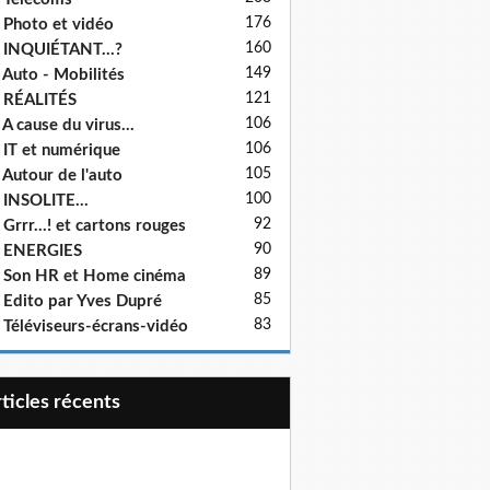
176
 Photo et vidéo
160
 INQUIÉTANT...?
149
 Auto - Mobilités
121
 RÉALITÉS
106
 A cause du virus...
106
 IT et numérique
105
 Autour de l'auto
100
 INSOLITE...
92
 Grrr...! et cartons rouges
90
- ENERGIES
89
 Son HR et Home cinéma
85
 Edito par Yves Dupré
83
 Téléviseurs-écrans-vidéo
articles récents