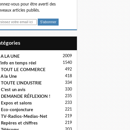
nnez-vous pour être averti des
veaux articles publiés.
Catégories
2009
 A LA UNE
1540
'info en temps réel
492
- TOUT LE COMMERCE
418
 A la Une
334
 TOUTE L'INDUSTRIE
330
 C'est un avis
235
- DEMANDE RÉFLEXION !
233
 Expos et salons
221
 Eco-conjoncture
219
 TV-Radios-Medias-Net
219
 Repères et chiffres
203
 Télécoms