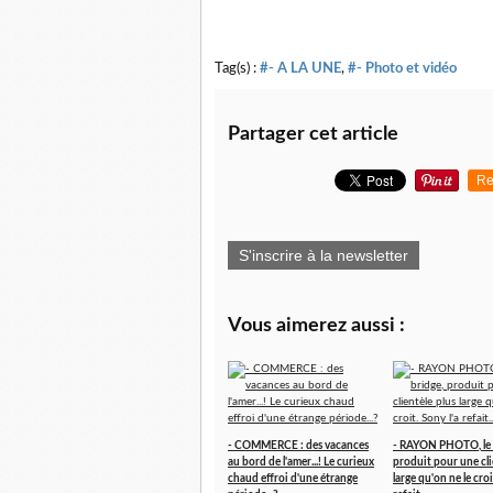
Tag(s) :
#- A LA UNE
,
#- Photo et vidéo
Partager cet article
Re
S'inscrire à la newsletter
Vous aimerez aussi :
- COMMERCE : des vacances
- RAYON PHOTO, le 
au bord de l'amer...! Le curieux
produit pour une cli
chaud effroi d'une étrange
large qu'on ne le croi