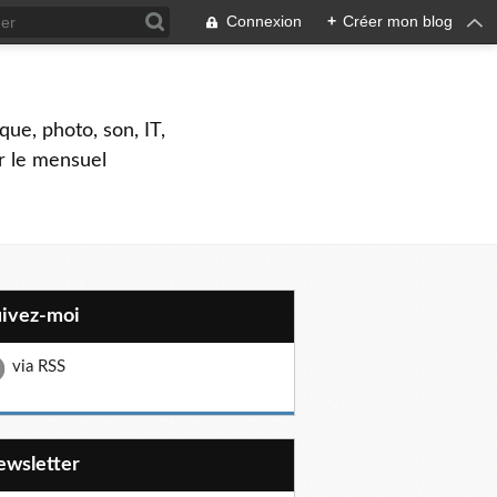
Connexion
+
Créer mon blog
que, photo, son, IT,
ar le mensuel
uivez-moi
via RSS
Newsletter