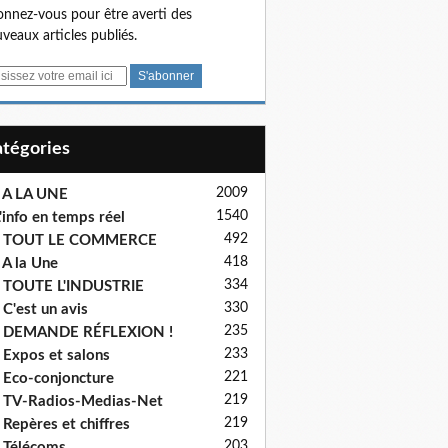
nnez-vous pour être averti des
veaux articles publiés.
Catégories
2009
 A LA UNE
1540
'info en temps réel
492
- TOUT LE COMMERCE
418
 A la Une
334
 TOUTE L'INDUSTRIE
330
 C'est un avis
235
- DEMANDE RÉFLEXION !
233
 Expos et salons
221
 Eco-conjoncture
219
 TV-Radios-Medias-Net
219
 Repères et chiffres
203
 Télécoms