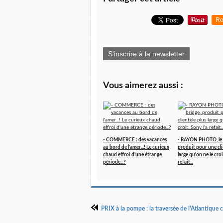
Re
S'inscrire à la newsletter
Vous aimerez aussi :
- COMMERCE : des vacances
- RAYON PHOTO, le 
au bord de l'amer...! Le curieux
produit pour une cli
chaud effroi d'une étrange
large qu'on ne le croi
période...?
refait...