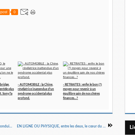
post
0
bridge,
- AUTOMOBILE : la Chine,
- RETRAITES : enfin le bon (?)
entèle plus
révélatrice inattendue d'un
moyen pour revenir à un
t. Sony l'a
syndrome occidental plus
équilibre sain de nos chères
profond.
finances…?
PRIX à la pompe : la traversée de l'Atlantique conduit vers un tout autre "rêve" américain...!
EN LIGNE OU PHYSIQUE, entre les deux, le cœur du commerce est-il en train de balancer...?
L