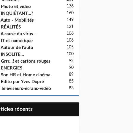
176
 Photo et vidéo
160
 INQUIÉTANT...?
149
 Auto - Mobilités
121
 RÉALITÉS
106
 A cause du virus...
106
 IT et numérique
105
 Autour de l'auto
100
 INSOLITE...
92
 Grrr...! et cartons rouges
90
- ENERGIES
89
 Son HR et Home cinéma
85
 Edito par Yves Dupré
83
 Téléviseurs-écrans-vidéo
articles récents