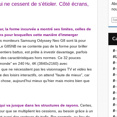
 ne cessent de s'étioler. Côté écrans,
Abo
nou
E
m
ur, la forme incurvée a montré ses limites, celles de
a
tions pour lesquelles cette manière d'immerger
i
Les moniteurs Samsung Odyssey Neo G8 sont là pour
l
 Le G85NB ne se contente pas de la forme pour briller
#-
sentiers battus, est prête à investir davantage, parfois
#L
 des caractéristiques hors normes. Ce 32 pouces
#
u monde" en 240 Hz, 4K (3840x2160) avec
#-
que ne nécessitent pas les visionnages TV et vidéo les
des loisirs interactifs, on attend "faute de mieux", car
#-
 chose, aujourd'hui mieux qu'hier mais moins bien que
#-
#
#-
#-
#-
qui va jusque dans les structures de rayons.
Certes,
our que se multiplient les cessions, au besoin grâce à un
#-
ont aussi des vecteurs de trafic. Par exemple, au lieu de
#-