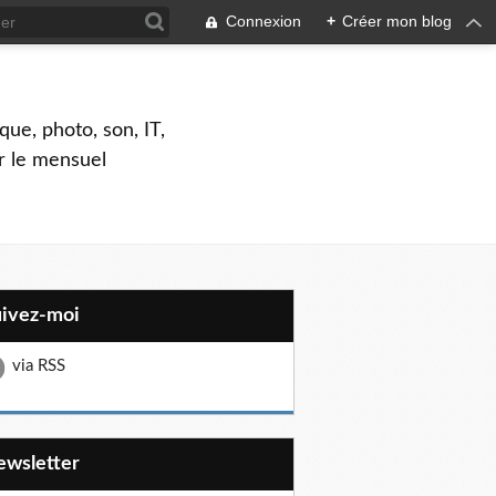
Connexion
+
Créer mon blog
que, photo, son, IT,
ar le mensuel
uivez-moi
via RSS
Newsletter