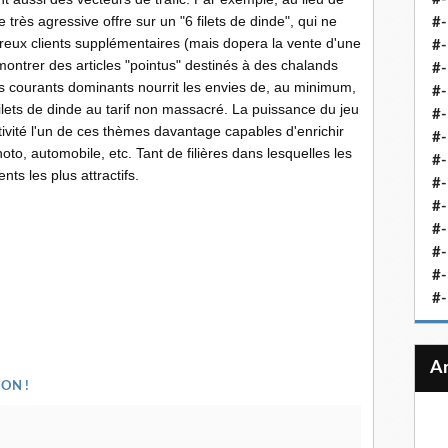
 très agressive offre sur un "6 filets de dinde", qui ne
#-
eux clients supplémentaires (mais dopera la vente d'une
#-
montrer des articles "pointus" destinés à des chalands
#-
 courants dominants nourrit les envies de, au minimum,
#-
 filets de dinde au tarif non massacré. La puissance du jeu
#-
ctivité l'un de ces thèmes davantage capables d'enrichir
#-
oto, automobile, etc. Tant de filières dans lesquelles les
#-
ts les plus attractifs.
#-
#-
#
#-
#-
#-
ON !