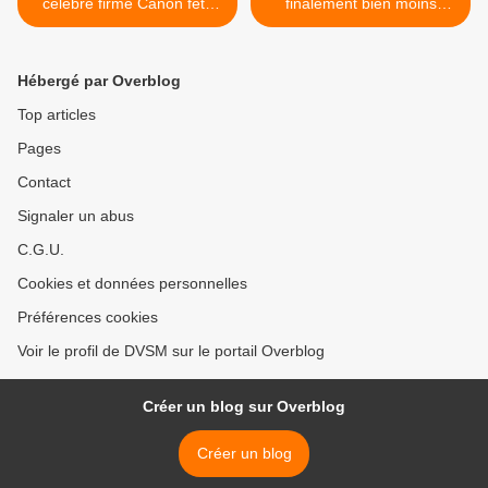
célèbre firme Canon fête
finalement bien moins
deux performances à très
utilisé qu'on pourrait le
long terme.
supposer. Décevant...? >
Hébergé par Overblog
Top articles
Pages
Contact
Signaler un abus
C.G.U.
Cookies et données personnelles
Préférences cookies
Voir le profil de DVSM sur le portail Overblog
Créer un blog sur Overblog
Créer un blog