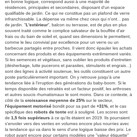
en bonne logique, correspond aussi à une majorité de
résidences, principales et secondaires, disposant d'un espace
qualifiable de jardin. Ce qui ne constitue pas un plafond de verre
infranchissable. La dépense va même chez ceux qui n'ont... pas
de jardin. "
L'extérieur
", balcon ou terrasse, est de plus en plus
souvent traité comme le complice salvateur de la bouffée d'air
frais ou du bain de soleil et, quand ses dimensions le permettent,
comme le lieu convivial par excellence pour un verre ou un
barbecue partagés entre proches. Il vient donc épauler les achats
concernant des produits et des équipements extrêmement variés.
Si les semences et végétaux, sans oublier les produits d'entretien
(désherbage, lutte pucerons et parasites, stimulants et engrais...)
sont des lignes à activité soutenue, les outils constituent un autre
poste particulièrement important. On y retrouve jusqu'à une
tendance liée à l'irruption des générations du baby-boom. Si le
temps disponible des retraités est un facteur positif, les arthroses
et autres soucis rhumatismaux le sont moins. Dans ce contexte, à
côté de la
croissance moyenne de 25%
sur le secteur,
l'équipement motorisé
bondit pour sa part de
+31%
, et le cas
spécifique des
robots de tonte
est à souligné. Les scores sont
de
1,5 fois supérieurs
à ce qu'ils étaient en 2019. Ils pourraient
s'envoler vers des ventes en volumes encore plus nourries avec
la tendance qui va dans le sens d'une logique baisse des prix. Le
robot ayant encore pour certains modèles une "valeur étiquette"