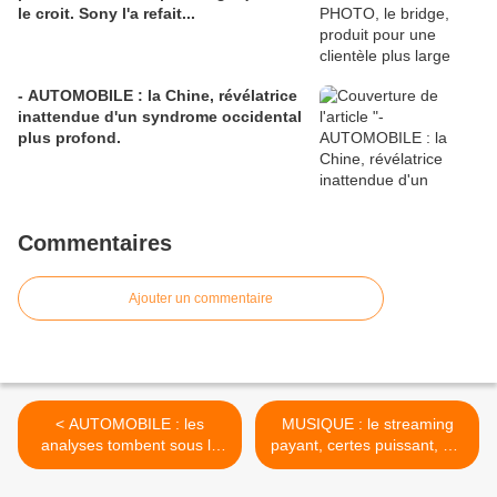
le croit. Sony l'a refait...
- AUTOMOBILE : la Chine, révélatrice
inattendue d'un syndrome occidental
plus profond.
Commentaires
Ajouter un commentaire
< AUTOMOBILE : les
MUSIQUE : le streaming
analyses tombent sous la
payant, certes puissant, n'a
lourde influence des
pas encore fait le tour du
paradoxes de l'illusoire...!
monde. >