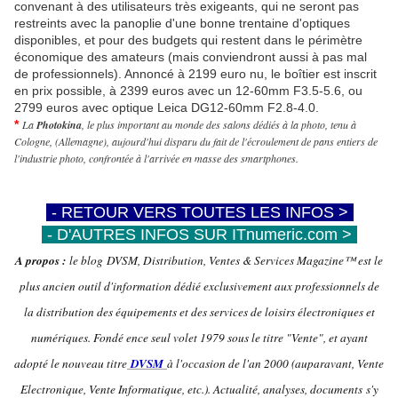
convenant à des utilisateurs très exigeants, qui ne seront pas
restreints avec la panoplie d'une bonne trentaine d'optiques
disponibles, et pour des budgets qui restent dans le périmètre
économique des amateurs (mais conviendront aussi à pas mal
de professionnels). Annoncé à 2199 euro nu, le boîtier est inscrit
en prix possible, à 2399 euros avec un 12-60mm F3.5-5.6, ou
2799 euros avec optique Leica DG12-60mm F2.8-4.0.
​*
La
Photokina
, le plus important au monde des salons dédiés à la photo, tenu à
Cologne, (Allemagne), aujourd'hui disparu du fait de l'écroulement de pans entiers de
l'industrie photo, confrontée à l'arrivée en masse des smartphones.
-
- RETOUR VERS TOUTES LES INFOS >
-
-
- D'AUTRES INFOS SUR ITnumeric.com >
-
A propos :
le blog DVSM, Distribution, Ventes & Services Magazine™ est le
plus ancien outil d'information dédié exclusivement aux professionnels de
la distribution des équipements et des services de loisirs électroniques et
numériques. Fondé ence seul volet 1979 sous le titre "Vente", et ayant
adopté le nouveau titre
DVSM
à l'occasion de l'an 2000 (auparavant, Vente
Electronique, Vente Informatique, etc.). Actualité, analyses, documents s'y