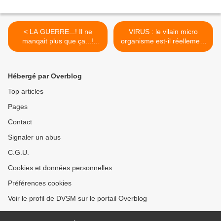
< LA GUERRE...! Il ne
VIRUS : le vilain micro
manqait plus que ça...!
organisme est-il réellement
Crises, conflits, Poutine a
vaincu, ou est-t-il seulement
relancé la routine...
en embuscade...? >
Hébergé par Overblog
Top articles
Pages
Contact
Signaler un abus
C.G.U.
Cookies et données personnelles
Préférences cookies
Voir le profil de DVSM sur le portail Overblog