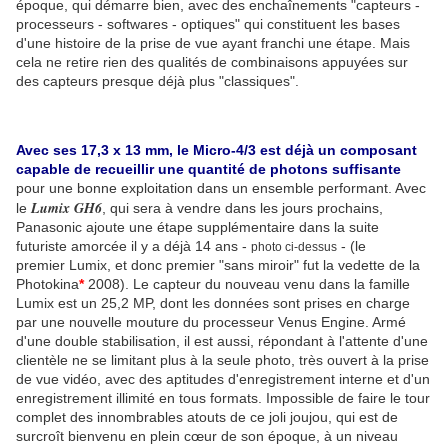
époque, qui démarre bien, avec des enchaînements "capteurs -
processeurs - softwares - optiques" qui constituent les bases
d'une histoire de la prise de vue ayant franchi une étape. Mais
cela ne retire rien des qualités de combinaisons appuyées sur
des capteurs presque déjà plus "classiques".
Avec ses 17,3 x 13 mm, le Micro-4/3 est déjà un composant
capable de recueillir une quantité de photons suffisante
pour une bonne exploitation dans un ensemble performant. Avec
Lumix GH6
le
, qui sera à vendre dans les jours prochains,
Panasonic ajoute une étape supplémentaire dans la suite
futuriste amorcée il y a déjà 14 ans -
- (le
photo ci-dessus
premier Lumix, et donc premier "sans miroir" fut la vedette de la
Photokina
*
2008). Le capteur du nouveau venu dans la famille
Lumix est un 25,2 MP, dont les données sont prises en charge
par une nouvelle mouture du processeur Venus Engine. Armé
d'une double stabilisation, il est aussi, répondant à l'attente d'une
clientèle ne se limitant plus à la seule photo, très ouvert à la prise
de vue vidéo, avec des aptitudes d'enregistrement interne et d'un
enregistrement illimité en tous formats. Impossible de faire le tour
complet des innombrables atouts de ce joli joujou, qui est de
surcroît bienvenu en plein cœur de son époque, à un niveau