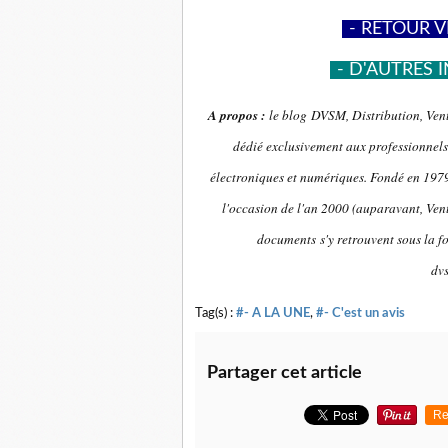
-
- RETOUR V
-
- D'AUTRES I
A propos :
le blog DVSM, Distribution, Vent
dédié exclusivement aux professionnels 
électroniques et numériques. Fondé en 1979 
l'occasion de l'an 2000 (auparavant, Vent
documents s'y retrouvent sous la f
dv
Tag(s) :
#- A LA UNE
,
#- C'est un avis
Partager cet article
Re