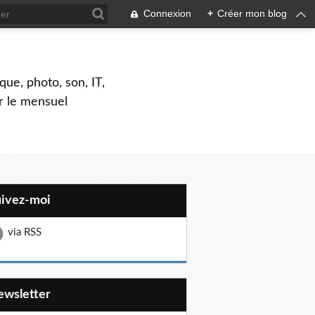
Connexion
+
Créer mon blog
que, photo, son, IT,
ar le mensuel
uivez-moi
via RSS
Newsletter