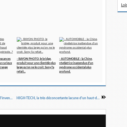
Loi
vacances
- RAYON PHOTO, le bridge,
- AUTOMOBILE : la Chine,
 Le curieux
produit pour une clientèle plus
révélatrice inattendue d'un
trange
large qu'on ne le croit. Sony l'a
syndrome occidental plus
refait...
profond.
DISPARITION : l'un des pionniers de la micro, l'inventeur Clive Sinclair est décédé.
HIGH-TECH, la très déconcertante lacune d'un haut-de-gamme à valeur éphémère...