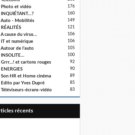
176
 Photo et vidéo
160
 INQUIÉTANT...?
149
 Auto - Mobilités
121
 RÉALITÉS
106
 A cause du virus...
106
 IT et numérique
105
 Autour de l'auto
100
 INSOLITE...
92
 Grrr...! et cartons rouges
90
- ENERGIES
89
 Son HR et Home cinéma
85
 Edito par Yves Dupré
83
 Téléviseurs-écrans-vidéo
articles récents