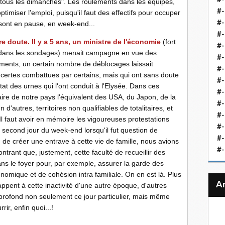
"tous les dimanches". Les roulements dans les équipes,
#-
ptimiser l'emploi, puisqu'il faut des effectifs pour occuper
#-
 sont en pause, en week-end...
#-
 doute. Il y a 5 ans, un ministre de l'économie
(fort
#-
e dans les sondages) menait campagne en vue des
#-
uments, un certain nombre de déblocages laissait
#-
certes combattues par certains, mais qui ont sans doute
#-
at des urnes qui l'ont conduit à l'Elysée. Dans ces
#-
faire de notre pays l'équivalent des USA, du Japon, de la
#-
d'autres, territoires non qualifiables de totalitaires, et
#
 Il faut avoir en mémoire les vigoureuses protestations
#-
 second jour du week-end lorsqu'il fut question de
#-
n de créer une entrave à cette vie de famille, nous avions
#-
ant que, justement, cette faculté de recueillir des
ans le foyer pour, par exemple, assurer la garde des
onomique et de cohésion intra familiale. On en est là. Plus
ppent à cette inactivité d'une autre époque, d'autres
rofond non seulement ce jour particulier, mais même
ir, enfin quoi...!