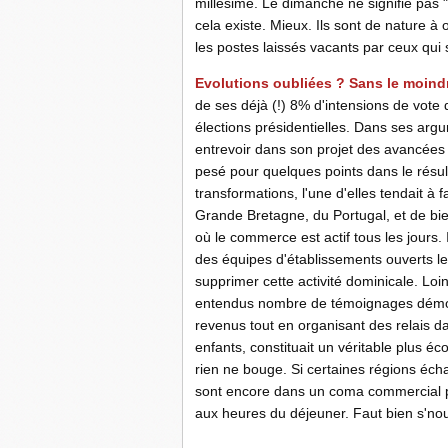
millésime. Le dimanche ne signifie pas 
cela existe. Mieux. Ils sont de nature à o
les postes laissés vacants par ceux qui
Evolutions oubliées ? Sans le moindre
de ses déjà (!) 8% d'intensions de vot
élections présidentielles. Dans ses arg
entrevoir dans son projet des avancées 
pesé pour quelques points dans le résult
transformations, l'une d'elles tendait à 
Grande Bretagne, du Portugal, et de bien 
où le commerce est actif tous les jours.
des équipes d'établissements ouverts le
supprimer cette activité dominicale. Loi
entendus nombre de témoignages démontr
revenus tout en organisant des relais d
enfants, constituait un véritable plus éc
rien ne bouge. Si certaines régions écha
sont encore dans un coma commercial p
aux heures du déjeuner. Faut bien s'nourr