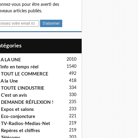
nnez-vous pour être averti des
veaux articles publiés.
Catégories
2010
 A LA UNE
1540
'info en temps réel
492
- TOUT LE COMMERCE
418
 A la Une
334
 TOUTE L'INDUSTRIE
330
 C'est un avis
235
- DEMANDE RÉFLEXION !
233
 Expos et salons
221
 Eco-conjoncture
219
 TV-Radios-Medias-Net
219
 Repères et chiffres
203
 Télécoms