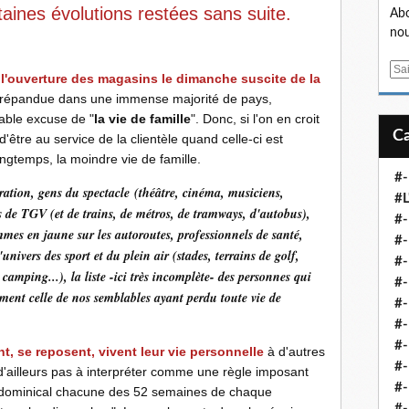
taines évolutions restées sans suite.
Abo
nou
E
l'ouverture des magasins le dimanche suscite de la
m
 répandue dans une immense majorité de pays,
a
table excuse de "
la vie de famille
". Donc, si l'on en croit
i
d'être au service de la clientèle quand celle-ci est
l
ongtemps, la moindre vie de famille.
#-
auration, gens du spectacle (théâtre, cinéma, musiciens,
#L
rs de TGV (et de trains, de métros, de tramways, d'autobus),
#
ommes en jaune sur les autoroutes, professionnels de santé,
#-
univers des sport et du plein air (stades, terrains de golf,
#-
camping...), la liste -ici très incomplète- des personnes qui
#-
lement celle de nos semblables ayant perdu toute vie de
#
#-
#-
t, se reposent, vivent leur vie personnelle
à d'autres
#-
d'ailleurs pas à interpréter comme une règle imposant
#-
ail dominical chacune des 52 semaines de chaque
#-