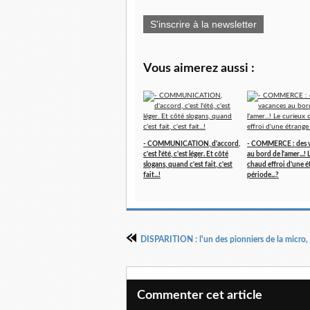
S'inscrire à la newsletter
Vous aimerez aussi :
- COMMUNICATION, d'accord,
- COMMERCE : des 
c'est l'été, c'est léger. Et côté
au bord de l'amer...!
slogans, quand c'est fait, c'est
chaud effroi d'une é
fait...!
période...?
Commenter cet article