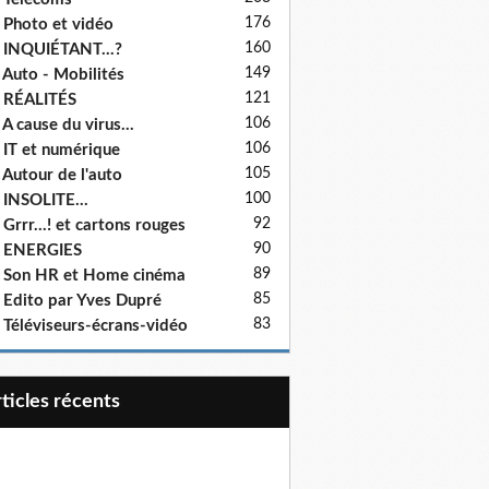
176
 Photo et vidéo
160
 INQUIÉTANT...?
149
 Auto - Mobilités
121
 RÉALITÉS
106
 A cause du virus...
106
 IT et numérique
105
 Autour de l'auto
100
 INSOLITE...
92
 Grrr...! et cartons rouges
90
- ENERGIES
89
 Son HR et Home cinéma
85
 Edito par Yves Dupré
83
 Téléviseurs-écrans-vidéo
articles récents