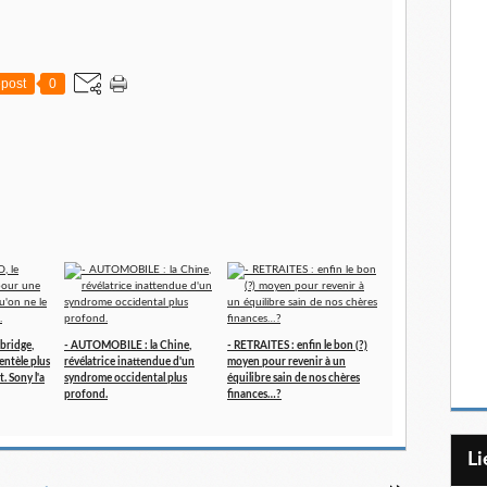
post
0
bridge,
- AUTOMOBILE : la Chine,
- RETRAITES : enfin le bon (?)
entèle plus
révélatrice inattendue d'un
moyen pour revenir à un
t. Sony l'a
syndrome occidental plus
équilibre sain de nos chères
profond.
finances…?
L