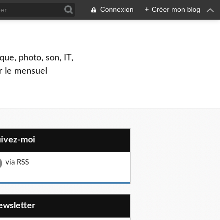
Connexion
+
Créer mon blog
que, photo, son, IT,
ar le mensuel
uivez-moi
via RSS
Newsletter