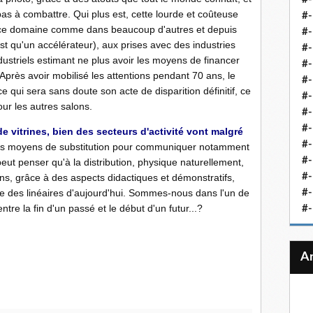
as à combattre. Qui plus est, cette lourde et coûteuse
#-
 ce domaine comme dans beaucoup d'autres et depuis
#-
est qu'un accélérateur), aux prises avec des industries
#-
striels estimant ne plus avoir les moyens de financer
#-
 Après avoir mobilisé les attentions pendant 70 ans, le
#-
qui sera sans doute son acte de disparition définitif, ce
#-
ur les autres salons.
#-
#-
de vitrines, bien des secteurs d'activité vont malgré
#-
es moyens de substitution pour communiquer notamment
#
peut penser qu'à la distribution, physique naturellement,
#-
s, grâce à des aspects didactiques et démonstratifs,
que des linéaires d'aujourd'hui. Sommes-nous dans l'un de
#-
ntre la fin d'un passé et le début d'un futur...?
#-