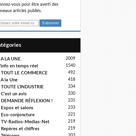
nnez-vous pour être averti des
veaux articles publiés.
Catégories
2009
 A LA UNE
1540
'info en temps réel
492
- TOUT LE COMMERCE
418
 A la Une
334
 TOUTE L'INDUSTRIE
330
 C'est un avis
235
- DEMANDE RÉFLEXION !
233
 Expos et salons
221
 Eco-conjoncture
219
 TV-Radios-Medias-Net
219
 Repères et chiffres
203
 Télécoms