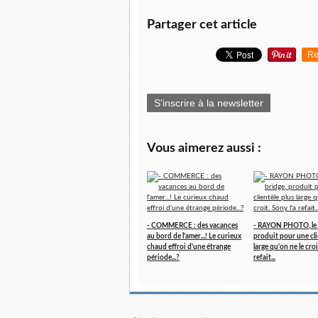
Partager cet article
Re
S'inscrire à la newsletter
Vous aimerez aussi :
- COMMERCE : des vacances
- RAYON PHOTO, le 
au bord de l'amer...! Le curieux
produit pour une cli
chaud effroi d'une étrange
large qu'on ne le croi
période...?
refait...