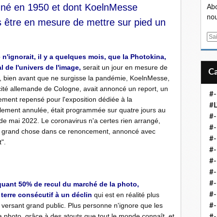
 né en 1950 et dont KoelnMesse
Abo
nou
s être en mesure de mettre sur pied un
E
m
'ignorait, il y a quelques mois, que la Photokina,
a
 de l'univers de l'image,
serait un jour en mesure de
i
à, bien avant que ne surgisse la pandémie, KoelnMesse,
l
cité allemande de Cologne, avait annoncé un report, un
#-
ment repensé pour l'exposition dédiée à la
#L
alement annulée, était programmée sur quatre jours au
#
de mai 2022. Le coronavirus n'a certes rien arrangé,
#-
 pas grand chose dans ce renoncement, annoncé avec
#-
".
#-
#
#-
#-
uant 50% de recul du marché de la photo,
terre consécutif à un déclin
qui est en réalité plus
#-
versant grand public. Plus personne n'ignore que les
#-
a photo, grâce à des atouts que tout le monde connaît, et
#-