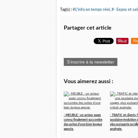
Tag(s) :
#L'info en temps réel
,
#- Expos et sa
Partager cet article
Re
S'inscrire à la newsletter
Vous aimerez aussi :
- MEUBLE : un acteur assez
- TRAFIC et clients, 
connu finalement succombe
soudaine évolution d
des suites d'une bien longue
plus puissante qu'elle
agonie.
analysée.