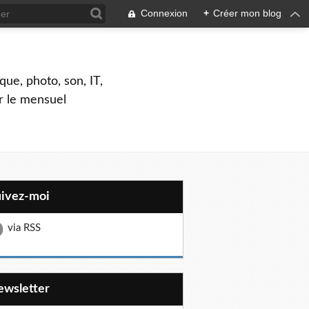
Connexion
+
Créer mon blog
que, photo, son, IT,
ar le mensuel
uivez-moi
via RSS
Newsletter