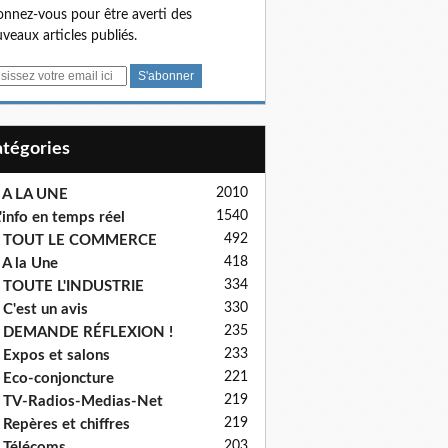
nnez-vous pour être averti des
veaux articles publiés.
Catégories
2010
 A LA UNE
1540
'info en temps réel
492
- TOUT LE COMMERCE
418
 A la Une
334
 TOUTE L'INDUSTRIE
330
 C'est un avis
235
- DEMANDE RÉFLEXION !
233
 Expos et salons
221
 Eco-conjoncture
219
 TV-Radios-Medias-Net
219
 Repères et chiffres
203
 Télécoms