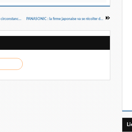
FNAC-DARTY et SATURN, des repères que les circonstances reprécisent…
PANASONIC : la firme japonaise va se récolter des tomates...!
L