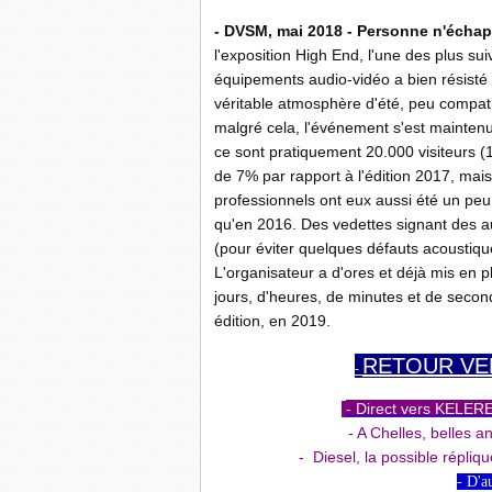
- DVSM, mai 2018 - Personne n'échap
l'exposition High End, l'une des plus su
équipements audio-vidéo a bien résisté 
véritable atmosphère d'été, peu compati
malgré cela, l'événement s'est maintenu
ce sont pratiquement 20.000 visiteurs (1
de 7% par rapport à l'édition 2017, mai
professionnels ont eux aussi été un peu
qu'en 2016. Des vedettes signant des au
(pour éviter quelques défauts acoustiqu
L'organisateur a d'ores et déjà mis en
jours, d'heures, de minutes et de second
édition, en 2019.
RETOUR VE
-
- Direct vers
KELEREP
- A Chelles, belles 
- Diesel, la possible réplique
- D'a