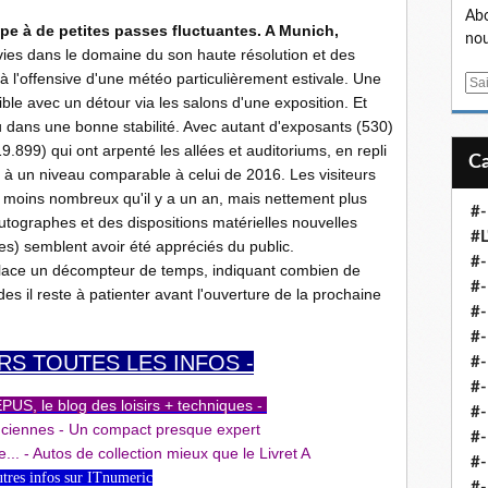
Abo
pe à de petites passes fluctuantes. A Munich,
nou
ivies dans le domaine du son haute résolution et des
à l'offensive d'une météo particulièrement estivale. Une
E
ble avec un détour via les salons d'une exposition. Et
m
 dans une bonne stabilité. Avec autant d'exposants (530)
a
9.899) qui ont arpenté les allées et auditoriums, en repli
i
s à un niveau comparable à celui de 2016. Les visiteurs
l
 moins nombreux qu'il y a un an, mais nettement plus
#-
tographes et des dispositions matérielles nouvelles
#L
es) semblent avoir été appréciés du public.
#
 place un décompteur de temps, indiquant combien de
#-
es il reste à patienter avant l'ouverture de la prochaine
#-
#-
RS T
OUTES LES INFOS -
#
#-
US, le blog des loisirs + techniques -
#-
anciennes - Un compact presque expert
#-
...
- Autos de collection mieux que le Livret A
#-
utres infos sur ITnumeric
#-