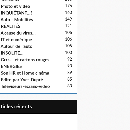
176
 Photo et vidéo
160
 INQUIÉTANT...?
149
 Auto - Mobilités
121
 RÉALITÉS
106
 A cause du virus...
106
 IT et numérique
105
 Autour de l'auto
100
 INSOLITE...
92
 Grrr...! et cartons rouges
90
- ENERGIES
89
 Son HR et Home cinéma
85
 Edito par Yves Dupré
83
 Téléviseurs-écrans-vidéo
articles récents