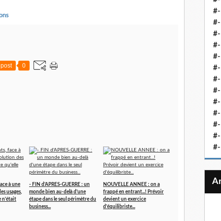
#-
lons
#-
#-
#-
#-
post
0
#-
#-
#-
#-
#
#-
#-
#-
face à une
- FIN d'APRES-GUERRE : un
NOUVELLE ANNEE : on a
es usages,
monde bien au-delà d'une
frappé en entrant...! Prévoir
 n'était
étape dans le seul périmètre du
devient un exercice
business...
d'équilibriste...