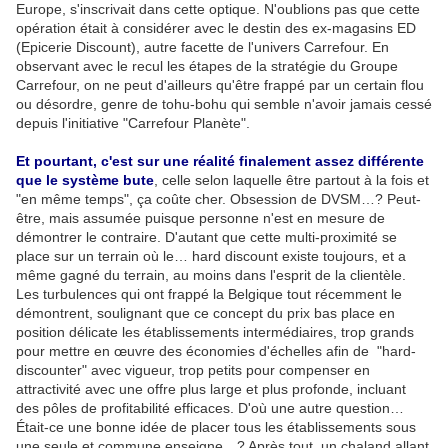
Europe, s'inscrivait dans cette optique. N'oublions pas que cette
opération était à considérer avec le destin des ex-magasins ED
(Epicerie Discount), autre facette de l'univers Carrefour. En
observant avec le recul les étapes de la stratégie du Groupe
Carrefour, on ne peut d'ailleurs qu'être frappé par un certain flou
ou désordre, genre de tohu-bohu qui semble n'avoir jamais cessé
depuis l'initiative "Carrefour Planète".
Et pourtant, c'est sur une réalité finalement assez différente
que le système bute
, celle selon laquelle être partout à la fois et
"en même temps", ça coûte cher. Obsession de DVSM…? Peut-
être, mais assumée puisque personne n'est en mesure de
démontrer le contraire. D'autant que cette multi-proximité se
place sur un terrain où le… hard discount existe toujours, et a
même gagné du terrain, au moins dans l'esprit de la clientèle.
Les turbulences qui ont frappé la Belgique tout récemment le
démontrent, soulignant que ce concept du prix bas place en
position délicate les établissements intermédiaires, trop grands
pour mettre en œuvre des économies d'échelles afin de "hard-
discounter" avec vigueur, trop petits pour compenser en
attractivité avec une offre plus large et plus profonde, incluant
des pôles de profitabilité efficaces. D'où une autre question…
Était-ce une bonne idée de placer tous les établissements sous
une seule et commune enseigne…? Après tout, un chaland allant