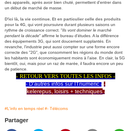
des appareils, après avoir bien chuté, permettent d'entrer dans
un début de marché de masse.
D'ici là, la vie continue. Et en particulier celle des produits
pour la 4G
, qui vont poursuivre durant plusieurs saisons un
rythme de croissance correct. "
Ils vont dominer le marché
pendant la décade
" affirme le bureau d'études. A la différence
des équipements 3G, qui sont doucement supplantés. En
revanche, l'industrie peut aussi compter sur une forme encore
correcte des "2G", que consomment les régions du monde dont
les habitants sont économiquement moins à l'aise. En clair, la 5G
bientôt, oui, mais pour un raz de marée, il faudra encore un peu
de patience.
- RETOUR VERS TOUTES LES INFOS -
- D'autres infos sur ITnumeric
-
-
kelerepus, loisirs + techniques
-
#L'info en temps réel
#- Télécoms
Partager