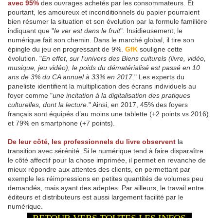
avec 95%
des ouvrages achetés par les consommateurs. Et
pourtant, les amoureux et inconditionnels du papier pourraient
bien résumer la situation et son évolution par la formule familière
indiquant que "
le ver est dans le fruit
". Insidieusement, le
numérique fait son chemin. Dans le marché global, il tire son
épingle du jeu en progressant de 9%.
GfK
souligne cette
évolution. "
En effet, sur l’univers des Biens culturels (livre, vidéo,
musique, jeu vidéo), le poids du dématérialisé est passé en 10
ans de 3% du CA annuel à 33% en 2017.
" Les experts du
paneliste identifient la multiplication des écrans individuels au
foyer comme "
une incitation à la digitalisation des pratiques
culturelles, dont la lecture
." Ainsi, en 2017, 45% des foyers
français sont équipés d’au moins une tablette (+2 points vs 2016)
et 79% en smartphone (+7 points).
De leur côté, les professionnels du livre observent
la
transition avec sérénité. Si le numérique tend à faire disparaître
le côté affectif pour la chose imprimée, il permet en revanche de
mieux répondre aux attentes des clients, en permettant par
exemple les réimpressions en petites quantités de volumes peu
demandés, mais ayant des adeptes. Par ailleurs, le travail entre
éditeurs et distributeurs est aussi largement facilité par le
numérique.