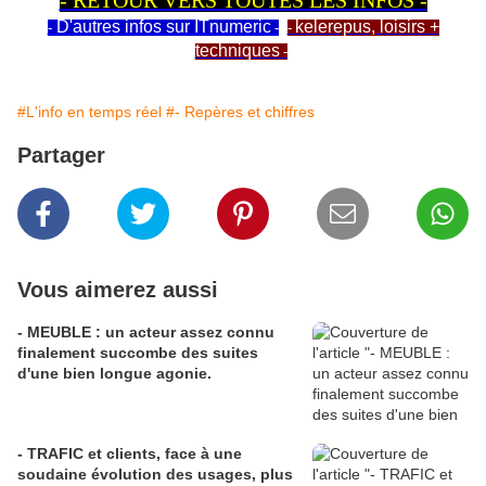
- RETOUR VERS TOUTES LES INFOS -
D'autres infos sur ITnumeric
kelerepus, loisirs +
-
-
-
techniques
-
#L'info en temps réel
#- Repères et chiffres
Partager
Vous aimerez aussi
- MEUBLE : un acteur assez connu
finalement succombe des suites
d'une bien longue agonie.
- TRAFIC et clients, face à une
soudaine évolution des usages, plus