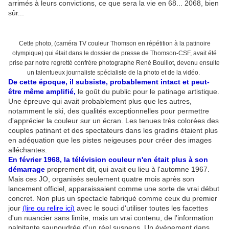
arrimés à leurs convictions, ce que sera la vie en 68... 2068, bien
sûr...
Cette photo, (caméra TV couleur Thomson en répétition à la patinoire
olympique) qui était dans le dossier de presse de Thomson-CSF, avait été
prise par notre regretté confrère photographe René Bouillot, devenu ensuite
un talentueux journaliste spécialiste de la photo et de la vidéo.
De cette époque, il subsiste, probablement intact et peut-
être même amplifié,
le goût du public pour le patinage artistique.
Une épreuve qui avait probablement plus que les autres,
notamment le ski, des qualités exceptionnelles pour permettre
d'apprécier la couleur sur un écran. Les tenues très colorées des
couples patinant et des spectateurs dans les gradins étaient plus
en adéquation que les pistes neigeuses pour créer des images
alléchantes.
En février 1968, la télévision couleur n'en était plus à son
démarrage
proprement dit, qui avait eu lieu à l'automne 1967.
Mais ces JO, organisés seulement quatre mois après son
lancement officiel, apparaissaient comme une sorte de vrai début
concret. Non plus un spectacle fabriqué comme ceux du premier
jour
(lire ou relire ici)
avec le souci d'utiliser toutes les facettes
d'un nuancier sans limite, mais un vrai contenu, de l'information
palpitante saupoudrée d'un réel suspens. Un événement dans