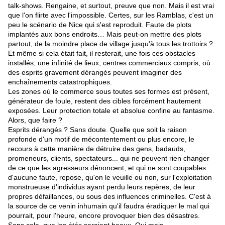
talk-shows. Rengaine, et surtout, preuve que non. Mais il est vrai
que l'on flirte avec l'impossible. Certes, sur les Ramblas, c'est un
peu le scénario de Nice qui s'est reproduit. Faute de plots
implantés aux bons endroits… Mais peut-on mettre des plots
partout, de la moindre place de village jusqu'à tous les trottoirs ?
Et même si cela était fait, il resterait, une fois ces obstacles
installés, une infinité de lieux, centres commerciaux compris, où
des esprits gravement dérangés peuvent imaginer des
enchaînements catastrophiques.
Les zones où le commerce sous toutes ses formes est présent,
générateur de foule, restent des cibles forcément hautement
exposées. Leur protection totale et absolue confine au fantasme.
Alors, que faire ?
Esprits dérangés ? Sans doute. Quelle que soit la raison
profonde d'un motif de mécontentement ou plus encore, le
recours à cette manière de détruire des gens, badauds,
promeneurs, clients, spectateurs... qui ne peuvent rien changer
de ce que les agresseurs dénoncent, et qui ne sont coupables
d'aucune faute, repose, qu'on le veuille ou non, sur l'exploitation
monstrueuse d'individus ayant perdu leurs repères, de leur
propres défaillances, ou sous des influences criminelles. C'est à
la source de ce venin inhumain qu'il faudra éradiquer le mal qui
pourrait, pour l'heure, encore provoquer bien des désastres.