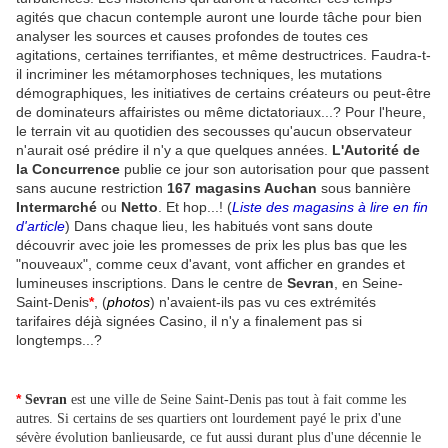
agités que chacun contemple auront une lourde tâche pour bien
analyser les sources et causes profondes de toutes ces
agitations, certaines terrifiantes, et même destructrices. Faudra-t-
il incriminer les métamorphoses techniques, les mutations
démographiques, les initiatives de certains créateurs ou peut-être
de dominateurs affairistes ou même dictatoriaux...? Pour l'heure,
le terrain vit au quotidien des secousses qu'aucun observateur
n'aurait osé prédire il n'y a que quelques années.
L'Autorité de
la Concurrence
publie ce jour son autorisation pour que passent
sans aucune restriction
167 magasins Auchan
sous bannière
Intermarché
ou
Netto
. Et hop...! (
Liste des magasins à lire en fin
d'article
) Dans chaque lieu, les habitués vont sans doute
découvrir avec joie les promesses de prix les plus bas que les
"nouveaux", comme ceux d'avant, vont afficher en grandes et
lumineuses inscriptions. Dans le centre de
Sevran
, en Seine-
Saint-Denis
*
, (
photos
) n'avaient-ils pas vu ces extrémités
tarifaires déjà signées Casino, il n'y a finalement pas si
longtemps...?
*
Sevran
est une ville de Seine Saint-Denis pas tout à fait comme les
autres. Si certains de ses quartiers ont lourdement payé le prix d'une
sévère évolution banlieusarde, ce fut aussi durant plus d'une décennie le