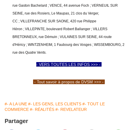
rue Gaston Bachelard ;
VENCE, 44 avenue Foch ;
VERNEUIL SUR
SEINE, rue des Rosiers, Le Maupas, 21 clos du Verger,
CC ;
VILLEFRANCHE SUR SAONE, 420 rue Philippe
Héron ;
VILLEPINTE, boulevard Robert Ballanger ;
VILLERS
BRETONNEUX, rue Démuin ;
VULAINES SUR SEINE, 44 route
d'Héricy ;
WINTZENHEIM, 1 Faubourg des Vosges ; WISSEMBOURG, 2
rue des Quatre Vents.
- VERS TOUTES LES INFOS >>> -
- Tout savoir à propos de DVSM >>> -
#- A LA UNE
#- LES GENS, LES CLIENTS
#- TOUT LE
COMMERCE
#- RÉALITÉS
#- REVELATEUR
Partager