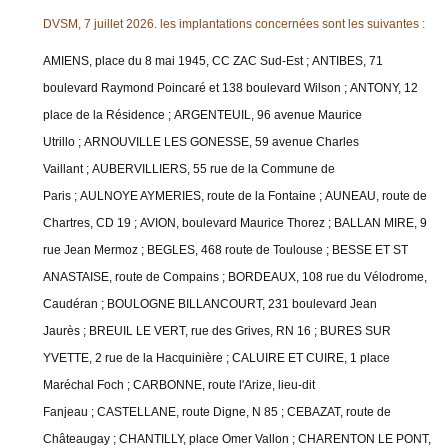
DVSM, 7 juillet 2026. les implantations concernées sont les suivantes :
AMIENS, place du 8 mai 1945, CC ZAC Sud-Est ;
ANTIBES, 71
boulevard Raymond Poincaré et 138 boulevard Wilson ;
ANTONY, 12
place de la Résidence ;
ARGENTEUIL, 96 avenue Maurice
Utrillo ;
ARNOUVILLE LES GONESSE, 59 avenue Charles
Vaillant ;
AUBERVILLIERS, 55 rue de la Commune de
Paris ;
AULNOYE AYMERIES, route de la Fontaine ;
AUNEAU, route de
Chartres, CD 19 ;
AVION, boulevard Maurice Thorez ;
BALLAN MIRE, 9
rue Jean Mermoz ;
BEGLES, 468 route de Toulouse ;
BESSE ET ST
ANASTAISE, route de Compains ;
BORDEAUX, 108 rue du Vélodrome,
Caudéran ;
BOULOGNE BILLANCOURT, 231 boulevard Jean
Jaurès ;
BREUIL LE VERT, rue des Grives, RN 16 ;
BURES SUR
YVETTE, 2 rue de la Hacquinière ;
CALUIRE ET CUIRE, 1 place
Maréchal Foch ;
CARBONNE, route l'Arize, lieu-dit
Fanjeau ;
CASTELLANE, route Digne, N 85 ;
CEBAZAT, route de
Châteaugay ;
CHANTILLY, place Omer Vallon ;
CHARENTON LE PONT,