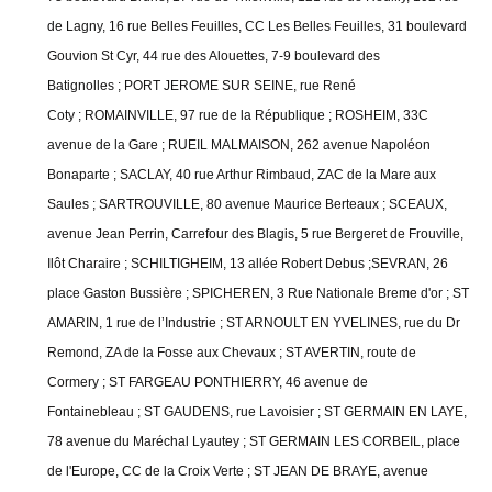
de Lagny, 16 rue Belles Feuilles, CC Les Belles Feuilles, 31 boulevard
Gouvion St Cyr, 44 rue des Alouettes, 7-9 boulevard des
Batignolles ;
PORT JEROME SUR SEINE, rue René
Coty ;
ROMAINVILLE, 97 rue de la République ;
ROSHEIM, 33C
avenue de la Gare ;
RUEIL MALMAISON, 262 avenue Napoléon
Bonaparte ;
SACLAY, 40 rue Arthur Rimbaud, ZAC de la Mare aux
Saules ;
SARTROUVILLE, 80 avenue Maurice Berteaux ;
SCEAUX,
avenue Jean Perrin, Carrefour des Blagis, 5 rue Bergeret de Frouville,
Ilôt Charaire ; SCHILTIGHEIM, 13 allée Robert Debus ;SEVRAN, 26
place Gaston Bussière ;
SPICHEREN, 3 Rue Nationale Breme d'or ;
ST
AMARIN, 1 rue de l’Industrie ;
ST ARNOULT EN YVELINES, rue du Dr
Remond, ZA de la Fosse aux Chevaux ;
ST AVERTIN, route de
Cormery ;
ST FARGEAU PONTHIERRY, 46 avenue de
Fontainebleau ;
ST GAUDENS, rue Lavoisier ;
ST GERMAIN EN LAYE,
78 avenue du Maréchal Lyautey ;
ST GERMAIN LES CORBEIL, place
de l'Europe, CC de la Croix Verte ;
ST JEAN DE BRAYE, avenue