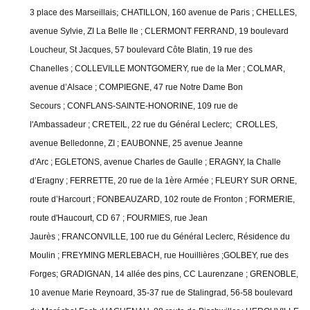
;
3 place des Marseillais
CHATILLON, 160 avenue de Paris ;
CHELLES,
avenue Sylvie, ZI La Belle Ile ;
CLERMONT FERRAND, 19 boulevard
Loucheur, St Jacques, 57 boulevard Côte Blatin, 19 rue des
Chanelles ;
COLLEVILLE MONTGOMERY, rue de la Mer ;
COLMAR,
avenue d’Alsace ;
COMPIEGNE, 47 rue Notre Dame Bon
Secours ;
CONFLANS-SAINTE-HONORINE, 109 rue de
l'Ambassadeur ;
CRETEIL, 22 rue du Général Leclerc;
CROLLES,
avenue Belledonne, ZI ;
EAUBONNE, 25 avenue Jeanne
d'Arc ;
EGLETONS, avenue Charles de Gaulle ;
ERAGNY, la Challe
d’Eragny ;
FERRETTE, 20 rue de la 1
ère
Armée ;
FLEURY SUR ORNE,
route d’Harcourt ;
FONBEAUZARD, 102 route de Fronton ;
FORMERIE,
route d'Haucourt, CD 67 ;
FOURMIES, rue Jean
Jaurès ;
FRANCONVILLE, 100 rue du Général Leclerc, Résidence du
Moulin ;
FREYMING MERLEBACH, rue Houillières ;GOLBEY, rue des
Forges;
GRADIGNAN, 14 allée des pins, CC Laurenzane ;
GRENOBLE,
10 avenue Marie Reynoard, 35-37 rue de Stalingrad, 56-58 boulevard