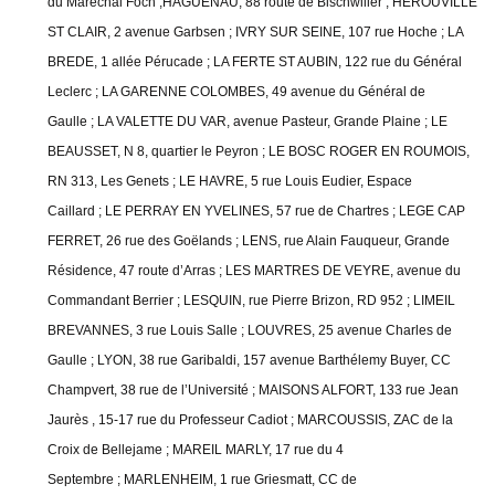
du Maréchal Foch ;HAGUENAU, 88 route de Bischwiller ;
HEROUVILLE
ST CLAIR, 2 avenue Garbsen ;
IVRY SUR SEINE, 107 rue Hoche ;
LA
BREDE, 1 allée Pérucade ;
LA FERTE ST AUBIN, 122 rue du Général
Leclerc ;
LA GARENNE COLOMBES, 49 avenue du Général de
Gaulle ;
LA VALETTE DU VAR, avenue Pasteur, Grande Plaine ;
LE
BEAUSSET, N 8, quartier le Peyron ;
LE BOSC ROGER EN ROUMOIS,
RN 313, Les Genets ;
LE HAVRE, 5 rue Louis Eudier, Espace
Caillard ;
LE PERRAY EN YVELINES, 57 rue de Chartres ;
LEGE CAP
FERRET, 26 rue des Goëlands ;
LENS, rue Alain Fauqueur, Grande
Résidence, 47 route d’Arras ;
LES MARTRES DE VEYRE, avenue du
Commandant Berrier ;
LESQUIN, rue Pierre Brizon, RD 952 ;
LIMEIL
BREVANNES, 3 rue Louis Salle ;
LOUVRES, 25 avenue Charles de
Gaulle ;
LYON, 38 rue Garibaldi, 157 avenue Barthélemy Buyer, CC
Champvert, 38 rue de l’Université ;
MAISONS ALFORT, 133 rue Jean
Jaurès , 15-17 rue du Professeur Cadiot ;
MARCOUSSIS, ZAC de la
Croix de Bellejame ;
MAREIL MARLY, 17 rue du 4
Septembre ;
MARLENHEIM, 1 rue Griesmatt, CC de