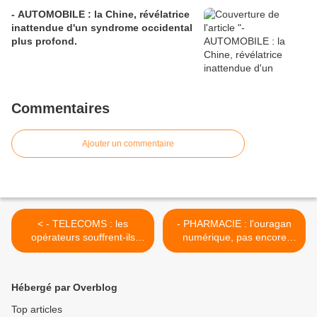
- AUTOMOBILE : la Chine, révélatrice
inattendue d'un syndrome occidental
plus profond.
Commentaires
Ajouter un commentaire
< - TELECOMS : les
- PHARMACIE : l'ouragan
opérateurs souffrent-ils
numérique, pas encore
d'insomnies en songeant à
annoncé, soufflera,
leur (im)possible avenir...?
inéluctablement... >
Hébergé par Overblog
Top articles