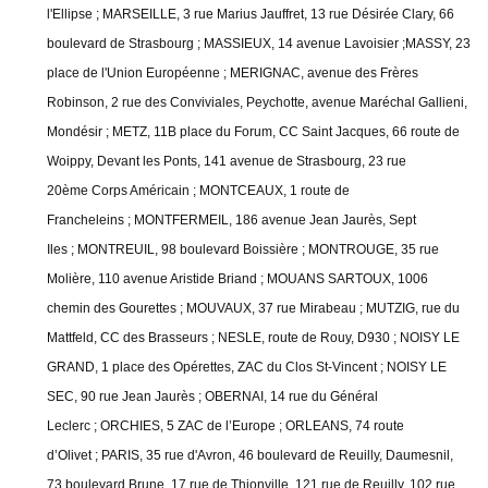
l'Ellipse ;
MARSEILLE, 3 rue Marius Jauffret, 13 rue Désirée Clary, 66
boulevard de Strasbourg ;
MASSIEUX, 14 avenue Lavoisier ;MASSY, 23
place de l'Union Européenne ;
MERIGNAC, avenue des Frères
Robinson, 2 rue des Conviviales, Peychotte, avenue Maréchal Gallieni,
Mondésir ;
METZ, 11B place du Forum, CC Saint Jacques, 66 route de
Woippy, Devant les Ponts, 141 avenue de Strasbourg, 23 rue
20
ème
Corps Américain ;
MONTCEAUX, 1 route de
Francheleins ;
MONTFERMEIL, 186 avenue Jean Jaurès, Sept
Iles ;
MONTREUIL, 98 boulevard Boissière ;
MONTROUGE, 35 rue
Molière, 110 avenue Aristide Briand ;
MOUANS SARTOUX, 1006
chemin des Gourettes ;
MOUVAUX, 37 rue Mirabeau ;
MUTZIG, rue du
Mattfeld, CC des Brasseurs ;
NESLE, route de Rouy, D930 ;
NOISY LE
GRAND, 1 place des Opérettes, ZAC du Clos St-Vincent ;
NOISY LE
SEC, 90 rue Jean Jaurès ;
OBERNAI, 14 rue du Général
Leclerc ;
ORCHIES, 5 ZAC de l’Europe ;
ORLEANS, 74 route
d’Olivet ;
PARIS, 35 rue d'Avron, 46 boulevard de Reuilly, Daumesnil,
73 boulevard Brune, 17 rue de Thionville, 121 rue de Reuilly, 102 rue