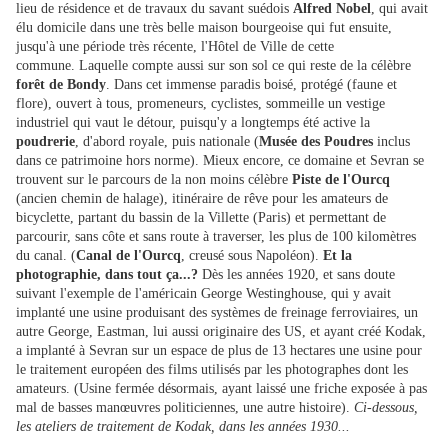
lieu de résidence et de travaux du savant suédois
Alfred Nobel
, qui avait
élu domicile dans une très belle maison bourgeoise qui fut ensuite,
jusqu'à une période très récente, l'Hôtel de Ville de cette
commune. Laquelle compte aussi sur son sol ce qui reste de la célèbre
forêt de Bondy
. Dans cet immense paradis boisé, protégé (faune et
flore), ouvert à tous, promeneurs, cyclistes, sommeille un vestige
industriel qui vaut le détour, puisqu'y a longtemps été active la
poudrerie
, d'abord royale, puis nationale (
Musée des Poudres
inclus
dans ce patrimoine hors norme). Mieux encore, ce domaine et Sevran se
trouvent sur le parcours de la non moins célèbre
Piste de l'Ourcq
(ancien chemin de halage), itinéraire de rêve pour les amateurs de
bicyclette, partant du bassin de la Villette (Paris) et permettant de
parcourir, sans côte et sans route à traverser, les plus de 100 kilomètres
du canal. (
Canal de l'Ourcq
, creusé sous Napoléon).
Et la
photographie, dans tout ça...?
Dès les années 1920, et sans doute
suivant l'exemple de l'américain George Westinghouse, qui y avait
implanté une usine produisant des systèmes de freinage ferroviaires, un
autre George, Eastman, lui aussi originaire des US, et ayant créé Kodak,
a implanté à Sevran sur un espace de plus de 13 hectares une usine pour
le traitement européen des films utilisés par les photographes dont les
amateurs. (Usine fermée désormais, ayant laissé une friche exposée à pas
mal de basses manœuvres politiciennes, une autre histoire).
Ci-dessous,
les ateliers de traitement de Kodak, dans les années 1930...