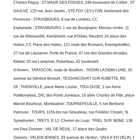
Charles Peguy ;
ST MAUR DES FOSSES, 196 boulevard de Créteil ;
ST
SAULVE, 125 rue Jean Jaurès ;
STE FOY LES LYON, boulevard des
Provinces ;
STRASBOURG, 8 rue de Londres, CC
Esplanade ;
STRASBOURG, 1 rue de Bourgogne, Meinau centre, 11
rue de Ribeauvillé, Kientzheim, rue d'Orbey, Neudorf, 24 place des
Halles, CC Place des Halles, 121 route des Romains, Koenigshoffen,
27 rue de Lausanne, Porte de France, 47 rue des Grandes Arcades,
Kleber, 20 rue Lamproie, Robertsau, 42 boulevard
d’Anvers ;
TARASCON, route de Boulbon ;
TASSIN LA DEMI LUNE, 35
avenue du Général Brosset ;
TESSANCOURT SUR AUBETTE, RD
28 ;
THIONVILLE, place Marie Louise ;
TOULOUSE, 2 rue Anna
Politkovskaia, ZAC des Ponts Jumeaux, 16 allée Charles de Fitte, place
Marcel Bouilloux, Montaudran ;TOURNEFEUILLE, 5 rue Bertrand
Panouze ;
TOURS, 115b-bis rue Giraudeau, rue Frédéric Chopin, St
Symphorien ;
TRETS, D 12, Chemin du Loup ;
TRIEL SUR SEINE, 139
rue Paul Doumer ;
VAL DE REUIL, 17 place des Quatre
Saisons ;
VALENCIENNES, 59 avenue de Verdun ;
VAULX EN VELIN, 1