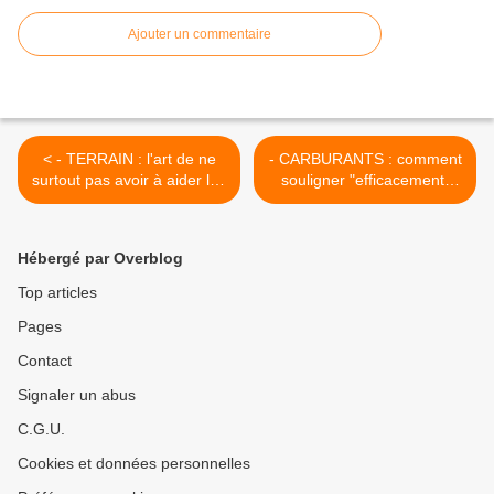
Ajouter un commentaire
< - TERRAIN : l'art de ne
- CARBURANTS : comment
surtout pas avoir à aider les
souligner "efficacement"
chalands à murir une
une crise avant qu'elle ne
intention d'achat...
se déclare...! >
Hébergé par Overblog
Top articles
Pages
Contact
Signaler un abus
C.G.U.
Cookies et données personnelles