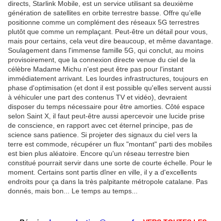
directs, Starlink Mobile, est un service utilisant sa deuxième
génération de satellites en orbite terrestre basse. Offre qu’elle
positionne comme un complément des réseaux 5G terrestres
plutôt que comme un remplaçant. Peut-être un détail pour vous,
mais pour certains, cela veut dire beaucoup, et même davantage.
Soulagement dans l'immense famille 5G, qui conclut, au moins
provisoirement, que la connexion directe venue du ciel de la
célèbre Madame Michu n'est peut être pas pour l'instant
immédiatement arrivant. Les lourdes infrastructures, toujours en
phase d'optimisation (et dont il est possible qu'elles servent aussi
à véhiculer une part des contenus TV et vidéo), devraient
disposer du temps nécessaire pour être amorties. Côté espace
selon Saint X, il faut peut-être aussi apercevoir une lucide prise
de conscience, en rapport avec cet éternel principe, pas de
science sans patience. Si projeter des signaux du ciel vers la
terre est commode, récupérer un flux "montant" parti des mobiles
est bien plus aléatoire. Encore qu'un réseau terrestre bien
constitué pourrait servir dans une sorte de courte échelle. Pour le
moment. Certains sont partis dîner en ville, il y a d'excellents
endroits pour ça dans la très palpitante métropole catalane. Pas
donnés, mais bon... Le temps au temps...