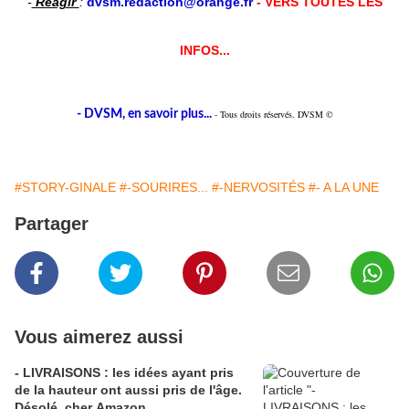
-
Réagir
:
dvsm.redaction@orange.fr
- VERS TOUTES LES
INFOS...
- DVSM, en savoir plus...
- Tous droits réservés. DVSM ©
#STORY-GINALE
#-SOURIRES...
#-NERVOSITÉS
#- A LA UNE
Partager
Vous aimerez aussi
- LIVRAISONS : les idées ayant pris
de la hauteur ont aussi pris de l'âge.
Désolé, cher Amazon...