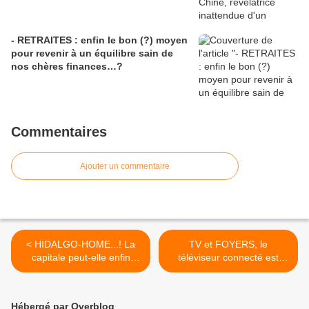
- RETRAITES : enfin le bon (?) moyen
pour revenir à un équilibre sain de
nos chères finances…?
Commentaires
Ajouter un commentaire
< HIDALGO-HOME...! La
TV et FOYERS, le
capitale peut-elle enfin
téléviseur connecté est
croire à une renaissance,
devenu le plus répandu
l'amer pouvant s'effacer...
dans l'équipement français.
>
Hébergé par Overblog