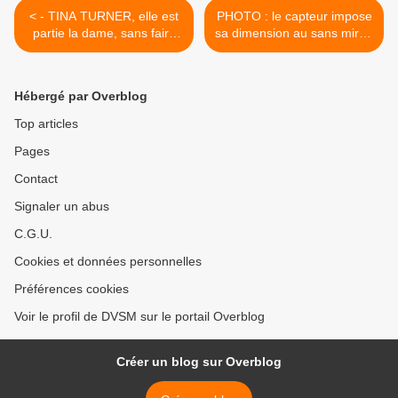
< - TINA TURNER, elle est
PHOTO : le capteur impose
partie la dame, sans faire
sa dimension au sans miroir
de bruit, comme avec ses
d'amateur, paramètre un
ailes silencieuses...
moment oublié... >
Hébergé par Overblog
Top articles
Pages
Contact
Signaler un abus
C.G.U.
Cookies et données personnelles
Préférences cookies
Voir le profil de DVSM sur le portail Overblog
Créer un blog sur Overblog