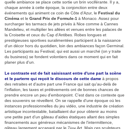
quelle ambiance se place cette sortie un brin vociférante. Il y a,
chaque année à cette époque, la conjonction entre deux
événements qui animent ce coin de Côte d'Azur, le
Festival du
Cinéma
et le
Grand Prix de Formule-1
à Monaco. Assez pour
surcharger les tarmacs de jets privés à Nice comme à Cannes
Mandelieu, et multiplier les allées et venues entre les palaces de
la Croisette et ceux du Cap d'Antibes. Robes longues et
prestigieuses sportives suralimentées participent à la naissance
d'un décor hors du quotidien, loin des ambiances façon Germinal.
Les participants au Festival, qui est aussi un marché (on y traite
du business) se fondent volontiers dans ce moment qui en fait
planer plus d'un.
-
Le contraste est de fait saisissant entre d'une part la scène
et le parterre qui reçoit le discours de cette dame
à propos
des retraites et d'autre part une France qui sait qu'au-delà de
l'inflation, les taxes et prélèvements ont de bonnes chances de
prendre encore un peu d'embonpoint. C'est dans ce contexte que
des souvenirs se réveillent. On se rappelle d'une époque où les
instances professionnelles du jeu vidéo, une industrie de création
artistique incontestable, bataillaient dur pour obtenir au moins
une petite part d'un gâteau d'aides étatiques allant des simples
financements aux généreux mécanismes de l'intermittence,
gâteau largement accaparé par le 7
Art. Mais ces sculpteurs
ème