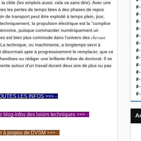
a cible (les emplois aussi, cela va sans dire). Avec une
#-
inies les pertes de temps liées à des phases de repos
#-
in de transport peut être exploité à temps plein, jour,
#-
 techniquement, la propulsion électrique est la "complice
#-
 autonome, puisque commander numériquement un
#-
chevaux
les est bien plus commode dans l'univers des
#-
La technique, ou machinisme, a longtemps servi à
#-
est désormais apte à progressivement le remplacer, que ce
#-
andises ou rédiger une brillante thèse de doctorat. Il se
#-
mente autour d'un travail durant deux ans de plus ou pas
#
#-
#-
#-
OUTES LES INFOS >>> -
log-infos des loisirs techniques >>> -
ir à propos de DVSM >>> -