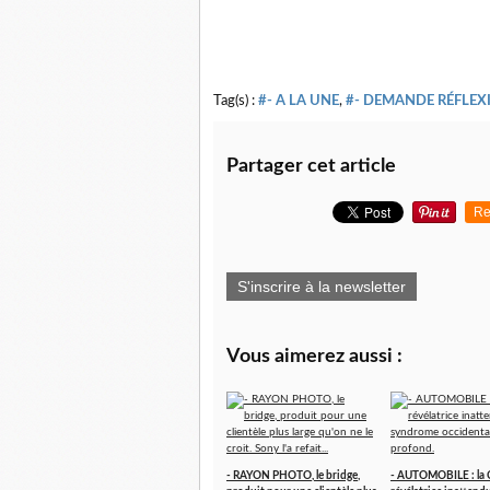
Tag(s) :
#- A LA UNE
,
#- DEMANDE RÉFLEXI
Partager cet article
Re
S'inscrire à la newsletter
Vous aimerez aussi :
- RAYON PHOTO, le bridge,
- AUTOMOBILE : la 