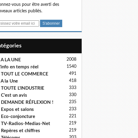
nnez-vous pour être averti des
veaux articles publiés.
Catégories
2008
 A LA UNE
1540
'info en temps réel
491
- TOUT LE COMMERCE
418
 A la Une
333
 TOUTE L'INDUSTRIE
330
 C'est un avis
235
- DEMANDE RÉFLEXION !
233
 Expos et salons
221
 Eco-conjoncture
219
 TV-Radios-Medias-Net
219
 Repères et chiffres
203
 Télécoms