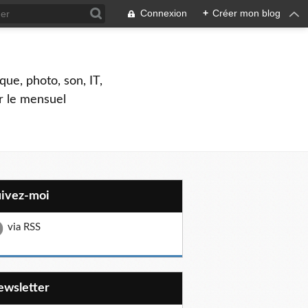
Connexion
+
Créer mon blog
que, photo, son, IT,
ar le mensuel
uivez-moi
via RSS
Newsletter