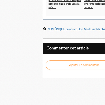
produit pour une clientèle plus
révélatrice inattend
large qu'on ne le croit. Sony l'a
syndrome occidental
refait...
profond.
Commenter cet article
Ajouter un commentaire