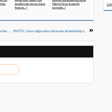
ue d'un
moyen pour revenir à un
supposé fantastique succès de
 plus
équilibre sain de nos chères
l'électricité sur le marché
Loi
finances…?
européen...?
NUMÉRIQUE cérébral : Elon Musk semble chercher des volontaires. Grosse prise de tête...!
PHOTO, Canon aligne deux décennies de leadership sur les APN à objectifs interchangeables...