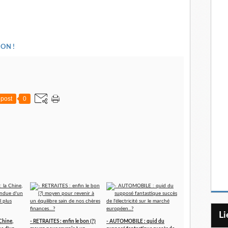
ON !
post
0
L
Chine,
- RETRAITES : enfin le bon (?)
- AUTOMOBILE : quid du