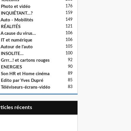
176
 Photo et vidéo
159
 INQUIÉTANT...?
149
 Auto - Mobilités
121
 RÉALITÉS
106
 A cause du virus...
106
 IT et numérique
105
 Autour de l'auto
100
 INSOLITE...
92
 Grrr...! et cartons rouges
90
- ENERGIES
89
 Son HR et Home cinéma
85
 Edito par Yves Dupré
83
 Téléviseurs-écrans-vidéo
articles récents