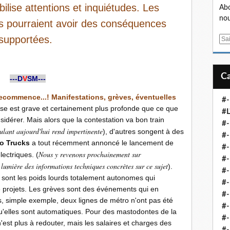
bilise attentions et inquiétudes. Les
Abo
nou
 pourraient avoir des conséquences
supportées.
E
m
a
i
---D
V
SM---
l
 recommence...! Manifestations, grèves, éventuelles
#-
ise est grave et certainement plus profonde que ce que
#L
sidérer. Mais alors que la contestation va bon train
#
culant aujourd'hui rend impertinente
), d'autres songent à des
#-
o Trucks
a tout récemment annoncé le lancement de
#-
Nous y revenons prochainement sur
ectriques. (
#-
lumière des informations techniques concrètes sur ce sujet
).
#
 sont les poids lourds totalement autonomes qui
#-
e projets. Les grèves sont des événements qui en
#-
is, simple exemple, deux lignes de métro n'ont pas été
#-
squ'elles sont automatiques. Pour des mastodontes de la
#-
'est plus à redouter, mais les salaires et charges des
#-