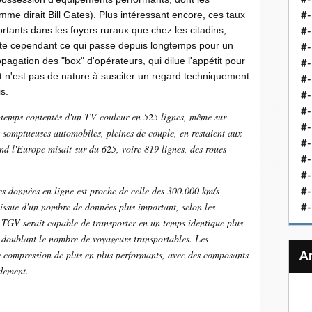
me dirait Bill Gates). Plus intéressant encore, ces taux
#-
tants dans les foyers ruraux que chez les citadins,
#-
reste cependant ce qui passe depuis longtemps pour un
#-
opagation des "box" d'opérateurs, qui dilue l'appétit pour
#-
 n'est pas de nature à susciter un regard techniquement
#-
s.
#-
#-
temps contentés d'un TV couleur en 525 lignes, même sur
#-
 somptueuses automobiles, pleines de couple, en restaient aux
#-
nd l'Europe misait sur du 625, voire 819 lignes, des roues
#
#-
s données en ligne est proche de celle des 300.000 km/s
#-
st issue d'un nombre de données plus important, selon les
#-
n TGV serait capable de transporter en un temps identique plus
n doublant le nombre de voyageurs transportables. Les
de compression de plus en plus performants, avec des composants
idement.