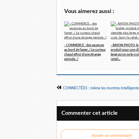
Vous aimerez aussi :
- COMMERCE : des vacances
- RAYON PHOTO, le 
au bord de l'amer...! Le curieux
produit pour une cli
chaud effroi d'une étrange
large qu'on ne le croi
période...?
refait...
Commenter cet article
Ajouter un commentaire