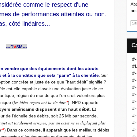
onsidérée comme le respect d'une
Abo
nou
rmes de performances atteintes ou non.
, côté linéaires...
E
m
a
i
---D
V
SM---
l
#-
#L
en vendre que des équipements dont les atouts
#
et à la condition que cela "parle" à la clientèle
. Sur
#-
eption concrète et juste de ce que "haut débit" signifie
.
?
#-
tèle est-elle capable d'avoir une évaluation juste de ce
#-
lantique, région du monde que l'on croit volontiers plus
les idées reçues ont la vie dure
#
hnique (
*
), NPD rapporte
#-
yers américains disposent d'un haut débit.
Et
rieur de l'échelle des débits, soit 25 Mb par seconde.
#-
ujet est totalement erronée, pas un octet ne se déplaçant plus
#-
t
**
) Dans ce contexte, il apparaît que les meilleurs débits
#-
possession d'équipements performants, dont les
#-