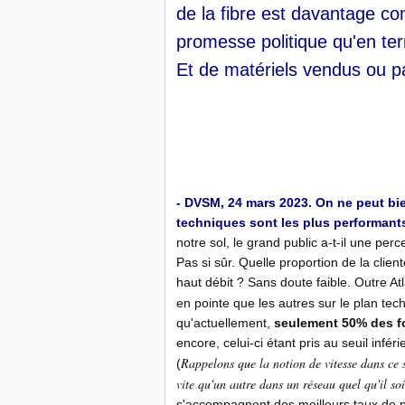
de la fibre est davantage c
promesse politique qu'en te
Et de matériels vendus ou pas
-
- DVSM, 24 mars 2023. On ne peut bi
techniques sont les plus performants 
notre sol, le grand public a-t-il une perc
Pas si sûr. Quelle proportion de la clien
haut débit
.
? Sans doute faible. Outre At
en pointe que les autres sur le plan tec
qu'actuellement,
seulement 50% des fo
encore, celui-ci étant pris au seuil infé
Rappelons que la notion de vitesse dans ce s
(
vite qu'un autre dans un réseau quel qu'il soi
s'accompagnent des meilleurs taux de 