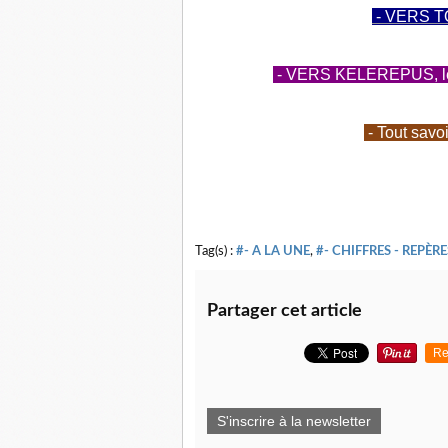
- VERS T
- VERS KELEREPUS, le b
- Tout savo
Tag(s) :
#- A LA UNE
,
#- CHIFFRES - REPÈRE
Partager cet article
Re
S'inscrire à la newsletter