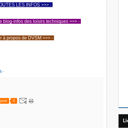
OUTES LES INFOS >>> -
log-infos des loisirs techniques >>> -
ir à propos de DVSM >>> -
S -
post
0
L