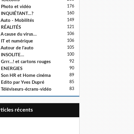
176
 Photo et vidéo
160
 INQUIÉTANT...?
149
 Auto - Mobilités
121
 RÉALITÉS
106
 A cause du virus...
106
 IT et numérique
105
 Autour de l'auto
100
 INSOLITE...
92
 Grrr...! et cartons rouges
90
- ENERGIES
89
 Son HR et Home cinéma
85
 Edito par Yves Dupré
83
 Téléviseurs-écrans-vidéo
articles récents