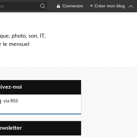
Connexion
+
Créer mon blog
que, photo, son, IT,
ar le mensuel
uivez-moi
via RSS
Newsletter