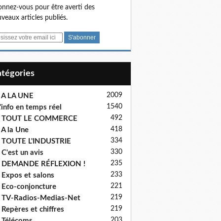
nnez-vous pour être averti des
veaux articles publiés.
Catégories
2009
 A LA UNE
1540
'info en temps réel
492
- TOUT LE COMMERCE
418
 A la Une
334
 TOUTE L'INDUSTRIE
330
 C'est un avis
235
- DEMANDE RÉFLEXION !
233
 Expos et salons
221
 Eco-conjoncture
219
 TV-Radios-Medias-Net
219
 Repères et chiffres
203
 Télécoms