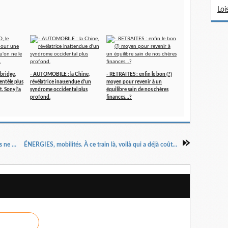
Loi
bridge,
- AUTOMOBILE : la Chine,
- RETRAITES : enfin le bon (?)
entèle plus
révélatrice inattendue d'un
moyen pour revenir à un
t. Sony l'a
syndrome occidental plus
équilibre sain de nos chères
profond.
finances…?
CONNECTÉES : même les montres intelligentes ne parviennent pas à serrer tous les poignets...
ÉNERGIES, mobilités. À ce train là, voilà qui a déjà coûté, coûte et coûtera encore fort cher. Europe...?