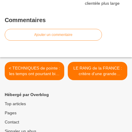
Commentaires
Ajouter un commentaire
< TECHNIQUES de pointe :
LE RANG de la FRANCE :
les temps ont pourtant bien
critère d'une grande
changé en Asie. Simple
complexité, il est toujours
constat, sans plus...
sujet à polémiques. >
Hébergé par Overblog
Top articles
Pages
Contact
Signaler un abus