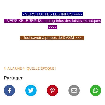
- VERS TOUTES LES INFOS >>> -
- VERS KELEREPUS, le blog-infos des loisirs techniques
>>> -
- Tout savoir à propos de DVSM >>> -
#- A LA UNE
#- QUELLE ÉPOQUE !
Partager