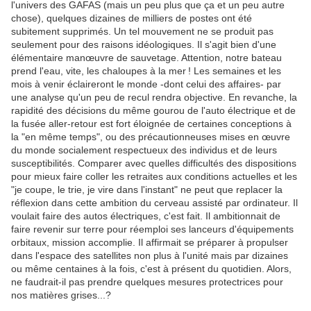
l'univers des GAFAS (mais un peu plus que ça et un peu autre
chose), quelques dizaines de milliers de postes ont été
subitement supprimés. Un tel mouvement ne se produit pas
seulement pour des raisons idéologiques. Il s'agit bien d'une
élémentaire manœuvre de sauvetage. Attention, notre bateau
prend l'eau, vite, les chaloupes à la mer
.
! Les semaines et les
mois à venir éclaireront le monde -dont celui des affaires- par
une analyse qu'un peu de recul rendra objective. En revanche, la
rapidité des décisions du même gourou de l'auto électrique et de
la fusée aller-retour est fort éloignée de certaines conceptions à
la "en même temps", ou des précautionneuses mises en œuvre
du monde socialement respectueux des individus et de leurs
susceptibilités. Comparer avec quelles difficultés des dispositions
pour mieux faire coller les retraites aux conditions actuelles et les
"je coupe, le trie, je vire dans l'instant" ne peut que replacer la
réflexion dans cette ambition du cerveau assisté par ordinateur. Il
voulait faire des autos électriques, c'est fait. Il ambitionnait de
faire revenir sur terre pour réemploi ses lanceurs d'équipements
orbitaux, mission accomplie. Il affirmait se préparer à propulser
dans l'espace des satellites non plus à l'unité mais par dizaines
ou même centaines à la fois, c'est à présent du quotidien. Alors,
ne faudrait-il pas prendre quelques mesures protectrices pour
nos matières grises...?