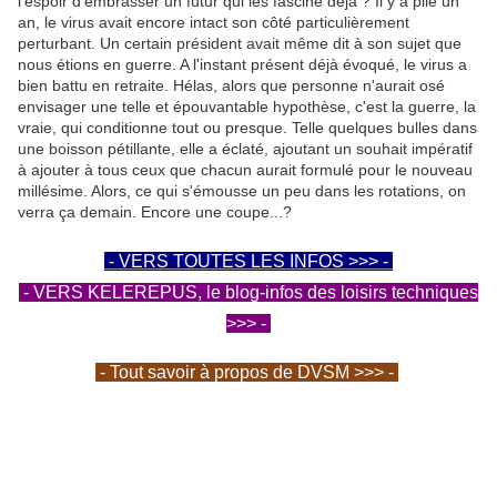
l'espoir d'embrasser un futur qui les fascine déjà
.
? Il y a pile un
an, le virus avait encore intact son côté particulièrement
perturbant. Un certain président avait même dit à son sujet que
nous étions en guerre. A l'instant présent déjà évoqué, le virus a
bien battu en retraite. Hélas, alors que personne n'aurait osé
envisager une telle et épouvantable hypothèse, c'est la guerre, la
vraie, qui conditionne tout ou presque. Telle quelques bulles dans
une boisson pétillante, elle a éclaté, ajoutant un souhait impératif
à ajouter à tous ceux que chacun aurait formulé pour le nouveau
millésime. Alors, ce qui s'émousse un peu dans les rotations, on
verra ça demain. Encore une coupe...?
- VERS TOUTES LES INFOS >>> -
- VERS KELEREPUS, le blog-infos des loisirs techniques
>>> -
- Tout savoir à propos de DVSM >>> -