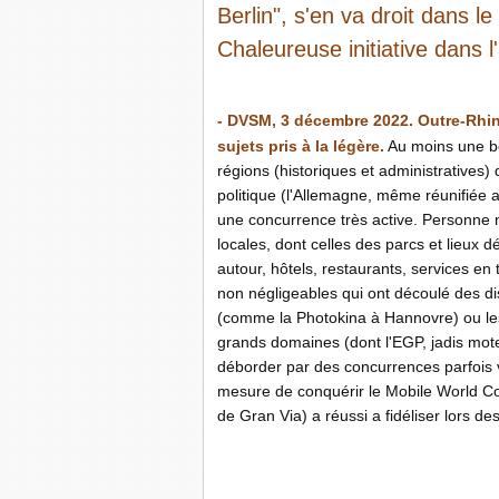
Berlin", s'en va droit dans l
Chaleureuse initiative dans l
- DVSM, 3 décembre 2022. Outre-Rhin,
sujets pris à la légère.
Au moins une bon
régions (historiques et administratives
politique (l'Allemagne, même réunifiée a
une concurrence très active. Personne n
locales, dont celles des parcs et lieux 
autour, hôtels, restaurants, services e
non négligeables qui ont découlé des d
(comme la Photokina à Hannovre) ou les 
grands domaines (dont l'EGP, jadis mote
déborder par des concurrences parfois 
mesure de conquérir le Mobile World C
de Gran Via) a réussi a fidéliser lors d