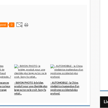
post
0
vacances
- RAYON PHOTO, le bridge,
- AUTOMOBILE : la Chine,
 Le curieux
produit pour une clientèle plus
révélatrice inattendue d'un
trange
large qu'on ne le croit. Sony l'a
syndrome occidental plus
refait...
profond.
L