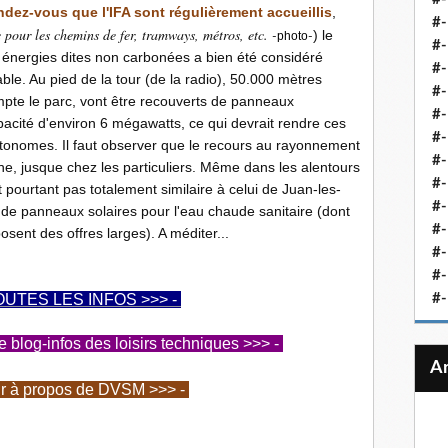
endez-vous que l'IFA sont régulièrement accueillis
,
#-
pour les chemins de fer, tramways, métros, etc. -
-
) le
photo
#-
es énergies dites non carbonées a bien été considéré
#-
e. Au pied de la tour (de la radio), 50.000 mètres
#-
mpte le parc, vont être recouverts de panneaux
#-
acité d'environ 6 mégawatts, ce qui devrait rendre ces
#-
tonomes. Il faut observer que le recours au rayonnement
#-
e, jusque chez les particuliers. Même dans les alentours
#-
st pourtant pas totalement similaire à celui de Juan-les-
#-
 de panneaux solaires pour l'eau chaude sanitaire (dont
#
sent des offres larges). A méditer...
#-
#-
OUTES LES INFOS >>> -
#-
log-infos des loisirs techniques >>> -
ir à propos de DVSM >>> -