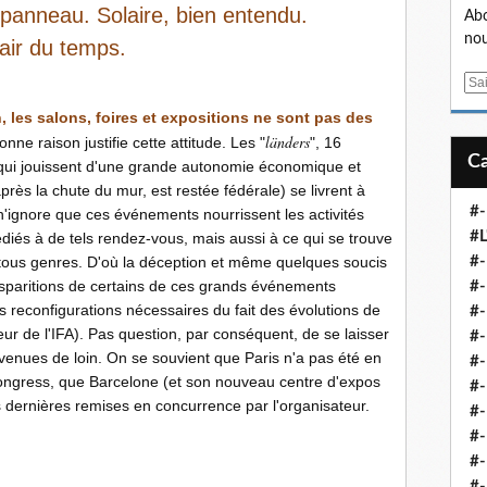
e panneau. Solaire, bien entendu.
Abo
nou
'air du temps.
E
m
 les salons, foires et expositions ne sont pas des
a
länders
ne raison justifie cette attitude. Les "
", 16
i
) qui jouissent d'une grande autonomie économique et
l
près la chute du mur, est restée fédérale) se livrent à
#-
'ignore que ces événements nourrissent les activités
#L
dédiés à de tels rendez-vous, mais aussi à ce qui se trouve
n tous genres. D'où la déception et même quelques soucis
#
isparitions de certains de ces grands événements
#-
reconfigurations nécessaires du fait des évolutions de
#-
ur de l'IFA). Pas question, par conséquent, de se laisser
#-
venues de loin. On se souvient que Paris n'a pas été en
#
ongress, que Barcelone (et son nouveau centre d'expos
#-
es dernières remises en concurrence par l'organisateur.
#-
#-
#-
#-