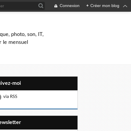
Connexion
+
Créer mon blog
que, photo, son, IT,
ar le mensuel
uivez-moi
via RSS
Newsletter