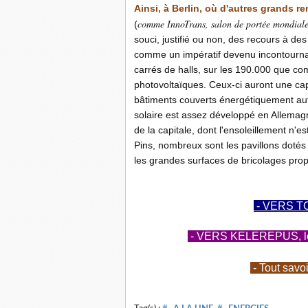
Ainsi, à Berlin, où d'autres grands r
comme InnoTrans, salon de portée mondiale 
(
souci, justifié ou non, des recours à d
comme un impératif devenu incontournabl
carrés de halls, sur les 190.000 que co
photovoltaïques. Ceux-ci auront une cap
bâtiments couverts énergétiquement au
solaire est assez développé en Allemagn
de la capitale, dont l'ensoleillement n'e
Pins, nombreux sont les pavillons dotés
les grandes surfaces de bricolages propo
- VERS T
- VERS KELEREPUS, le b
- Tout savo