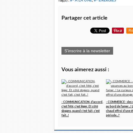
Tag(s) :
#- A LA UNE
,
#- ENERGIES
Partager cet article
Re
S'inscrire à la newsletter
Vous aimerez aussi :
- COMMUNICATION, d'accord,
- COMMERCE : des 
c'est l'été, c'est léger. Et côté
au bord de l'amer...!
slogans, quand c'est fait, c'est
chaud effroi d'une é
fait...!
période...?