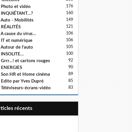
176
 Photo et vidéo
160
 INQUIÉTANT...?
149
 Auto - Mobilités
121
 RÉALITÉS
106
 A cause du virus...
106
 IT et numérique
105
 Autour de l'auto
100
 INSOLITE...
92
 Grrr...! et cartons rouges
90
- ENERGIES
89
 Son HR et Home cinéma
85
 Edito par Yves Dupré
83
 Téléviseurs-écrans-vidéo
articles récents