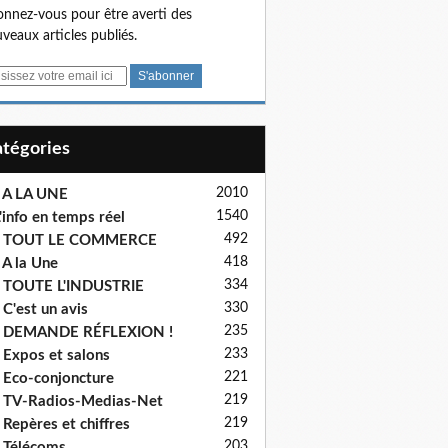
nnez-vous pour être averti des
veaux articles publiés.
Catégories
2010
 A LA UNE
1540
'info en temps réel
492
- TOUT LE COMMERCE
418
 A la Une
334
 TOUTE L'INDUSTRIE
330
 C'est un avis
235
- DEMANDE RÉFLEXION !
233
 Expos et salons
221
 Eco-conjoncture
219
 TV-Radios-Medias-Net
219
 Repères et chiffres
203
 Télécoms