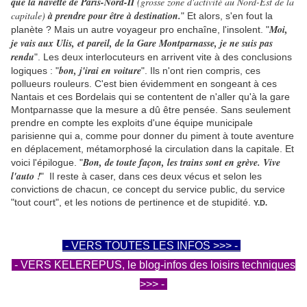
que la navette de Paris-Nord-II
(grosse zone d'activité au Nord-Est de la
capitale)
à prendre pour être à destination.
" Et alors, s'en fout la
Moi,
planète
.
? Mais un autre voyageur pro enchaîne, l'insolent. "
je vais aux Ulis, et pareil, de la Gare Montparnasse, je ne suis pas
rendu
". Les deux interlocuteurs en arrivent vite à des conclusions
bon, j'irai en voiture
logiques : "
". Ils n'ont rien compris, ces
pollueurs rouleurs. C'est bien évidemment en songeant à ces
Nantais et ces Bordelais qui se contentent de n'aller qu'à la gare
Montparnasse que la mesure a dû être pensée. Sans seulement
prendre en compte les exploits d'une équipe municipale
parisienne qui a, comme pour donner du piment à toute aventure
en déplacement, métamorphosé la circulation dans la capitale. Et
Bon, de toute façon, les trains sont en grève. Vive
voici l'épilogue. "
l'auto
.
!
" Il reste à caser, dans ces deux vécus et selon les
convictions de chacun, ce concept du service public, du service
"tout court", et les notions de pertinence et de stupidité.
Y.D.
- VERS TOUTES LES INFOS >>> -
- VERS KELEREPUS, le blog-infos des loisirs techniques
>>> -