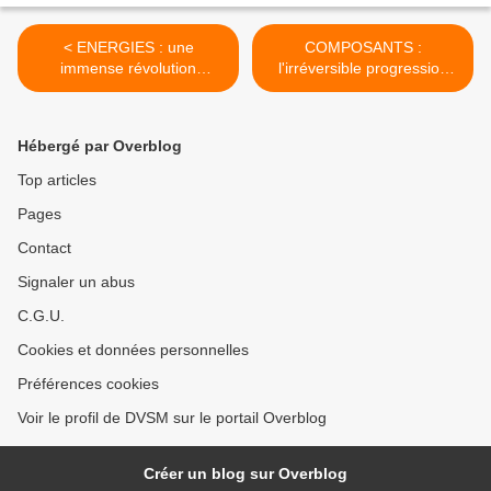
< ENERGIES : une
COMPOSANTS :
immense révolution
l'irréversible progression
amorcée pour les
musclée des industriels
installations berlinoises
chinois rebat les cartes. >
dédiées aux salons.
Hébergé par Overblog
Top articles
Pages
Contact
Signaler un abus
C.G.U.
Cookies et données personnelles
Préférences cookies
Voir le profil de DVSM sur le portail Overblog
Créer un blog sur Overblog