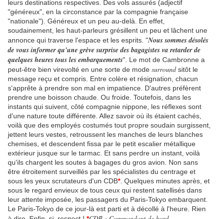
leurs destinations respectives. Des vols assurés (adjectif
"généreux", en la circonstance par la compagnie française
"nationale"). Généreux et un peu au-delà. En effet,
soudainement, les haut-parleurs grésillent un peu et lâchent une
Nous sommes désolés
annonce qui traverse l'espace et les esprits. "
de vous informer qu'une grève surprise des bagagistes va retarder de
quelques heures tous les embarquements
". Le mot de Cambronne a
surround
peut-être bien virevolté en une sorte de mode
sitôt le
message reçu et compris. Entre colère et résignation, chacun
s'apprête à prendre son mal en impatience. D'autres préfèrent
prendre une boisson chaude. Ou froide. Toutefois, dans les
instants qui suivent, côté compagnie nippone, les réflexes sont
d'une nature toute différente. Allez savoir où ils étaient cachés,
voilà que des employés costumés tout propre soudain surgissent,
jettent leurs vestes, retroussent les manches de leurs blanches
chemises, et descendent fissa par le petit escalier métallique
extérieur jusque sur le tarmac. Et sans perdre un instant, voilà
qu'ils chargent les soutes à bagages du gros avion. Non sans
être étroitement surveillés par les spécialistes du centrage et
sous les yeux scrutateurs d'un CDB
*
. Quelques minutes après, et
sous le regard envieux de tous ceux qui restent satellisés dans
leur attente imposée, les passagers du Paris-Tokyo embarquent.
Le Paris-Tokyo de ce jour-là est parti et à décollé à l'heure. Rien
CDB : Commandant de bord.
à dire. Enfin, si, respect
.
!
*