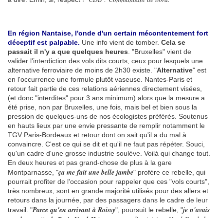
En région Nantaise, l'onde d'un certain mécontentement fort
déceptif est palpable.
Une info vient de tomber.
Cela se
passait il n'y a que quelques heures
. "Bruxelles" vient de
valider l'interdiction des vols dits courts, ceux pour lesquels une
alternative ferroviaire de moins de 2h30 existe. "
Alternative
" est
en l'occurrence une formule plutôt vaseuse. Nantes-Paris et
retour fait partie de ces relations aériennes directement visées,
(et donc "interdites" pour 3 ans minimum) alors que la mesure a
été prise, non par Bruxelles, une fois, mais bel et bien sous la
pression de quelques-uns de nos écologistes préférés. Soutenus
en hauts lieux par une envie pressante de remplir notamment le
TGV Paris-Bordeaux et retour dont on sait qu'il a du mal à
convaincre. C'est ce qui se dit et qu'il ne faut pas répéter. Souci,
qu'un cadre d'une grosse industrie soulève. Voilà qui change tout.
En deux heures et pas grand-chose de plus à la gare
ça me fait une belle jambe
Montparnasse, "
" profère ce rebelle, qui
pourrait profiter de l'occasion pour rappeler que ces "vols courts",
très nombreux, sont en grande majorité utilisés pour des allers et
retours dans la journée, par des passagers dans le cadre de leur
Parce qu'en arrivant à Roissy
je n'avais
travail. "
", poursuit le rebelle, "