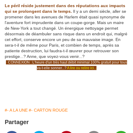
Le péril réside justement dans des réputations aux impacts
qui se prolongent dans le temps.
Il y a un demi siècle, aller se
promener dans les avenues de Harlem était quasi synonyme de
l'aventure fort imprudente dans un coupe-gorge. Mais un maire
de New-York a tout changé. Un énergique nettoyage permet
désormais de déambuler sans risque dans un endroit qui, malgré
cet effort, conserve encore un peu de sa mauvaise image. En
sera-t-il de même pour Paris, et combien de temps, après sa
patiente destruction, lui faudra-t-il œuvrer pour retrouver son
prestige...? Anne, que voyez-vous venir...?
-
CONNEXION : L'heure d'un très haut débit minimal 100% gratuit pour tous
va-t-elle sonner...?
A lire ou relire ici...
#- A LA UNE
#- CARTON ROUGE
Partager