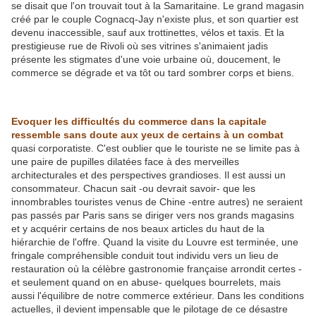
se disait que l'on trouvait tout à la Samaritaine. Le grand magasin
créé par le couple Cognacq-Jay n'existe plus, et son quartier est
devenu inaccessible, sauf aux trottinettes, vélos et taxis. Et la
prestigieuse rue de Rivoli où ses vitrines s'animaient jadis
présente les stigmates d'une voie urbaine où, doucement, le
commerce se dégrade et va tôt ou tard sombrer corps et biens.
Evoquer les difficultés du commerce dans la capitale
ressemble sans doute aux yeux de certains à un combat
quasi corporatiste. C'est oublier que le touriste ne se limite pas à
une paire de pupilles dilatées face à des merveilles
architecturales et des perspectives grandioses. Il est aussi un
consommateur. Chacun sait -ou devrait savoir- que les
innombrables touristes venus de Chine -entre autres) ne seraient
pas passés par Paris sans se diriger vers nos grands magasins
et y acquérir certains de nos beaux articles du haut de la
hiérarchie de l'offre. Quand la visite du Louvre est terminée, une
fringale compréhensible conduit tout individu vers un lieu de
restauration où la célèbre gastronomie française arrondit certes -
et seulement quand on en abuse- quelques bourrelets, mais
aussi l'équilibre de notre commerce extérieur. Dans les conditions
actuelles, il devient impensable que le pilotage de ce désastre