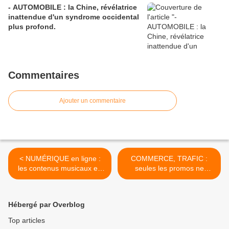
- AUTOMOBILE : la Chine, révélatrice
inattendue d'un syndrome occidental
plus profond.
Commentaires
Ajouter un commentaire
< NUMÉRIQUE en ligne :
COMMERCE, TRAFIC :
les contenus musicaux en
seules les promos ne
passe de dominer tous les
suffisent plus. Un air
autres...? Tendances...
nouveau peut tout
changer... >
Hébergé par Overblog
Top articles