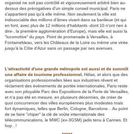
organisé ne soit pas contrôlé et vigoureusement arbitré bien au-
dessus des prérogatives d'un simple conseil municipal. Paris ne
s'appartient pas qu'à elle même. Non seulement la ville est
indissociable des millions d'âmes vivant dans sa banlieue (et qui
en font, avec plus de 12 millions d'habitants -dont 10 n'ont rien à
dire-, la première agglomération d'Europe), mais elle est aussi la
"locomotive" du pays. Point de promenade à Versailles, à
Fontainebleau, vers les Châteaux de la Loire ou même une virée
jusqu'à la Côte d'Azur sans un passage par ses avenues.
L'attractivité d'une grande métropole est aussi et de surcroît
une affaire de tourisme professionnel.
Hélas, et alors que des
organisations professionnelles liées aux industries rêvent et
réclament des événements de portée internationales, Paris reste
avec son pitoyable Parc des Expositions de la Porte de Versailles,
et n'a pas été en mesure, en plusieurs décennies, de créer de
quoi concurrencer des villes européennes plus modestes mais
fort dynamiques, telles que Berlin, Cologne, Barcelone... Au point
de se faire "chiper" la clé de voûte internationale des
télécommunications, le MWC (ex-3GSM) jadis tenu à Cannes. Et
hop...!
-----