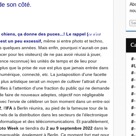
e son côté.
Abo
nou
E
m
ce n'est
 chiens, ça donne des puces...! Le rappel (
a
 est un peu excessif,
même si entre photo et techno,
i
is quelques années. Mais enfin, pourquoi n'aurait-on pas
l
r pour les visiteurs) de ne pas avoir réussi à jouer,
#-
ce reconnue) les unités de temps et de lieu pour
#L
t plus que la prise de vue est plus que jamais entrée dans
#
 numérique, connecté, etc. La juxtaposition d'une facette
#-
plus artistique serait un moyen de cultiver l'attrait d'une
#-
lfies à l'attention d'une fraction du public qui ne demande
#-
e de faire de nouveaux adeptes, objectif non négligeable
#
avec l'envie de célébrer un bon moment dans un entre-soi
2
, l’
IFA
à Berlin réunira, au pied de la fameuse tour de la
#-
els de la distribution dans les secteurs de l’électronique
#-
informatique et des télécommunications. Et parallèlement,
#-
hoto Week
se tiendra du
2 au 9 septembre 2022
dans le
#-
 remarquable, également à Berlin. Ce moment fort met pour
#-