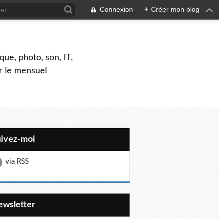
Connexion
+
Créer mon blog
que, photo, son, IT,
ar le mensuel
uivez-moi
via RSS
Newsletter