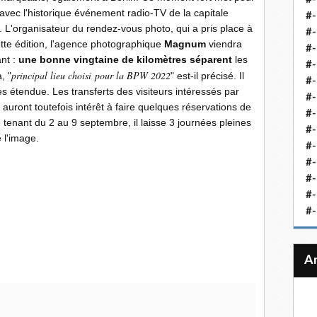
 avec l'historique événement radio-TV de la capitale
#-
 L'organisateur du rendez-vous photo, qui a pris place à
#-
tte édition, l'agence photographique
Magnum
viendra
#-
nt :
une bonne vingtaine de kilomètres séparent
les
#-
principal lieu choisi pour la BPW 2022
, "
" est-il précisé. Il
#-
ès étendue. Les transferts des visiteurs intéressés par
#-
n auront toutefois intérêt à faire quelques réservations de
#-
 tenant du 2 au 9 septembre, il laisse 3 journées pleines
#-
e l'image.
#-
#
#-
#-
#-