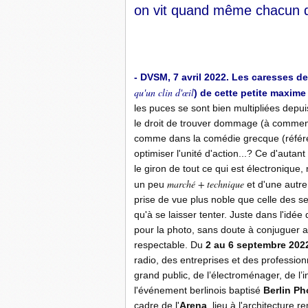
on vit quand même chacun d
- DVSM, 7 avril 2022. Les caresses de
qu'un clin d'œil
) de cette petite maxime
les puces se sont bien multipliées depu
le droit de trouver dommage (à commence
comme dans la comédie grecque (référen
optimiser l'unité d'action...? Ce d'autan
le giron de tout ce qui est électronique,
marché + technique
un peu
et d'une autre 
prise de vue plus noble que celle des se
qu'à se laisser tenter. Juste dans l'idé
pour la photo, sans doute à conjuguer 
respectable. Du
2 au 6 septembre 202
radio, des entreprises et des professionn
grand public, de l’électroménager, de l’
l'événement berlinois baptisé
Berlin P
cadre de l'
Arena
, lieu à l'architecture