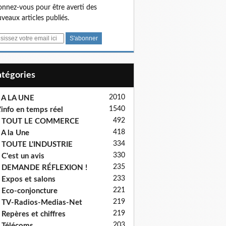
nnez-vous pour être averti des
veaux articles publiés.
Catégories
2010
 A LA UNE
1540
'info en temps réel
492
- TOUT LE COMMERCE
418
 A la Une
334
 TOUTE L'INDUSTRIE
330
 C'est un avis
235
- DEMANDE RÉFLEXION !
233
 Expos et salons
221
 Eco-conjoncture
219
 TV-Radios-Medias-Net
219
 Repères et chiffres
203
 Télécoms