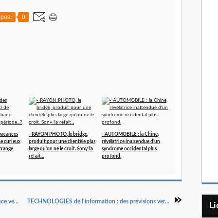
post
0
vacances
- RAYON PHOTO, le bridge,
- AUTOMOBILE : la Chine,
 Le curieux
produit pour une clientèle plus
révélatrice inattendue d'un
trange
large qu'on ne le croit. Sony l'a
syndrome occidental plus
refait...
profond.
COVID : presque oublié, il ose avec impertinence venir se glisser à nouveau dans l'actu....
TECHNOLOGIES de l'information : des prévisions vertigineuses pour les dépenses à venir...
L