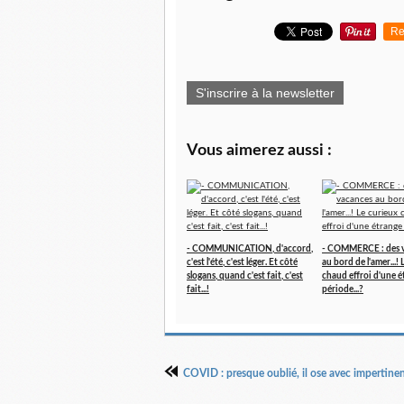
Re
S'inscrire à la newsletter
Vous aimerez aussi :
- COMMUNICATION, d'accord,
- COMMERCE : des 
c'est l'été, c'est léger. Et côté
au bord de l'amer...!
slogans, quand c'est fait, c'est
chaud effroi d'une é
fait...!
période...?