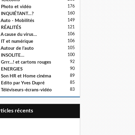
176
 Photo et vidéo
160
 INQUIÉTANT...?
149
 Auto - Mobilités
121
 RÉALITÉS
106
 A cause du virus...
106
 IT et numérique
105
 Autour de l'auto
100
 INSOLITE...
92
 Grrr...! et cartons rouges
90
- ENERGIES
89
 Son HR et Home cinéma
85
 Edito par Yves Dupré
83
 Téléviseurs-écrans-vidéo
articles récents