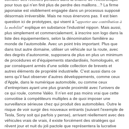
pour tous qui n'en finit plus de perdre des maillons...? La firme
japonaise est visiblement engagée dans un processus supposé
désormais irréversible. Mais ne nous énervons pas. Il est bien
apporter une contribution à
question ici de prototypes, qui visent à "
la mobilité
" explique en substance l'industriel nippon. Mais aussi,
plus simplement et commercialement, à inscrire son logo dans la
liste des équipementiers, selon la dénomination familière au
monde de l'automobile. Avec un point très important. Plus que
dans tout autre domaine, utiliser un véhicule sur la route, avec
des degrés d'autonomie, supposera de plus en plus un minimum
de procédures et d'équipements standardisés, homologués, et
par conséquent armés d'une solide collection de brevets et
autres éléments de propriété industrielle. C'est aussi dans ce
sens qu'il faut observer d'autres développements, comme ceux
d'Apple, dans le numérique automobile, ou comme ceux
d'entreprises ayant une plus grande proximité avec l'univers de
ce qui roule, comme Valéo. Il n'en est pas moins vrai que cette
convoitise à compétiteurs multiples a de quoi imposer une
surveillance sérieuse chez qui produit des automobiles. Outre le
risque de voir surgir des nouveaux entrants (suivant l'exemple de
Tesla, Sony soit qui parfois y pense), arrivant réellement avec des
véhicules vrais de vrais, il existe forcément des stratèges qui
rêvent jour et nuit du joli pactole que représentera la lucrative