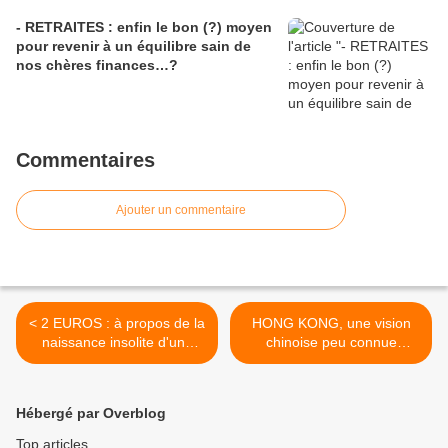
- RETRAITES : enfin le bon (?) moyen
pour revenir à un équilibre sain de
nos chères finances…?
Commentaires
Ajouter un commentaire
< 2 EUROS : à propos de la
HONG KONG, une vision
naissance insolite d'une
chinoise peu connue
bien petite pièce pour ne
inscrite dans une très
rien faire...!
longue continuité. >
Hébergé par Overblog
Top articles