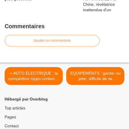
Commentaires
Ajouter un commentaire
< AUTO ELECTRIQUE : la
EQUIPEMENTS : garder ou
compétition nippo-coréenne
jeter, difficile de se
devient une bataille de
décider...! On verra ça... on
géants...
verra... >
Hébergé par Overblog
Top articles
Pages
Contact