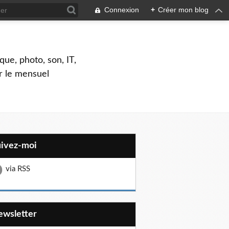
Connexion
+
Créer mon blog
que, photo, son, IT,
ar le mensuel
uivez-moi
via RSS
Newsletter