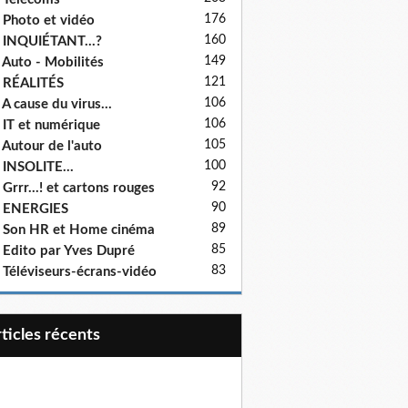
176
 Photo et vidéo
160
 INQUIÉTANT...?
149
 Auto - Mobilités
121
 RÉALITÉS
106
 A cause du virus...
106
 IT et numérique
105
 Autour de l'auto
100
 INSOLITE...
92
 Grrr...! et cartons rouges
90
- ENERGIES
89
 Son HR et Home cinéma
85
 Edito par Yves Dupré
83
 Téléviseurs-écrans-vidéo
articles récents