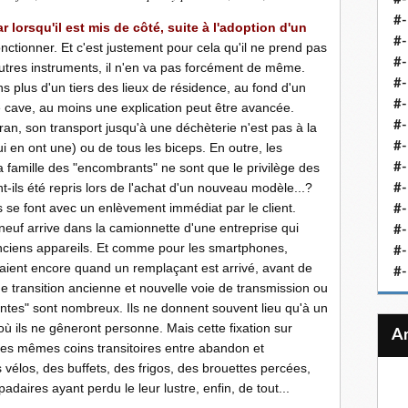
#-
r lorsqu'il est mis de côté, suite à l'adoption d'un
#-
onctionner. Et c'est justement pour cela qu'il ne prend pas
#-
utres instruments, il n'en va pas forcément de même.
#-
s plus d'un tiers des lieux de résidence, au fond d'un
#-
 cave, au moins une explication peut être avancée.
#-
an, son transport jusqu'à une déchèterie n'est pas à la
#-
i en ont une) ou de tous les biceps. En outre, les
 famille des "encombrants" ne sont que le privilège des
#-
-ils été repris lors de l'achat d'un nouveau modèle...?
#-
 se font avec un enlèvement immédiat par le client.
#
euf arrive dans la camionnette d'une entreprise qui
#-
anciens appareils. Et comme pour les smartphones,
#-
aient encore quand un remplaçant est arrivé, avant de
#-
e transition ancienne et nouvelle voie de transmission ou
entes" sont nombreux. Ils ne donnent souvent lieu qu'à un
 ils ne gêneront personne. Mais cette fixation sur
ces mêmes coins transitoires entre abandon et
s vélos, des buffets, des frigos, des brouettes percées,
daires ayant perdu le leur lustre, enfin, de tout...