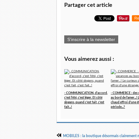
Partager cet article
Re
S'inscrire à la newsletter
Vous aimerez aussi :
- COMMUNICATION, d'accord,
- COMMERCE : des 
c'est l'été, c'est léger. Et côté
au bord de l'amer...!
slogans, quand c'est fait, c'est
chaud effroi d'une é
fait...!
période...?