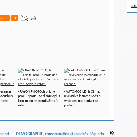
Loi
post
0
vacances
- RAYON PHOTO, le bridge,
- AUTOMOBILE : la Chine,
 Le curieux
produit pour une clientèle plus
révélatrice inattendue d'un
trange
large qu'on ne le croit. Sony l'a
syndrome occidental plus
refait...
profond.
MOBILES : la boutique désormais clairement minoritaire dans l'univers télécoms.
DÉMOGRAPHIE, consommation et marchés, l’équation à ne surtout pas contourner.