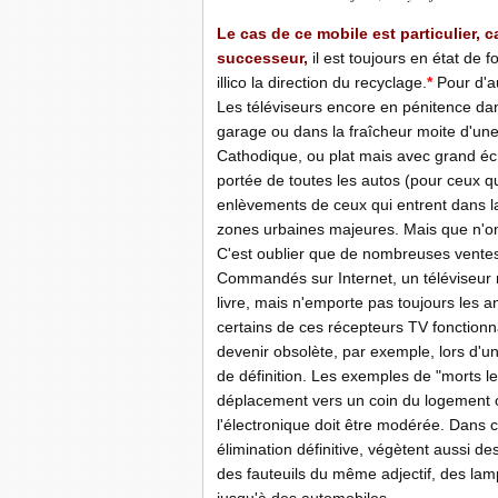
Le cas de ce mobile est particulier, ca
successeur,
il est toujours en état de f
illico la direction du recyclage.
*
Pour d'a
Les téléviseurs encore en pénitence dan
garage ou dans la fraîcheur moite d'une
Cathodique, ou plat mais avec grand écr
portée de toutes les autos (pour ceux qu
enlèvements de ceux qui entrent dans la
zones urbaines majeures. Mais que n'ont
C'est oublier que de nombreuses ventes
Commandés sur Internet, un téléviseur n
livre, mais n'emporte pas toujours les 
certains de ces récepteurs TV fonctionn
devenir obsolète, par exemple, lors d'un
de définition. Les exemples de "morts l
déplacement vers un coin du logement où
l'électronique doit être modérée. Dans 
élimination définitive, végètent aussi de
des fauteuils du même adjectif, des lampa