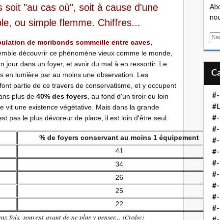
s soit "au cas où", soit à cause d'une
Abo
nou
le, ou simple flemme. Chiffres...
E
ulation de moribonds sommeille entre caves,
m
semble découvrir ce phénomène vieux comme le monde,
a
n jour dans un foyer, et avoir du mal à en ressortir. Le
i
s en lumière par au moins une observation. Les
l
ont partie de ce travers de conservatisme, et y occupent
#-
Dans plus de
40% des foyers
, au fond d'un tiroir ou loin
 vit une existence végétative. Mais dans la grande
#L
'est pas le plus dévoreur de place, il est loin d'être seul.
#
#-
% de foyers conservant au moins 1 équipement
#-
41
#-
#
34
#-
26
#-
25
#-
22
#-
eux fois, souvent avant de ne plus y penser...
(Credoc)
#-