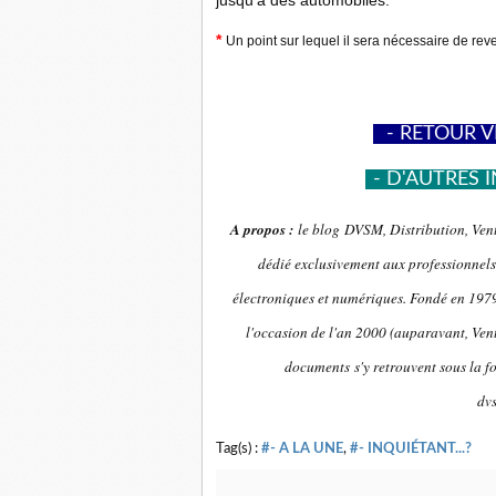
jusqu'à des automobiles.
*
Un point sur lequel il sera nécessaire de reve
-
- RETOUR V
-
- D'AUTRES I
A propos :
le blog DVSM, Distribution, Vent
dédié exclusivement aux professionnels 
électroniques et numériques. Fondé en 1979 
l'occasion de l'an 2000 (auparavant, Vent
documents s'y retrouvent sous la f
dv
Tag(s) :
#- A LA UNE
,
#- INQUIÉTANT...?