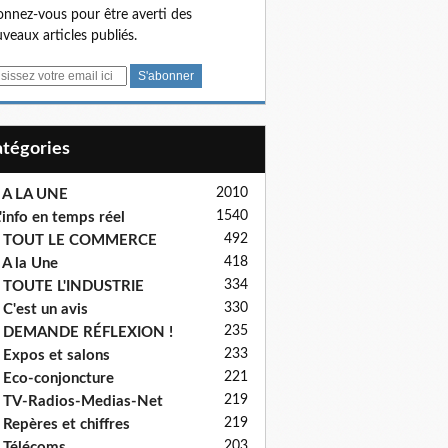
nnez-vous pour être averti des
veaux articles publiés.
Catégories
2010
 A LA UNE
1540
'info en temps réel
492
- TOUT LE COMMERCE
418
 A la Une
334
 TOUTE L'INDUSTRIE
330
 C'est un avis
235
- DEMANDE RÉFLEXION !
233
 Expos et salons
221
 Eco-conjoncture
219
 TV-Radios-Medias-Net
219
 Repères et chiffres
203
 Télécoms