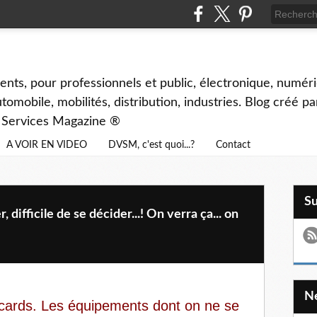
ents, pour professionnels et public, électronique, numéri
tomobile, mobilités, distribution, industries. Blog créé p
& Services Magazine ®
A VOIR EN VIDEO
DVSM, c'est quoi...?
Contact
S
ifficile de se décider...! On verra ça... on
lacards. Les équipements dont on ne se