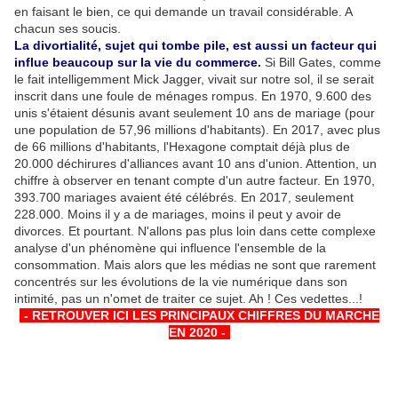
en faisant le bien, ce qui demande un travail considérable. A
chacun ses soucis.
La divortialité, sujet qui tombe pile, est aussi un facteur qui
influe beaucoup sur la vie du commerce.
Si Bill Gates, comme
le fait intelligemment Mick Jagger, vivait sur notre sol, il se serait
inscrit dans une foule de ménages rompus. En 1970, 9.600 des
unis s'étaient désunis avant seulement 10 ans de mariage (pour
une population de 57,96 millions d'habitants). En 2017, avec plus
de 66 millions d'habitants, l'Hexagone comptait déjà plus de
20.000 déchirures d'alliances avant 10 ans d'union. Attention, un
chiffre à observer en tenant compte d'un autre facteur. En 1970,
393.700 mariages avaient été célébrés. En 2017, seulement
228.000. Moins il y a de mariages, moins il peut y avoir de
divorces. Et pourtant. N'allons pas plus loin dans cette complexe
analyse d'un phénomène qui influence l'ensemble de la
consommation. Mais alors que les médias ne sont que rarement
concentrés sur les évolutions de la vie numérique dans son
intimité, pas un n'omet de traiter ce sujet. Ah ! Ces vedettes...!
-
- RETROUVER ICI LES PRINCIPAUX CHIFFRES DU MARCHE
EN 2020 -
-