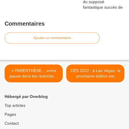
Commentaires
Ajouter un commentaire
< PARENTHÈSE… entre
CES 2022 : à Las Vegas, la
pause dans les restrictions
prochaine édition est
et pause des activités
fermement annoncée avec
contagiogènes…
visiteurs... >
Hébergé par Overblog
Top articles
Pages
Contact