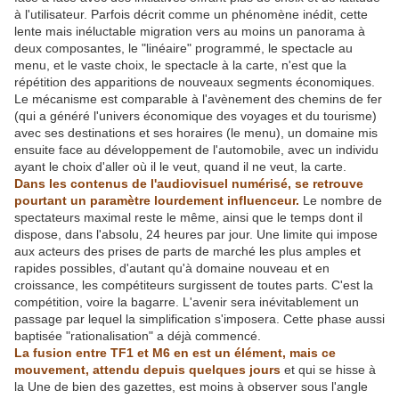
à l'utilisateur. Parfois décrit comme un phénomène inédit, cette
lente mais inéluctable migration vers au moins un panorama à
deux composantes, le "linéaire" programmé, le spectacle au
menu, et le vaste choix, le spectacle à la carte, n'est que la
répétition des apparitions de nouveaux segments économiques.
Le mécanisme est comparable à l'avènement des chemins de fer
(qui a généré l'univers économique des voyages et du tourisme)
avec ses destinations et ses horaires (le menu), un domaine mis
ensuite face au développement de l'automobile, avec un individu
ayant le choix d'aller où il le veut, quand il ne veut, la carte.
Dans les contenus de l'audiovisuel numérisé, se retrouve
pourtant un paramètre lourdement influenceur.
Le nombre de
spectateurs maximal reste le même, ainsi que le temps dont il
dispose, dans l'absolu, 24 heures par jour. Une limite qui impose
aux acteurs des prises de parts de marché les plus amples et
rapides possibles, d'autant qu'à domaine nouveau et en
croissance, les compétiteurs surgissent de toutes parts. C'est la
compétition, voire la bagarre. L'avenir sera inévitablement un
passage par lequel la simplification s'imposera. Cette phase aussi
baptisée "rationalisation" a déjà commencé.
La fusion entre TF1 et M6 en est un élément, mais ce
mouvement, attendu depuis quelques jours
et qui se hisse à
la Une de bien des gazettes, est moins à observer sous l'angle