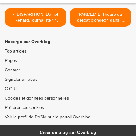
< DISPARITION. Daniel
PANDÉMIE, l'heure du
Renard, journaliste fin
délicat plongeon dans le
spécialiste de la TV
monde (presque) normal
numérique, nous a quitté.
sonne. Enfin…! >
Hébergé par Overblog
Top articles
Pages
Contact
Signaler un abus
C.G.U.
Cookies et données personnelles
Préférences cookies
Voir le profil de DVSM sur le portail Overblog
Créer un blog sur Overblog