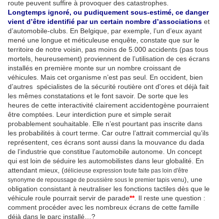
route peuvent suffire à provoquer des catastrophes.
Longtemps ignoré, ou pudiquement sous-estimé, ce danger
vient d’être identifié par un certain nombre d’associations
et
d’automobile-clubs. En Belgique, par exemple, l’un d’eux ayant
mené une longue et méticuleuse enquête, constate que sur le
territoire de notre voisin, pas moins de 5.000 accidents (pas tous
mortels, heureusement) proviennent de l’utilisation de ces écrans
installés en première monte sur un nombre croissant de
véhicules. Mais cet organisme n’est pas seul.
En occident, bien
d’autres spécialistes de la sécurité routière ont d'ores et déjà fait
les mêmes constatations et le font savoir. De sorte que les
heures de cette interactivité clairement accidentogène pourraient
être comptées. Leur interdiction pure et simple serait
probablement souhaitable. Elle n’est pourtant pas inscrite dans
les probabilités à court terme. Car outre l’attrait commercial qu’ils
représentent, ces écrans sont aussi dans la mouvance du dada
de l’industrie que constitue l’automobile autonome. Un concept
qui est loin de séduire les automobilistes dans leur globalité. En
attendant mieux, (
délicieuse expression toute faite pas loin d'être
), une
synonyme de repoussage de poussière sous le premier tapis venu
obligation consistant à neutraliser les fonctions tactiles dès que le
véhicule roule pourrait servir de parade
**
. Il reste une question :
comment procéder avec les nombreux écrans de cette famille
déjà dans le parc installé…?