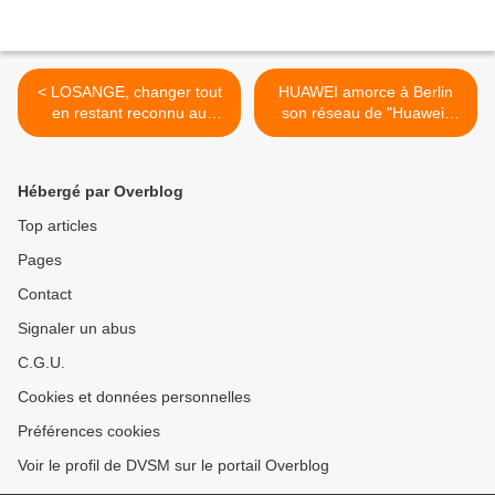
< LOSANGE, changer tout
HUAWEI amorce à Berlin
en restant reconnu au
son réseau de "Huawei"
premier coup d'œil. Mais
stores, un peu comme qui
encore…?
déjà...? >
Hébergé par Overblog
Top articles
Pages
Contact
Signaler un abus
C.G.U.
Cookies et données personnelles
Préférences cookies
Voir le profil de DVSM sur le portail Overblog