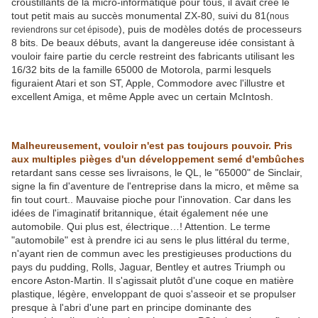
croustillants de la micro-informatique pour tous, il avait créé le
tout petit mais au succès monumental ZX-80, suivi du 81(
nous
), puis de modèles dotés de processeurs
reviendrons sur cet épisode
8 bits. De beaux débuts, avant la dangereuse idée consistant à
vouloir faire partie du cercle restreint des fabricants utilisant les
16/32 bits de la famille 65000 de Motorola, parmi lesquels
figuraient Atari et son ST, Apple, Commodore avec l'illustre et
excellent Amiga, et même Apple avec un certain McIntosh.
Malheureusement, vouloir n'est pas toujours pouvoir. Pris
aux multiples pièges d'un développement semé d'embûches
retardant sans cesse ses livraisons, le QL, le "65000" de Sinclair,
signe la fin d'aventure de l'entreprise dans la micro, et même sa
fin tout court.. Mauvaise pioche pour l'innovation. Car dans les
idées de l'imaginatif britannique, était également née une
automobile. Qui plus est, électrique…! Attention. Le terme
"automobile" est à prendre ici au sens le plus littéral du terme,
n'ayant rien de commun avec les prestigieuses productions du
pays du pudding, Rolls, Jaguar, Bentley et autres Triumph ou
encore Aston-Martin. Il s'agissait plutôt d'une coque en matière
plastique, légère, enveloppant de quoi s'asseoir et se propulser
presque à l'abri d'une part en principe dominante des