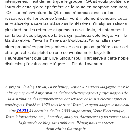
intempéries. Il est démenti que le groupe PSA ait voulu profiter de
l'aura de cette gloire éphémère de la route en adoptant son nom,
"C5". La mésaventure du QL et ses répercussions sur les
ressources de l'entreprise Sinclair vont finalement conduire cette
auto électrique vers les aléas des liquidations. Quelques saisons
plus tard, on les retrouve dispersées de-ci de-là, et notamment
sur le bord des plages de la très sympathique côte belge. Fini, la
fée électricité. Entre La Panne et Knokke-le-Zoute, elles sont
alors propulsées par les jambes de ceux qui ont préféré louer cet
étrange véhicule plutôt qu'une conventionnelle bicyclette.
Heureusement que Sir Clive Sinclair (oui, il fut élevé à cette noble
distinction) l'avait conçue légère…! Fin de l'aventure.
A propos :
le blog DVSM, Distribution, Ventes & Services Magazine™ est le
plus ancien outil d'information dédié exclusivement aux professionnels de
la distribution des équipements et des services de loisirs électroniques et
numériques. Fondé en 1979 sous le titre "Vente", et ayant adopté le nouveau
titre
DVSM
à l'occasion de l'an 2000 (auparavant, Vente Electronique,
Vente Informatique, etc.). Actualité, analyses, documents s'y retrouvent sous
la forme de ce blog sans publicité.
Réagir, nous contacter :
dvsm.edition@orange.fr .