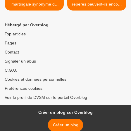
martingale synonyme de
repères peuvent-ils encore
poule aux œufs d'or pour la
servir utilement à piloter
télévision.
des enseignes...? >
Hébergé par Overblog
Top articles
Pages
Contact
Signaler un abus
C.G.U.
Cookies et données personnelles
Préférences cookies
Voir le profil de DVSM sur le portail Overblog
Créer un blog sur Overblog
Créer un blog