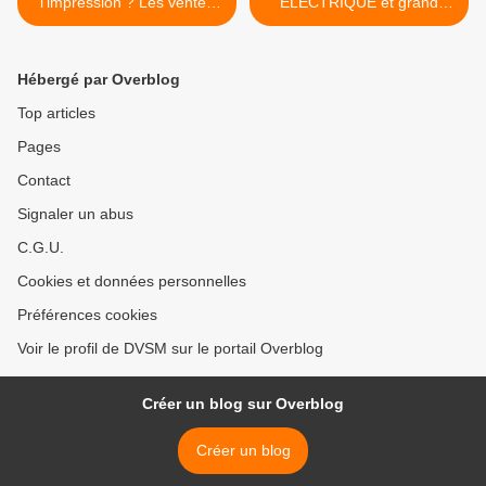
l'impression ? Les ventes
ELECTRIQUE et grand
mondiales s'émoussent
vent, le risque se renforce
sensiblement.
de voir tout s'arrêter net. >
Hébergé par Overblog
Top articles
Pages
Contact
Signaler un abus
C.G.U.
Cookies et données personnelles
Préférences cookies
Voir le profil de DVSM sur le portail Overblog
Créer un blog sur Overblog
Créer un blog