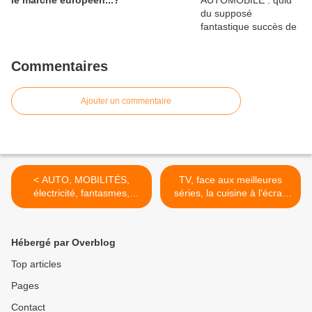
le marché européen...?
Commentaires
Ajouter un commentaire
< AUTO, MOBILITÉS,
TV, face aux meilleures
électricité, fantasmes,
séries, la cuisine à l'écran
réalités et illusions, rien ne
fait recette, le public
sert de courir…
dévore…! >
Hébergé par Overblog
Top articles
Pages
Contact