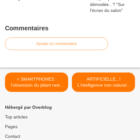
Commentaires
Ajouter un commentaire
< SMARTPHONES :
ARTIFICIELLE...!
l'obsession du pliant reste
L'intelligence non naturelle
dans le flou entre Apple "y
plongée dans une
va-t-y..., n'y va-t-y pas" ?
mauvaise réputation
révélatrice...! >
Hébergé par Overblog
Top articles
Pages
Contact