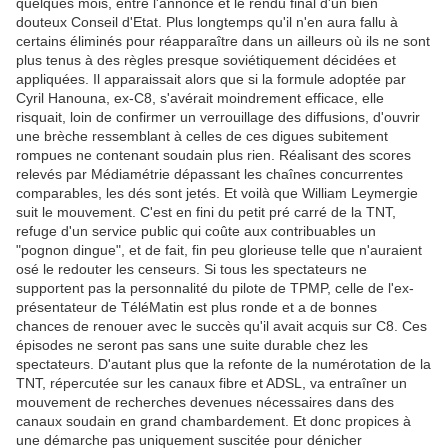
quelques mois, entre l'annonce et le rendu final d'un bien
douteux Conseil d'Etat. Plus longtemps qu'il n'en aura fallu à
certains éliminés pour réapparaître dans un ailleurs où ils ne sont
plus tenus à des règles presque soviétiquement décidées et
appliquées. Il apparaissait alors que si la formule adoptée par
Cyril Hanouna, ex-C8, s'avérait moindrement efficace, elle
risquait, loin de confirmer un verrouillage des diffusions, d'ouvrir
une brèche ressemblant à celles de ces digues subitement
rompues ne contenant soudain plus rien. Réalisant des scores
relevés par Médiamétrie dépassant les chaînes concurrentes
comparables, les dés sont jetés. Et voilà que William Leymergie
suit le mouvement. C'est en fini du petit pré carré de la TNT,
refuge d'un service public qui coûte aux contribuables un
"pognon dingue", et de fait, fin peu glorieuse telle que n'auraient
osé le redouter les censeurs. Si tous les spectateurs ne
supportent pas la personnalité du pilote de TPMP, celle de l'ex-
présentateur de TéléMatin est plus ronde et a de bonnes
chances de renouer avec le succès qu'il avait acquis sur C8. Ces
épisodes ne seront pas sans une suite durable chez les
spectateurs. D'autant plus que la refonte de la numérotation de la
TNT, répercutée sur les canaux fibre et ADSL, va entraîner un
mouvement de recherches devenues nécessaires dans des
canaux soudain en grand chambardement. Et donc propices à
une démarche pas uniquement suscitée pour dénicher