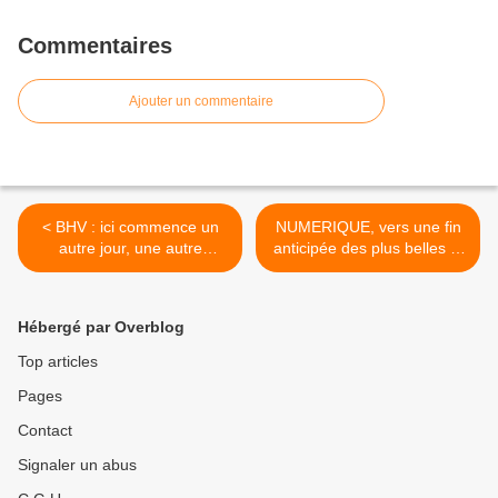
Commentaires
Ajouter un commentaire
< BHV : ici commence un
NUMERIQUE, vers une fin
autre jour, une autre
anticipée des plus belles et
époque. Le commerce face
profitables périodes. Virage
a un défi, survivre...
admis...! >
Hébergé par Overblog
Top articles
Pages
Contact
Signaler un abus