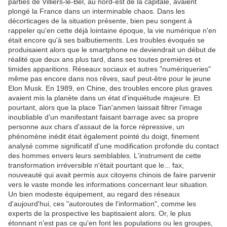
parties de Villiers-le-Bel, au nord-est de la capitale, avaient
plongé la France dans un interminable chaos. Dans les
décorticages de la situation présente, bien peu songent à
rappeler qu'en cette déjà lointaine époque, la vie numérique n'en
était encore qu'à ses balbutiements. Les troubles évoqués se
produisaient alors que le smartphone ne deviendrait un début de
réalité que deux ans plus tard, dans ses toutes premières et
timides apparitions. Réseaux sociaux et autres "numériqueries"
même pas encore dans nos rêves, sauf peut-être pour le jeune
Elon Musk. En 1989, en Chine, des troubles encore plus graves
avaient mis la planète dans un état d'inquiétude majeure. Et
pourtant, alors que la place Tian'anmen laissait filtrer l'image
inoubliable d'un manifestant faisant barrage avec sa propre
personne aux chars d'assaut de la force répressive, un
phénomène inédit était également pointé du doigt, finement
analysé comme significatif d'une modification profonde du contact
des hommes envers leurs semblables. L'instrument de cette
transformation irréversible n'était pourtant que le... fax,
nouveauté qui avait permis aux citoyens chinois de faire parvenir
vers le vaste monde les informations concernant leur situation.
Un bien modeste équipement, au regard des réseaux
d'aujourd'hui, ces "autoroutes de l'information", comme les
experts de la prospective les baptisaient alors. Or, le plus
étonnant n'est pas ce qu'en font les populations ou les groupes,