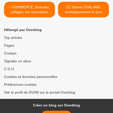
< COMMERCE, émeutes,
LE 10ème CHALAND,
pillages, les mauvaises
stratégiquement le plus
phases s'enchaînent
précieux des clients, est
jusqu'au hors contrôle...!
déjà dans vos rayon.... >
Hébergé par Overblog
Top articles
Pages
Contact
Signaler un abus
C.G.U.
Cookies et données personnelles
Préférences cookies
Voir le profil de DVSM sur le portail Overblog
Créer un blog sur Overblog