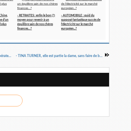
Chine,
- RETRAITES : enfin le bon (?)
- AUTOMOBILE : quid du
ue d'un
moyen pour revenir à un
supposé fantastique succès de
 plus
équilibre sain de nos chères
l'électricité sur le marché
finances…?
européen...?
FREE, un développement sur le terrain que l'opérateur a conduit "allegro ma non troppo"...
- TINA TURNER, elle est partie la dame, sans faire de bruit, comme avec ses ailes silencieuses...