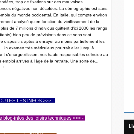
endées, trop de fixations sur des mauvaises
fluences négatives non décelées. La démographie est sans
emble du monde occidental. En Italie, qui compte environ
irement analysé qu'en fonction du vieillissement de la
plus de 7 millions d'individus quittent d'ici 2030 les rangs
bitants) bien peu de prévisions dans ce sens sont
 dispositifs aptes à enrayer au moins partiellement les
. Un examen très méticuleux pourrait aller jusqu'à
t s'enorgueillissent nos hauts responsables coïncide au
mploi arrivés à l'âge de la retraite. Une sorte de...
...!
OUTES LES INFOS >>> -
log-infos des loisirs techniques >>> -
L