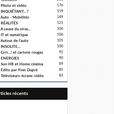
176
 Photo et vidéo
159
 INQUIÉTANT...?
149
 Auto - Mobilités
121
 RÉALITÉS
106
 A cause du virus...
106
 IT et numérique
105
 Autour de l'auto
100
 INSOLITE...
92
 Grrr...! et cartons rouges
90
- ENERGIES
89
 Son HR et Home cinéma
85
 Edito par Yves Dupré
83
 Téléviseurs-écrans-vidéo
articles récents