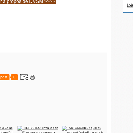
ir à propos de DVSM >>> -
Loi
post
0