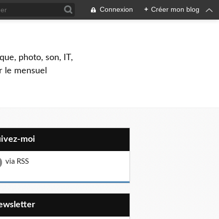
Connexion
+
Créer mon blog
que, photo, son, IT,
ar le mensuel
uivez-moi
via RSS
Newsletter