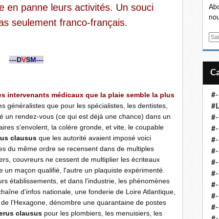
e en panne leurs activités. Un souci
Abo
nou
as seulement franco-français.
E
m
a
---D
V
SM---
i
l
es intervenants médicaux que la plaie semble la plus
#-
es généralistes que pour les spécialistes, les dentistes,
#L
sé un rendez-vous (ce qui est déjà une chance) dans un
#
ires s'envolent, la colère gronde, et vite, le coupable
#-
us clausus
que les autorité avaient imposé voici
#-
ies du même ordre se recensent dans de multiples
#-
rs, couvreurs ne cessent de multiplier les écriteaux
#
 un maçon qualifié, l'autre un plaquiste expérimenté.
#-
urs établissements, et dans l'industrie, les phénomènes
#-
aîne d'infos nationale, une fonderie de Loire Atlantique,
#-
s de l'Hexagone, dénombre une quarantaine de postes
#-
rus clausus
pour les plombiers, les menuisiers, les
#-