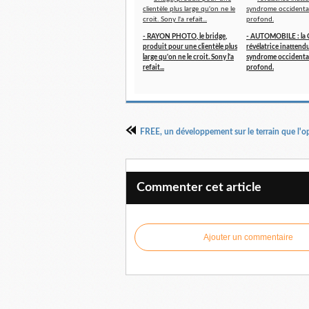
- RAYON PHOTO, le bridge,
- AUTOMOBILE : la 
produit pour une clientèle plus
révélatrice inattend
large qu'on ne le croit. Sony l'a
syndrome occidental
refait...
profond.
Commenter cet article
Ajouter un commentaire