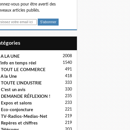
nnez-vous pour être averti des
veaux articles publiés.
Catégories
2008
 A LA UNE
1540
'info en temps réel
491
- TOUT LE COMMERCE
418
 A la Une
333
 TOUTE L'INDUSTRIE
330
 C'est un avis
235
- DEMANDE RÉFLEXION !
233
 Expos et salons
221
 Eco-conjoncture
219
 TV-Radios-Medias-Net
219
 Repères et chiffres
203
 Télécoms