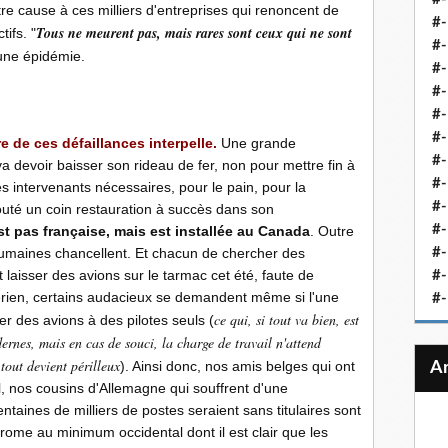
tre cause à ces milliers d'entreprises qui renoncent de
#-
Tous ne meurent pas, mais rares sont ceux qui ne sont
tifs. "
#-
 une épidémie.
#-
#-
#-
#-
 de ces défaillances interpelle.
Une grande
#-
a devoir baisser son rideau de fer, non pour mettre fin à
#-
es intervenants nécessaires, pour le pain, pour la
#-
ajouté un coin restauration à succès dans son
#
est pas française, mais est installée au Canada
. Outre
 humaines chancellent. Et chacun de chercher des
#-
laisser des avions sur le tarmac cet été, faute de
#-
 aérien, certains audacieux se demandent même si l'une
#-
ce qui, si tout va bien, est
er des avions à des pilotes seuls (
ernes, mais en cas de souci, la charge de travail n'attend
out devient périlleux
). Ainsi donc, nos amis belges qui ont
, nos cousins d'Allemagne qui souffrent d'une
ntaines de milliers de postes seraient sans titulaires sont
ome au minimum occidental dont il est clair que les