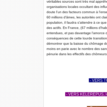
véritables sources sont très mal appréh
organisations locales occultant des in
doute l'un des facteurs commun à l'ens
60 millions d'âmes, les autorités ont cla
population, il faudra s'attendre à ce que 
des actifs. En France, (67 millions d'ha
entendues, et pas davantage l'amorce de
conséquences de cette lourde transition
démontrer que la baisse du chômage don
moins en parie avec le nombre des sans e
pénurie dans les effectifs des chômeurs
-
- VERS T
- VERS KELEREPUS, le b