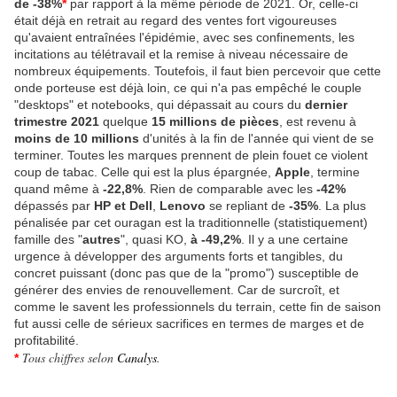
de -38%
*
par rapport à la même période de 2021. Or, celle-ci
était déjà en retrait au regard des ventes fort vigoureuses
qu'avaient entraînées l'épidémie, avec ses confinements, les
incitations au télétravail et la remise à niveau nécessaire de
nombreux équipements. Toutefois, il faut bien percevoir que cette
onde porteuse est déjà loin, ce qui n'a pas empêché le couple
"desktops" et notebooks, qui dépassait au cours du
dernier
trimestre 2021
quelque
15 millions de pièces
, est revenu à
moins de 10 millions
d'unités à la fin de l'année qui vient de se
terminer. Toutes les marques prennent de plein fouet ce violent
coup de tabac. Celle qui est la plus épargnée,
Apple
, termine
quand même à
-22,8%
. Rien de comparable avec les
-42%
dépassés par
HP et Dell
,
Lenovo
se repliant de
-35%
. La plus
pénalisée par cet ouragan est la traditionnelle (statistiquement)
famille des "
autres
", quasi KO,
à -49,2%
. Il y a une certaine
urgence à développer des arguments forts et tangibles, du
concret puissant (donc pas que de la "promo") susceptible de
générer des envies de renouvellement. Car de surcroît, et
comme le savent les professionnels du terrain, cette fin de saison
fut aussi celle de sérieux sacrifices en termes de marges et de
profitabilité.
Tous chiffres selon
Canalys
.
*