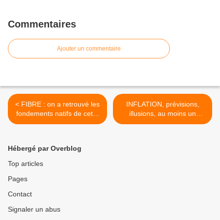
Commentaires
Ajouter un commentaire
< FIBRE : on a retrouvé les
INFLATION, prévisions,
fondements natifs de cette
illusions, au moins un
technique de transmission
Ministre de chez nous en
de données...
raconte de belles...! >
Hébergé par Overblog
Top articles
Pages
Contact
Signaler un abus