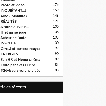
176
 Photo et vidéo
159
 INQUIÉTANT...?
149
 Auto - Mobilités
121
 RÉALITÉS
106
 A cause du virus...
106
 IT et numérique
105
 Autour de l'auto
100
 INSOLITE...
92
 Grrr...! et cartons rouges
90
- ENERGIES
89
 Son HR et Home cinéma
85
 Edito par Yves Dupré
83
 Téléviseurs-écrans-vidéo
articles récents