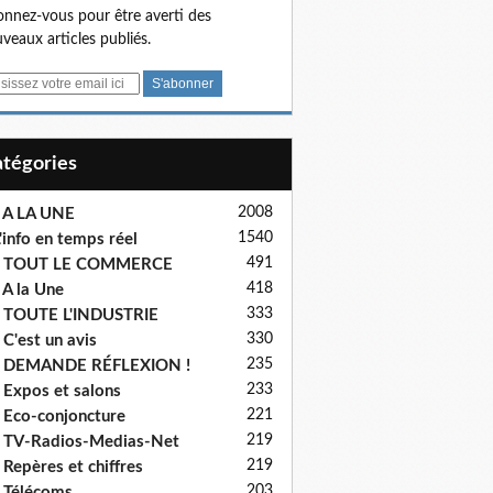
nnez-vous pour être averti des
veaux articles publiés.
Catégories
2008
 A LA UNE
1540
'info en temps réel
491
- TOUT LE COMMERCE
418
 A la Une
333
 TOUTE L'INDUSTRIE
330
 C'est un avis
235
- DEMANDE RÉFLEXION !
233
 Expos et salons
221
 Eco-conjoncture
219
 TV-Radios-Medias-Net
219
 Repères et chiffres
203
 Télécoms