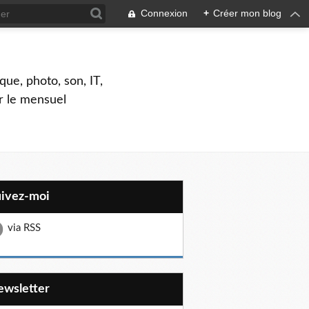
Connexion
+
Créer mon blog
que, photo, son, IT,
ar le mensuel
uivez-moi
via RSS
Newsletter