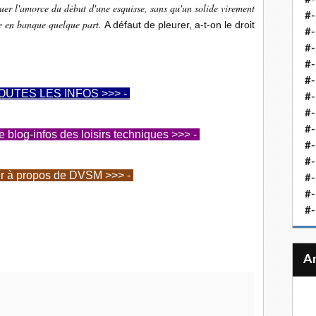
uer l'amorce du début d'une esquisse, sans qu'un solide virement
#-
e en banque quelque part.
A défaut de pleurer, a-t-on le droit
#-
#-
#-
#-
OUTES LES INFOS >>> -
#-
#-
#-
log-infos des loisirs techniques >>> -
#-
#
ir à propos de DVSM >>> -
#-
#-
#-