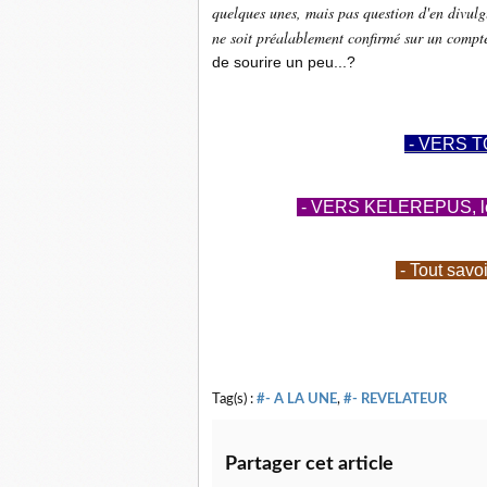
quelques unes, mais pas question d'en divulg
ne soit préalablement confirmé sur un compt
de sourire un peu...?
- VERS T
- VERS KELEREPUS, le b
- Tout savo
Tag(s) :
#- A LA UNE
,
#- REVELATEUR
Partager cet article