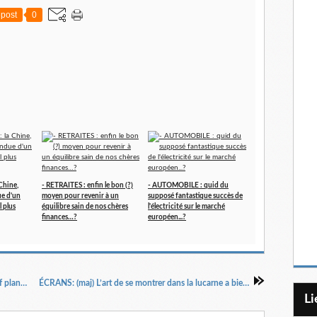
post
0
Chine,
- RETRAITES : enfin le bon (?)
- AUTOMOBILE : quid du
ue d'un
moyen pour revenir à un
supposé fantastique succès de
 plus
équilibre sain de nos chères
l'électricité sur le marché
finances…?
européen...?
ENERGIES, RESSOURCES, l'ère du grand bluff planétaire ne s'est jamais aussi bien portée...!
ÉCRANS: (maj) L’art de se montrer dans la lucarne a bien changé. Connus, et reconnus ou rien...!
L