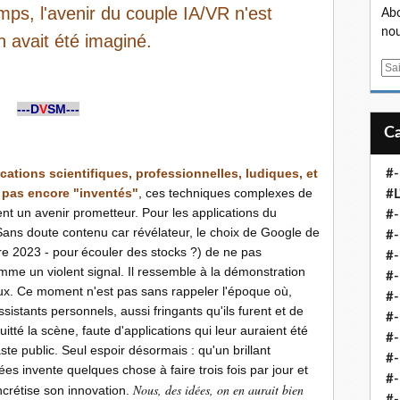
mps, l'avenir du couple IA/VR n'est
Abo
nou
n avait été imaginé.
E
m
a
---D
V
SM---
i
l
cations scientifiques, professionnelles, ludiques, et
#-
 pas encore "inventés"
, ces techniques complexes de
#L
nt un avenir prometteur. Pour les applications du
#
t. Sans doute contenu car révélateur, le choix de Google de
#-
re 2023
.
-
.
pour
.
écouler des stocks
.
?) de ne pas
#-
omme un violent signal. Il ressemble à la démonstration
#-
eux. Ce moment n'est pas sans rappeler l'époque où,
#
sistants personnels, aussi fringants qu'ils furent et de
#-
uitté la scène, faute d'applications qui leur auraient été
#-
ste public. Seul espoir désormais
.
: qu'un brillant
#-
es invente quelques chose à faire trois fois par jour et
#-
Nous, des idées, on en aurait bien
ncrétise son innovation.
#-