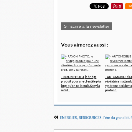
Re
S'inscrire à la newsletter
Vous aimerez aussi :
- RAYON PHOTO, le bridge,
- AUTOMOBILE : la 
produit pour une clientèle plus
révélatrice inattend
large qu'on ne le croit. Sony l'a
syndrome occidental
refait...
profond.