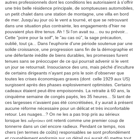
autres professionnels dont les conditions les autorisaient à s'offrir
une très belle résidence principale, de somptueuses automobiles,
un petit chalet dans une station de montagne, une villa en bord
de mer. Jusqu'au jour où le vent a tourné, et que se retrouvant
dans une situation plus contrainte, les engagements d'hier ne
pouvaient plus être tenus. Ah
.
! Si l'on avait su... ou su prévoir...
Cette "poire pour la soif", le "au cas où", la sage précaution,
oublié, tout ça... Dans l'euphorie d'une période soutenue par une
solide croissance, une progression sans fin de la démographie et
une déferlante inédite de biens durables, les promesses furent
tenues sans se préoccuper de ce qui pourrait advenir si le vent
un jour se retournait. Insouciance des uns, mais péché d'inculture
de certains dirigeants n'ayant pas pris le soin d'observer que
toutes les crises économiques graves (dont celle 1929 aux US)
surgissent après des phases explosivement optimistes. Certains
cadeaux étaient peut-être empoisonnés. La retraite à 60 ans, la
cinquième semaine de congés payés, les 35 heures... Si tant de
ces largesses n'avaient pas été concrétisées, il y aurait à présent
aucune réforme nécessaire pour un délicat et très inconfortable
retour. Les nuages...? On ne les a pas trop pris au sérieux
subprimes
lorsque les
ont retenti comme une premier coup de
tonnerre dans un ciel encore radieux. Pendant ce temps, nos
chers (en termes de coûts) responsables se sont profondément
et coupablement endormis sur un détail qui aurait dû mettre tout