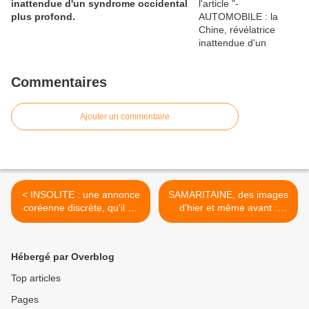
inattendue d'un syndrome occidental
plus profond.
Commentaires
Ajouter un commentaire
< INSOLITE : une annonce
SAMARITAINE, des images
coréenne discrète, qu'il ne
d'hier et même avant :
faudrait surtout pas prendre
quand, pour grandir, il fallait
à la légère...
pousser les murs. >
Hébergé par Overblog
Top articles
Pages