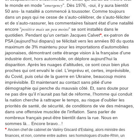
emergency
le monde en mode "
". Dès 1976, -oui, il y aura bientôt
50 ans- la natalité a commencé à toussoter. Comme toujours
dans un pays qui ne cesse de s'auto-célébrer, de s'auto-féliciter
et de s'auto-rassurer, les commentaires faisant état d'une natalité
positive mais un peu moins
encore "
" se sont installés dans le
quotidien. Pendant qu'un certain Jacques Calvet
*
, ex-patron de
PSA (aujourd'hui disparu) se félicitait vers les années 80 du quota
maximum de 3% maintenu pour les importations d'automobiles
japonaises, démontrant cette étrange vision à la française d'une
industrie dont, hors automobile, on déplore aujourd'hui la
disparition. Après les nuages d'altitudes, ce sont ceux bien plus
proches qui ont envahi le ciel. L'imprévu et, certes, imprévisible,
du Covid, puis celui de la guerre en Ukraine, beaucoup moins
imprévisible. Et maintenant au contact sans pitié d'une
démographie qui penche du mauvais côté. Et, sans doute pour
ne pas dire qu'il n'aurait pas fait de réforme, l'homme qui conduit
la nation cherche à rattraper le temps, au risque d'oublier les
priorités de santé, de sécurité, de conditions de vie des ménages,
dans une offensive musclée de l'inflation. Sans parler de
nombreux français peut-être bientôt dans la rue. Nous en
sommes là... Encore bravo...!
*
Ancien chef de cabinet de Valéry Giscard d'Estaing, alors ministre des
finances, et non, comme entre autres ses homologues d'outre-Rhin, un