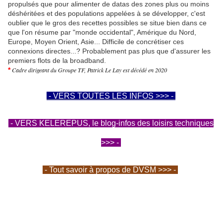
propulsés que pour alimenter de datas des zones plus ou moins
déshéritées et des populations appelées à se développer, c'est
oublier que le gros des recettes possibles se situe bien dans ce
que l'on résume par "monde occidental", Amérique du Nord,
Europe, Moyen Orient, Asie... Difficile de concrétiser ces
connexions directes...? Probablement pas plus que d'assurer les
premiers flots de la broadband.
​*
Cadre dirigeant du Groupe TF​, Patrick Le Lay est décédé en 2020
- VERS TOUTES LES INFOS >>> -
- VERS KELEREPUS, le blog-infos des loisirs techniques
>>> -
- Tout savoir à propos de DVSM >>> -