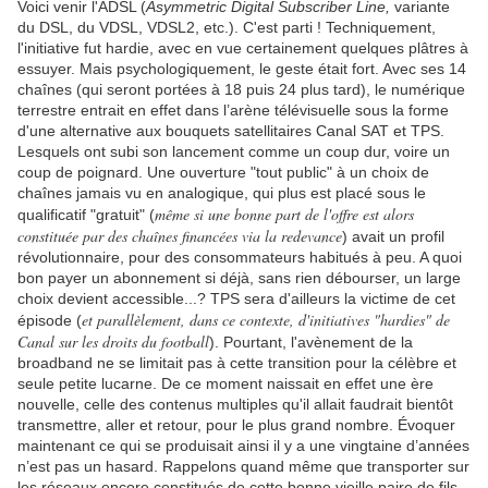
Voici venir l'ADSL (
Asymmetric Digital Subscriber Line,
variante
du DSL, du VDSL, VDSL2, etc.). C'est parti
.
! Techniquement,
l'initiative fut hardie, avec en vue certainement quelques plâtres à
essuyer. Mais psychologiquement, le geste était fort. Avec ses 14
chaînes (qui seront portées à 18 puis 24 plus tard), le numérique
terrestre entrait en effet dans l’arène télévisuelle sous la forme
d'une alternative aux bouquets satellitaires Canal SAT et TPS.
Lesquels ont subi son lancement comme un coup dur, voire un
coup de poignard. Une ouverture "tout public" à un choix de
chaînes jamais vu en analogique, qui plus est placé sous le
même si une bonne part de l'offre est alors
qualificatif "gratuit" (
constituée par des chaînes financées via la redevance
) avait un profil
révolutionnaire, pour des consommateurs habitués à peu. A quoi
bon payer un abonnement si déjà, sans rien débourser, un large
choix devient accessible...? TPS sera d'ailleurs la victime de cet
et parallèlement, dans ce contexte, d'initiatives "hardies" de
épisode (
Canal sur les droits du football
). Pourtant, l'avènement de la
broadband ne se limitait pas à cette transition pour la célèbre et
seule petite lucarne. De ce moment naissait en effet une ère
nouvelle, celle des contenus multiples qu'il allait faudrait bientôt
transmettre, aller et retour, pour le plus grand nombre. Évoquer
maintenant ce qui se produisait ainsi il y a une vingtaine d’années
n’est pas un hasard. Rappelons quand même que transporter sur
les réseaux encore constitués de cette bonne vieille paire de fils