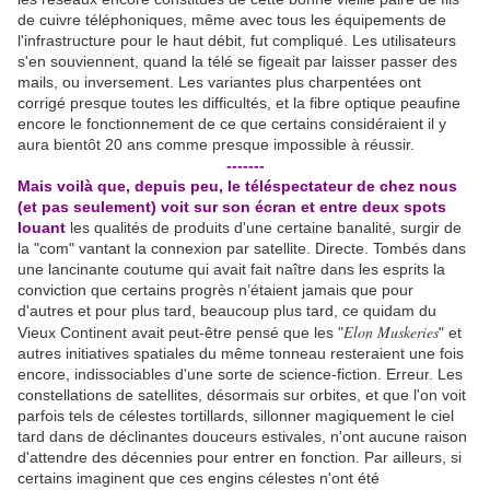
de cuivre téléphoniques, même avec tous les équipements de
l'infrastructure pour le haut débit, fut compliqué. Les utilisateurs
s'en souviennent, quand la télé se figeait par laisser passer des
mails, ou inversement. Les variantes plus charpentées ont
corrigé presque toutes les difficultés, et la fibre optique peaufine
encore le fonctionnement de ce que certains considéraient il y
aura bientôt 20 ans comme presque impossible à réussir.
-------
Mais voilà que, depuis peu, le téléspectateur de chez nous
(et pas seulement) voit sur son écran et entre deux spots
louant
les qualités de produits d'une certaine banalité, surgir de
la "com" vantant la connexion par satellite. Directe. Tombés dans
une lancinante coutume qui avait fait naître dans les esprits la
conviction que certains progrès n’étaient jamais que pour
d'autres et pour plus tard, beaucoup plus tard, ce quidam du
Elon Muskeries
Vieux Continent avait peut-être pensé que les "
" et
autres initiatives spatiales du même tonneau resteraient une fois
encore, indissociables d'une sorte de science-fiction. Erreur. Les
constellations de satellites, désormais sur orbites, et que l'on voit
parfois tels de célestes tortillards, sillonner magiquement le ciel
tard dans de déclinantes douceurs estivales, n'ont aucune raison
d'attendre des décennies pour entrer en fonction. Par ailleurs, si
certains imaginent que ces engins célestes n'ont été